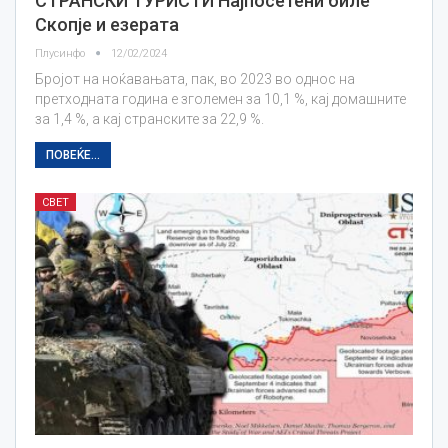
СТРАНСКИ ТУРИСТИ Најпосетени биле
Скопје и езерата
Плусинфо
12/02/2024
Бројот на ноќавањата, пак, во 2023 во однос на
претходната година е зголемен за 10,1 %, кај домашните
за 1,4 %, а кај странските за 22,9 %.
ПОВЕЌЕ...
СВЕТ