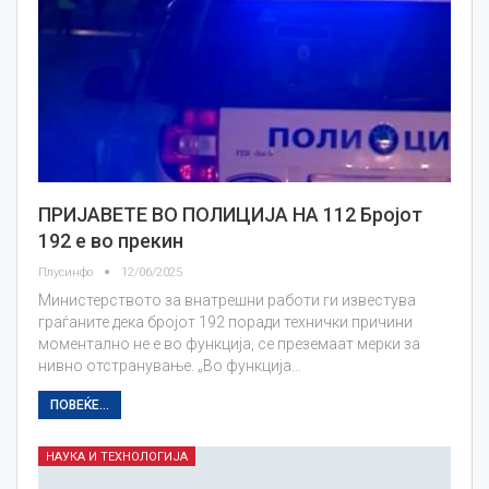
ПРИЈАВЕТЕ ВО ПОЛИЦИЈА НА 112 Бројот
192 е во прекин
Плусинфо
12/06/2025
Министерството за внатрешни работи ги известува
граѓаните дека бројот 192 поради технички причини
моментално не е во функција, се преземаат мерки за
нивно отстранување. „Во функција…
ПОВЕЌЕ...
НАУКА И ТЕХНОЛОГИЈА