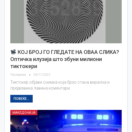
КОЈ БРОЈ ГО ГЛЕДАТЕ НА ОВАА СЛИКА?
Оптичка илузија што збуни милиони
тиктокери
Панорама
04/11/2025
Тиктокер објави снимка која брзо стана вирална и
предизвика лавина коментари.
ПОВЕЌЕ...
МАКЕДОНИЈА