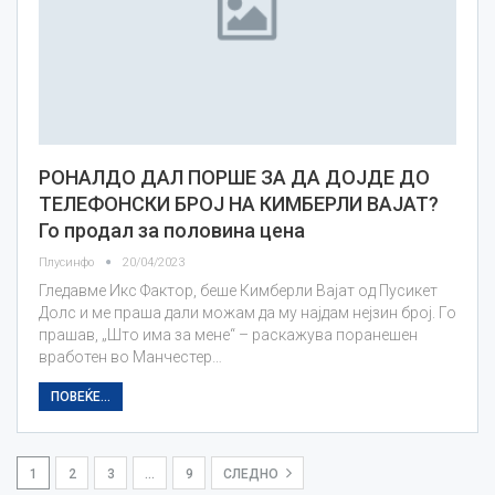
РОНАЛДО ДАЛ ПОРШЕ ЗА ДА ДОЈДЕ ДО
ТЕЛЕФОНСКИ БРОЈ НА КИМБЕРЛИ ВАЈАТ?
Го продал за половина цена
Плусинфо
20/04/2023
Гледавме Икс Фактор, беше Кимберли Вајат од Пусикет
Долс и ме праша дали можам да му најдам нејзин број. Го
прашав, „Што има за мене“ – раскажува поранешен
вработен во Манчестер…
ПОВЕЌЕ...
1
2
3
…
9
СЛЕДНО