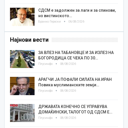
СДСМ е задолжен за лаги и за спинови,
но вистинското…
Бранко Героски
06/08/2026
Најнови вести
ЗА ВЛЕЗ НА ТАБАНОВЦЕ И ЗА ИЗЛЕЗ НА
БОГОРОДИЦА СЕ ЧЕКА ПО 30…
Плусинфо
08/08/2026
АРАГЧИ ЈА ПОФАЛИ СИЛАТА НА ИРАН
Повика муслиманските земји…
Плусинфо
08/08/2026
ДРЖАВАТА КОНЕЧНО СЕ УПРАВУВА
ДОМАЌИНСКИ, ТАЛОГОТ ОД СДСМ Е…
Плусинфо
08/08/2026