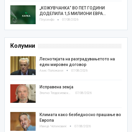
„КОЖУВЧАНКА“ ВО ПЕТ ГОДИНИ
ДОДЕЛИЛА 1,5 МИЛИОНИ ЕВРА…
Плусинфо
07/08/2026
Колумни
Леснотијата на разградувањетото на
еден мировен договор
Азис Положани
07/08/2026
Исправена земја
Златко Теодосиевски
07/08/2026
Климата како безбедносно прашање во
Европа
Ивица Челиковиќ
07/08/2026