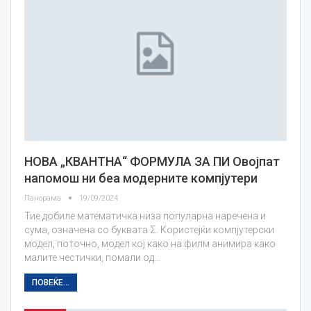
НОВА „КВАНТНА“ ФОРМУЛА ЗА ПИ Овојпат
напомош ни беа модерните компјутери
Панорама
19/09/2024
Тие добиле математичка низа популарна наречена и
сума, означена со буквата Σ. Користејќи компјутерски
модел, поточно, модел кој како на филм анимира како
малите честички, помали од…
ПОВЕЌЕ...