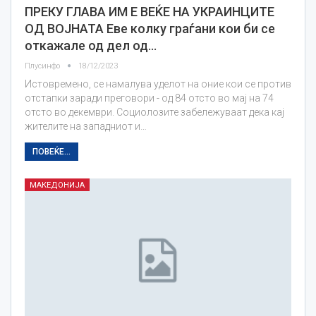
ПРЕКУ ГЛАВА ИМ Е ВЕЌЕ НА УКРАИНЦИТЕ
ОД ВОЈНАТА Еве колку граѓани кои би се
откажале од дел од…
Плусинфо
18/12/2023
Истовремено, се намалува уделот на оние кои се против
отстапки заради преговори - од 84 отсто во мај на 74
отсто во декември. Социолозите забележуваат дека кај
жителите на западниот и…
ПОВЕЌЕ...
МАКЕДОНИЈА