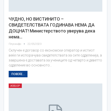
ЧУДНО, НО ВИСТИНИТО –
СВИДЕТЕЛСТВАТА ГОДИНАВА НЕМА ДА
ДОЦНАТ! Министерството уверува дека
нема…
Плусинфо
22/05/2023
Склучен е договор со економски оператор и истиот
веќе ги испорачува свидетелствата за сите одделенија, а
завршена е доставата за учениците од четврто и деветто
одделение во основното…
ПОВЕЌЕ...
ИЗБОР