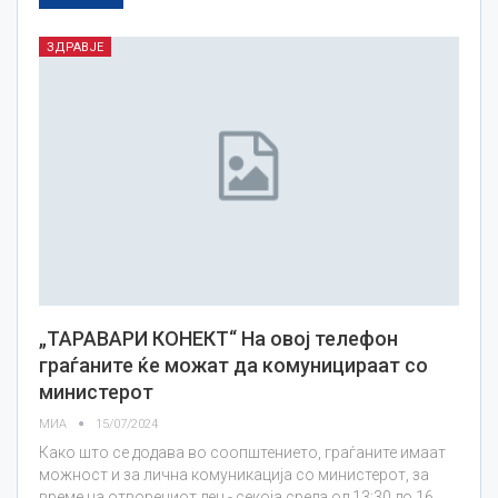
ЗДРАВЈЕ
„ТАРАВАРИ КОНЕКТ“ На овој телефон
граѓаните ќе можат да комуницираат со
министерот
МИА
15/07/2024
Како што се додава во соопштението, граѓаните имаат
можност и за лична комуникација со министерот, за
време на отворениот ден - секоја среда од 13:30 до 16