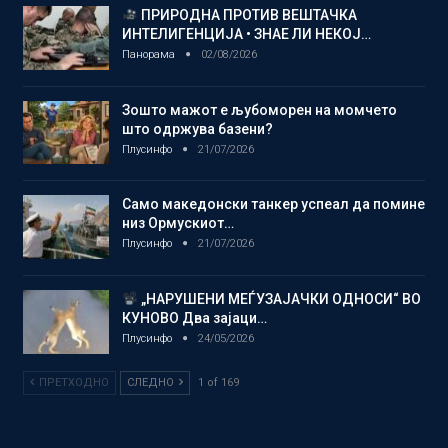
ПРИРОДНА ПРОТИВ ВЕШТАЧКА
ИНТЕЛИГЕНЦИЈА • ЗНАЕ ЛИ НЕКОЈ…
Панорама
02/08/2026
Зошто мажот е љубоморен на момчето
што одржува базени?
Плусинфо
21/07/2026
Само македонски танкер успеал да помине
низ Ормускиот…
Плусинфо
21/07/2026
„НАРУШЕНИ МЕЃУЗАЈАЧКИ ОДНОСИ“ ВО
КУНОВО Два зајаци…
Плусинфо
24/05/2026
ПРЕТХОДНО
СЛЕДНО
1 of 169