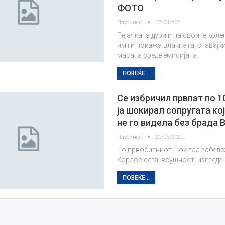
ФОТО
Плусинфо
07/04/2021
Пејачката дури и на своите кол
им ги покажа влакната, ставајќи
масата среде емисијата.
ПОВЕЌЕ...
Сe избричил првпат по 1
ја шокирал сопругата ко
не го видела без брада
Плусинфо
26/05/2020
По првобитниот шок таа забеле
Карлос сега, всушност, изгледа
ПОВЕЌЕ...