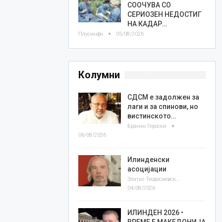
СООЧУВА СО
СЕРИОЗЕН НЕДОСТИГ
НА КАДАР…
Плусинфо
05/08/2026
Колумни
СДСМ е задолжен за
лаги и за спинови, но
вистинското…
Бранко Героски
06/08/2026
Илинденски
асоцијации
Златко Теодосиевски
04/08/2026
ИЛИНДЕН 2026 •
ВРЕМЕ Е МАКЕДОНИЈА