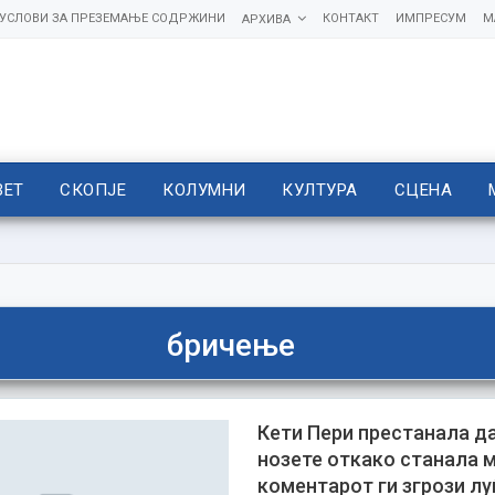
УСЛОВИ ЗА ПРЕЗЕМАЊЕ СОДРЖИНИ
КОНТАКТ
ИМПРЕСУМ
М
АРХИВА
ВЕТ
СКОПЈЕ
КОЛУМНИ
КУЛТУРА
СЦЕНА
бричење
Кети Пери престанала да
нозете откако станала ма
коментарот ги згрози лу