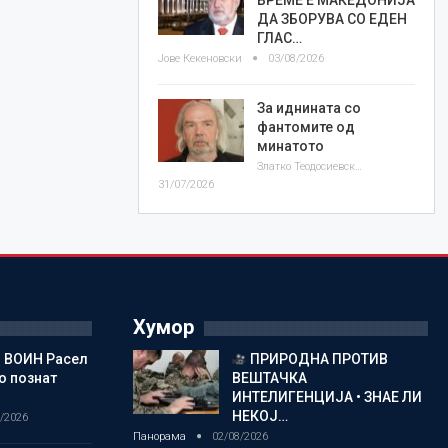
ДА ЗБОРУВА СО ЕДЕН
ГЛАС…
Јове Кекеновски
03/08/2026
За иднината со
фантомите од
минатото
Златко Теодосиевски
31/07/2026
Хумор
 ВОИН Расел
ПРИРОДНА ПРОТИВ
о познат
ВЕШТАЧКА
ИНТЕЛИГЕНЦИЈА • ЗНАЕ ЛИ
НЕКОЈ…
/2026
Панорама
02/08/2026