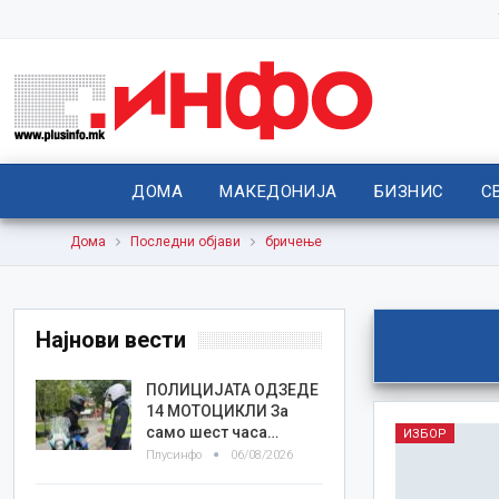
ДОМА
МАКЕДОНИЈА
БИЗНИС
С
Дома
Последни објави
бричење
Најнови вести
ПОЛИЦИЈАТА ОДЗЕДЕ
14 МОТОЦИКЛИ За
само шест часа…
ИЗБОР
Плусинфо
06/08/2026