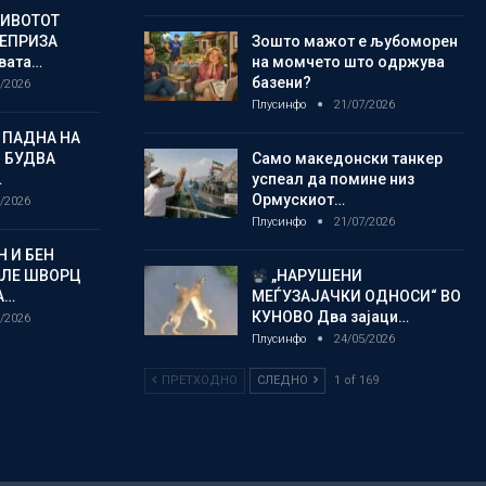
ЖИВОТОТ
РЕПРИЗА
Зошто мажот е љубоморен
овата…
на момчето што одржува
базени?
/2026
Плусинфо
21/07/2026
 ПАДНА НА
 БУДВА
Само македонски танкер
…
успеал да помине низ
Ормускиот…
/2026
Плусинфо
21/07/2026
 И БЕН
АЛЕ ШВОРЦ
„НАРУШЕНИ
А…
МЕЃУЗАЈАЧКИ ОДНОСИ“ ВО
КУНОВО Два зајаци…
/2026
Плусинфо
24/05/2026
ПРЕТХОДНО
СЛЕДНО
1 of 169