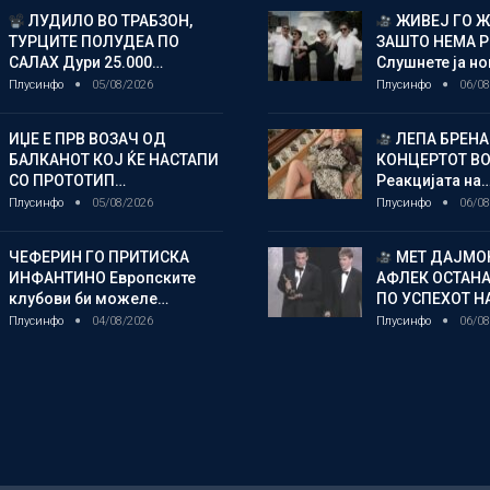
ЛУДИЛО ВО ТРАБЗОН,
ЖИВЕЈ ГО 
ТУРЦИТЕ ПОЛУДЕА ПО
ЗАШТО НЕМА 
САЛАХ Дури 25.000…
Слушнете ја н
Плусинфо
05/08/2026
Плусинфо
06/08
ИЏЕ Е ПРВ ВОЗАЧ ОД
ЛЕПА БРЕНА
БАЛКАНОТ КОЈ ЌЕ НАСТАПИ
КОНЦЕРТОТ ВО
СО ПРОТОТИП…
Реакцијата на
Плусинфо
05/08/2026
Плусинфо
06/08
ЧЕФЕРИН ГО ПРИТИСКА
МЕТ ДАЈМОН
ИНФАНТИНО Европските
АФЛЕК ОСТАН
клубови би можеле…
ПО УСПЕХОТ Н
Плусинфо
04/08/2026
Плусинфо
06/08