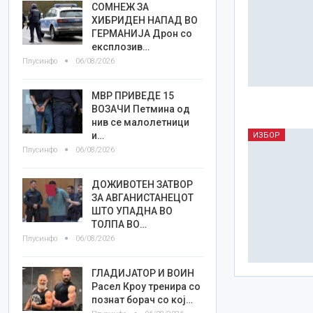
СОМНЕЖ ЗА
ХИБРИДЕН НАПАД ВО
ГЕРМАНИЈА Дрон со
експлозив…
Плусинфо
06/08/2026
МВР ПРИВЕДЕ 15
ВОЗАЧИ Петмина од
нив се малолетници
и…
ИЗБОР
Плусинфо
06/08/2026
ДОЖИВОТЕН ЗАТВОР
ЗА АВГАНИСТАНЕЦОТ
ШТО УПАДНА ВО
ТОЛПА ВО…
Плусинфо
06/08/2026
ГЛАДИЈАТОР И ВОИН
Расел Кроу тренира со
познат борач со кој…