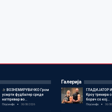
Галерија
ВОЗНЕМИРУВАЧКО Гром
ГЛАДИЈАТОР И
усмрти фудбалер среде
Кроу тренира с
натпревар во…
борач со кој…
Плусинфо
06/08/2026
Плусинфо
06/08