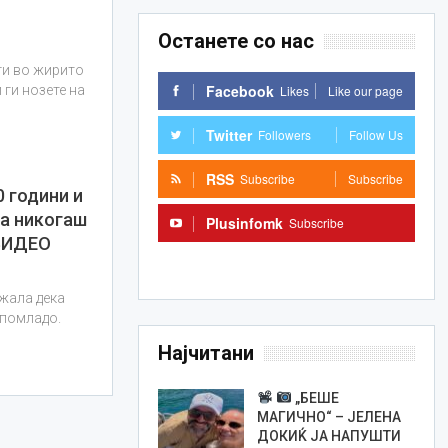
Останете со нас
еги во жирито
Facebook
Likes
Like our page
 ги нозете на
Twitter
Followers
Follow Us
RSS
Subscribe
Subscribe
0 години и
ја никогаш
Plusinfomk
Subscribe
 ВИДЕО
Subscribe
жaла дека
 помладо.
Најчитани
„БЕШЕ
МАГИЧНО“ – ЈЕЛЕНА
ДОКИЌ ЈА НАПУШТИ