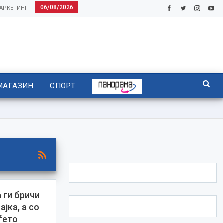
06/08/2026
АРКЕТИНГ
МАГАЗИН
СПОРТ
 ги бричи
јка, а со
ѓето