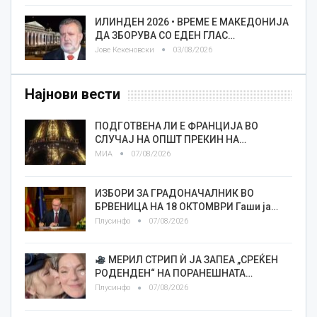
ИЛИНДЕН 2026 • ВРЕМЕ Е МАКЕДОНИЈА
ДА ЗБОРУВА СО ЕДЕН ГЛАС…
Јове Кекеновски
03/08/2026
Најнови вести
ПОДГОТВЕНА ЛИ Е ФРАНЦИЈА ВО
СЛУЧАЈ НА ОПШТ ПРЕКИН НА…
МИА
07/08/2026
ИЗБОРИ ЗА ГРАДОНАЧАЛНИК ВО
БРВЕНИЦА НА 18 ОКТОМВРИ Гаши ја…
Плусинфо
07/08/2026
МЕРИЛ СТРИП Ѝ ЈА ЗАПЕА „СРЕЌЕН
РОДЕНДЕН“ НА ПОРАНЕШНАТА…
Плусинфо
07/08/2026