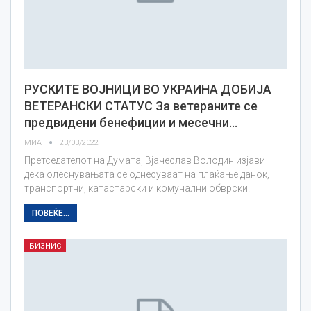
РУСКИТЕ ВОЈНИЦИ ВО УКРАИНА ДОБИЈА
ВЕТЕРАНСКИ СТАТУС За ветераните се
предвидени бенефиции и месечни…
МИА
23/03/2022
Претседателот на Думата, Вјачеслав Володин изјави
дека олеснувањата се однесуваат на плаќање данок,
транспортни, катастарски и комунални обврски.
ПОВЕЌЕ...
БИЗНИС