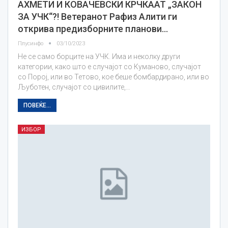
АХМЕТИ И КОВАЧЕВСКИ КРЧКААТ „ЗАКОН
ЗА УЧК“?! Ветеранот Рафиз Алити ги
открива предизборните планови…
Плусинфо
03/10/2023
Не се само борците на УЧК. Има и неколку други
категории, како што е случајот со Куманово, случајот
со Порој, или во Тетово, кое беше бомбардирано, или во
Љуботен, случајот со цивилите,…
ПОВЕЌЕ...
ИЗБОР