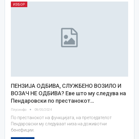
ИЗБОР
ПЕНЗИЈА ОДБИВА, СЛУЖБЕНО ВОЗИЛО И
ВОЗАЧ НЕ ОДБИВА? Еве што му следува на
Пендаровски по престанокот…
Плусинфо
09/05/2024
По престанокот на функцијата, на претседателот
Пендаровски му следуваат низа на доживотни
бенефиции.