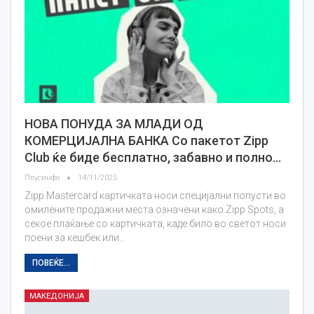
НОВА ПОНУДА ЗА МЛАДИ ОД
КОМЕРЦИЈАЛНА БАНКА Со пакетот Zipp
Club ќе биде бесплатно, забавно и полно…
Плусинфо
14/11/2025
Zipp Mastercard картичката носи специјални попусти во
омилените продажни места означени како Zipp Spots, а
секое плаќање со картичката, каде било во светот носи
поени за кешбек или…
ПОВЕЌЕ...
МАКЕДОНИЈА