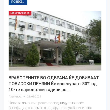
ПОВЕЌЕ...
МАКЕДОНИЈА
ВРАБОТЕНИТЕ ВО ОДБРАНА ЌЕ ДОБИВААТ
ПОВИСОКИ ПЕНЗИИ Ќе изнесуваат 80% од
10-те најповолни години во…
Плусинфо
28/02/2024
Новото законско решение предвидува повеќе
бенефиции, зголемен стандард на службениците во