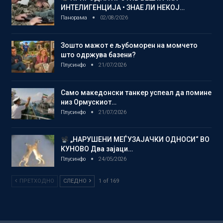
ИНТЕЛИГЕНЦИЈА • ЗНАЕ ЛИ НЕКОЈ…
Панорама
02/08/2026
Зошто мажот е љубоморен на момчето
што одржува базени?
Плусинфо
21/07/2026
Само македонски танкер успеал да помине
низ Ормускиот…
Плусинфо
21/07/2026
„НАРУШЕНИ МЕЃУЗАЈАЧКИ ОДНОСИ“ ВО
КУНОВО Два зајаци…
Плусинфо
24/05/2026
ПРЕТХОДНО
СЛЕДНО
1 of 169