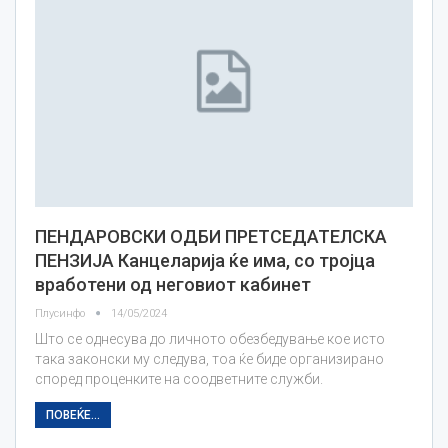
ПЕНДАРОВСКИ ОДБИ ПРЕТСЕДАТЕЛСКА
ПЕНЗИЈА Канцеларија ќе има, со тројца
вработени од неговиот кабинет
Плусинфо
14/05/2024
Што се однесува до личното обезбедување кое исто
така законски му следува, тоа ќе биде организирано
според проценките на соодветните служби.
ПОВЕЌЕ...