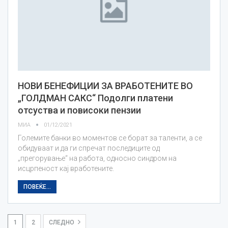
НОВИ БЕНЕФИЦИИ ЗА ВРАБОТЕНИТЕ ВО
„ГОЛДМАН САКС“ Подолги платени
отсуства и повисоки пензии
МИА
01/12/2021
Големите банки во моментов се борат за таленти, а се
обидуваат и да ги спречат последиците од
„прегорување“ на работа, односно синдром на
исцрпеност кај вработените.
ПОВЕЌЕ...
1
2
СЛЕДНО