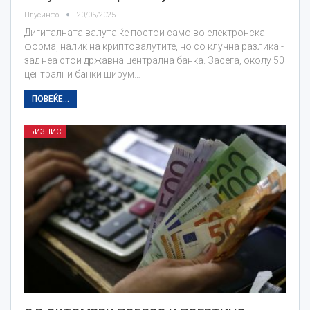
Плусинфо
20/05/2025
Дигиталната валута ќе постои само во електронска
форма, налик на криптовалутите, но со клучна разлика -
зад неа стои државна централна банка. Засега, околу 50
централни банки ширум…
ПОВЕЌЕ...
БИЗНИС