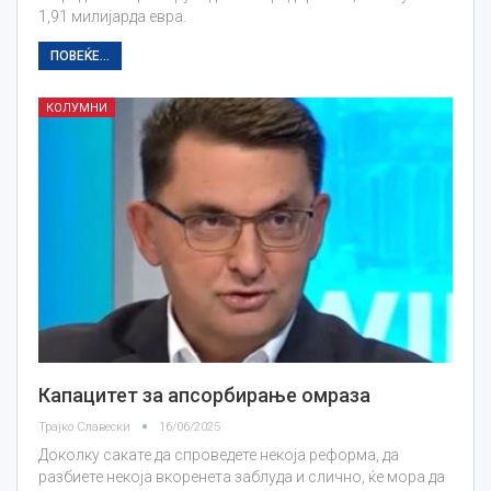
1,91 милијарда евра.
ПОВЕЌЕ...
КОЛУМНИ
Капацитет за апсорбирање омраза
Трајко Славески
16/06/2025
Доколку сакате да спроведете некоја реформа, да
разбиете некоја вкоренета заблуда и слично, ќе мора да