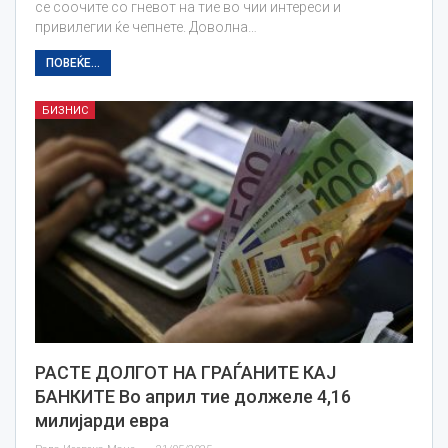
се соочите со гневот на тие во чии интереси и
привилегии ќе чепнете. Доволна…
ПОВЕЌЕ...
БИЗНИС
РАСТЕ ДОЛГОТ НА ГРАЃАНИТЕ КАЈ
БАНКИТЕ Во април тие должеле 4,16
милијарди евра