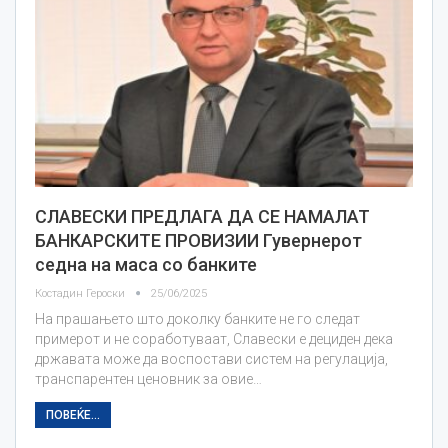
СЛАВЕСКИ ПРЕДЛАГА ДА СЕ НАМАЛАТ
БАНКАРСКИТЕ ПРОВИЗИИ Гувернерот
седна на маса со банките
Костадин Героски
25/06/2025
На прашањето што доколку банките не го следат
примерот и не соработуваат, Славески е дециден дека
државата може да воспостави систем на регулација,
транспарентен ценовник за овие…
ПОВЕЌЕ...