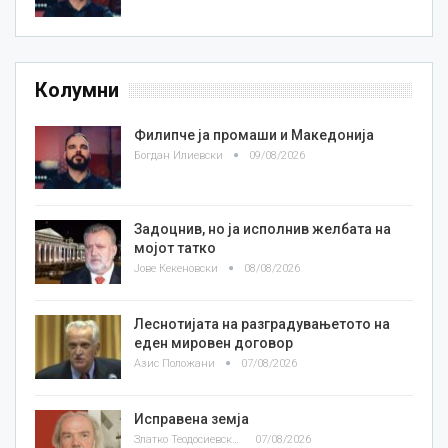
Колумни
Филипче ја промаши и Македонија
Богдан Илиевски
09/08/2026
Задоцнив, но ја исполнив желбата на
мојот татко
Јове Кекеновски
08/08/2026
Леснотијата на разградувањетото на
еден мировен договор
Азис Положани
07/08/2026
Исправена земја
Златко Теодосиевски
07/08/2026