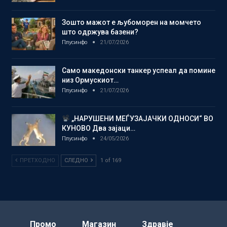
Зошто мажот е љубоморен на момчето
што одржува базени?
Плусинфо
21/07/2026
Само македонски танкер успеал да помине
низ Ормускиот…
Плусинфо
21/07/2026
„НАРУШЕНИ МЕЃУЗАЈАЧКИ ОДНОСИ“ ВО
КУНОВО Два зајаци…
Плусинфо
24/05/2026
ПРЕТХОДНО
СЛЕДНО
1 of 169
Промо
Магазин
Здравје