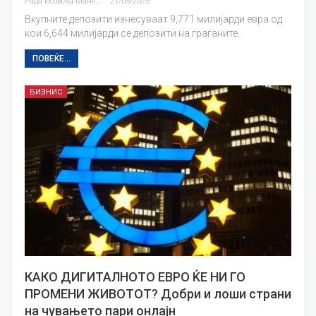
Рада Исовска Маневска
21/05/2025
Вкупните депозити изнесуваат 9,771 милијарди евра од
кои 6,644 милијарди се депозити на граѓаните.
ПОВЕЌЕ...
БИЗНИС
КАКО ДИГИТАЛНОТО ЕВРО ЌЕ НИ ГО
ПРОМЕНИ ЖИВОТОТ? Добри и лоши страни
на чувањето пари онлајн