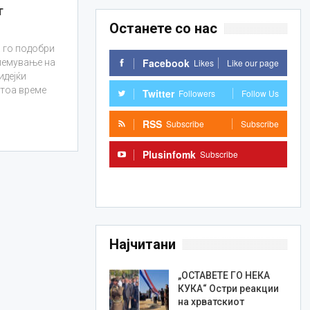
т
Останете со нас
 го подобри
Facebook
Likes
Like our page
лемување на
идејќи
 тоа време
Twitter
Followers
Follow Us
RSS
Subscribe
Subscribe
Plusinfomk
Subscribe
Subscribe
Најчитани
„ОСТАВЕТЕ ГО НЕКА
КУКА“ Остри реакции
на хрватскиот