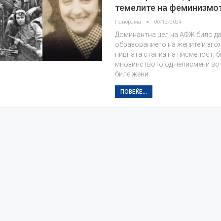
темелите на феминизмо
Панорама
06/12/2024
Доминантна цел на АФЖ било да
образованието на жените и зго
нивната стапка на писменост, б
мнозинството од неписмени во
биле жени.
ПОВЕЌЕ...