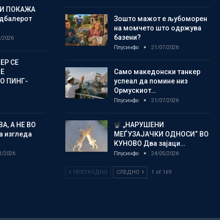
ГИ ПОКАЖА
дбалерот
Зошто мажот е љубоморен
на момчето што одржува
базени?
/2026
Плусинфо
21/07/2026
ЕР СЕ
Е
Само македонски танкер
О ПИНГ-
успеал да помине низ
Ормускиот…
Плусинфо
21/07/2026
А, А НЕ ВО
„НАРУШЕНИ
а изгледа
МЕЃУЗАЈАЧКИ ОДНОСИ“ ВО
КУНОВО Два зајаци…
8/2026
Плусинфо
24/05/2026
ПРЕТХОДНО
СЛЕДНО
1 of 169