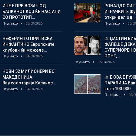
ИЏЕ Е ПРВ ВОЗАЧ ОД
РОНАЛДО СИ 
БАЛКАНОТ КОЈ ЌЕ НАСТАПИ
ИГРАЧКИТЕ Фу
СО ПРОТОТИП…
откри дел од…
Плусинфо
05/08/2026
Плусинфо
06/08
ЧЕФЕРИН ГО ПРИТИСКА
ЏАСТИН БИБ
ИНФАНТИНО Европските
ФАЛЕШЕ ДЕКА 
клубови би можеле…
СУПЕРИОРЕН В
ПОНГ,…
Плусинфо
04/08/2026
Плусинфо
06/08/2026
НОВИ 52 МИЛИОНЕРИ ВО
МАКЕДОНИЈА
Е ОВА Е ГУЖВ
Видеолотарија Касинос…
ПАРАЛИЈА Вак
кога 100.000…
Плусинфо
04/08/2026
Панорама
06/0