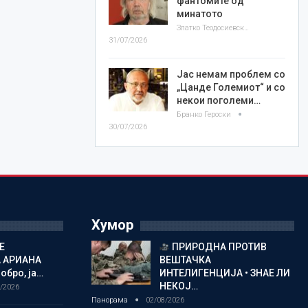
фантомите од
минатото
Златко Теодосиевски
31/07/2026
Јас немам проблем со
„Цанде Големиот“ и со
некои поголеми…
Бранко Героски
30/07/2026
Хумор
Е
ПРИРОДНА ПРОТИВ
 АРИАНА
ВЕШТАЧКА
обро, ја…
ИНТЕЛИГЕНЦИЈА • ЗНАЕ ЛИ
НЕКОЈ…
/2026
Панорама
02/08/2026