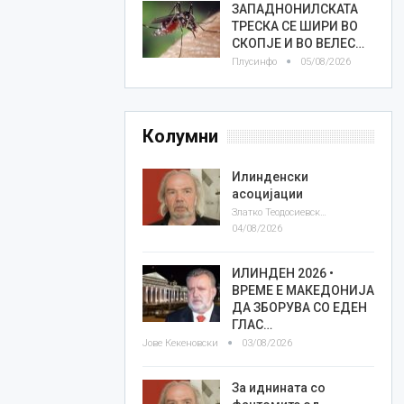
ЗАПАДНОНИЛСКАТА
ТРЕСКА СЕ ШИРИ ВО
СКОПЈЕ И ВО ВЕЛЕС…
Плусинфо
05/08/2026
Колумни
Илинденски
асоцијации
Златко Теодосиевски
04/08/2026
ИЛИНДЕН 2026 •
ВРЕМЕ Е МАКЕДОНИЈА
ДА ЗБОРУВА СО ЕДЕН
ГЛАС…
Јове Кекеновски
03/08/2026
За иднината со