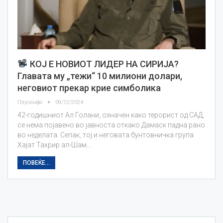
КОЈ Е НОВИОТ ЛИДЕР НА СИРИЈА?
Главата му „тежи“ 10 милиони долари,
неговиот прекар крие симболика
Плусинфо
09/12/2024
42-годишниот Ал Голани, означен како терорист од САД,
се нема појавено во јавноста откако Дамаск падна рано
во неделата. Сепак, тој и неговата бунтовничка група
Хајат Тахрир ал-Шам…
ПОВЕЌЕ...