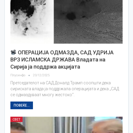
OПЕРАЦИЈА ОДМАЗДА, САД УДРИЈА
ВРЗ ИСЛАМСКА ДРЖАВА Владата на
Сирија ја поддржа акцијата
Плусинфо
20/12/2025
Претседателот на САД Доналд Трамп соопшти дека
сириската влада ја поддржала операцијата и дека „САД
се одмаздуваат многу жестоко“.
ПОВЕЌЕ...
СВЕТ