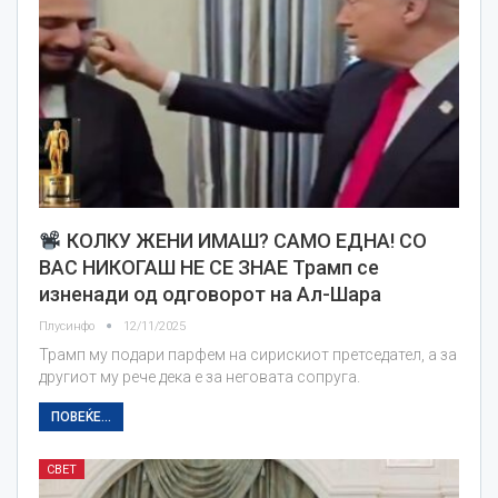
КОЛКУ ЖЕНИ ИМАШ? САМО ЕДНА! СО
ВАС НИКОГАШ НЕ СЕ ЗНАЕ Трамп се
изненади од одговорот на Ал-Шара
Плусинфо
12/11/2025
Трамп му подари парфем на сирискиот претседател, а за
другиот му рече дека е за неговата сопруга.
ПОВЕЌЕ...
СВЕТ