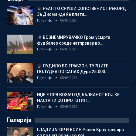
РЕАЛ ГО СРУШИ СОПСТВЕНИОТ РЕКОРД
За Диоманде ќе плати…
Плусинфо
06/08/2026
ВОЗНЕМИРУВАЧКО Гром усмрти
фудбалер среде натпревар во…
Плусинфо
06/08/2026
ЛУДИЛО ВО ТРАБЗОН, ТУРЦИТЕ
ПОЛУДЕА ПО САЛАХ Дури 25.000…
Плусинфо
05/08/2026
ИЏЕ Е ПРВ ВОЗАЧ ОД БАЛКАНОТ КОЈ ЌЕ
НАСТАПИ СО ПРОТОТИП…
Плусинфо
05/08/2026
Галерија
ГЛАДИЈАТОР И ВОИН Расел Кроу тренира
со познат борач со кој…