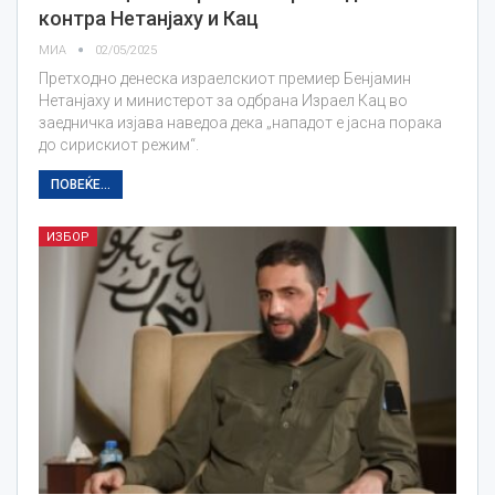
контра Нетанјаху и Кац
МИА
02/05/2025
Претходно денеска израелскиот премиер Бенјамин
Нетанјаху и министерот за одбрана Израел Кац во
заедничка изјава наведоа дека „нападот е јасна порака
до сирискиот режим“.
ПОВЕЌЕ...
ИЗБОР