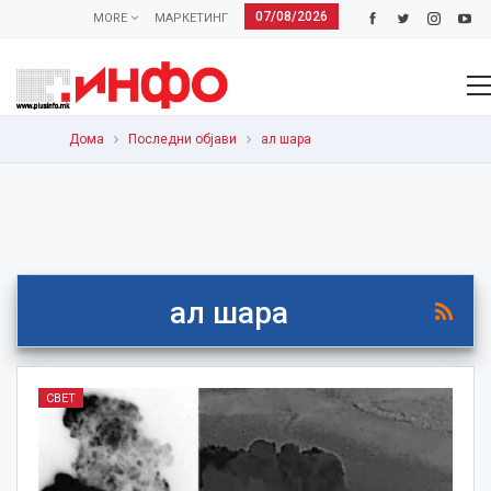
07/08/2026
MORE
МАРКЕТИНГ
Дома
Последни објави
ал шара
ал шара
СВЕТ