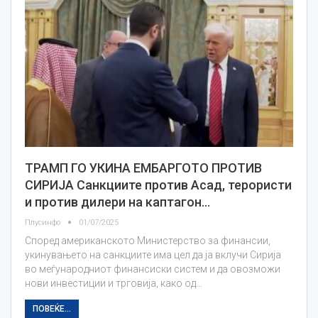
ТРАМП ГО УКИНА ЕМБАРГОТО ПРОТИВ
СИРИЈА Санкциите против Асад, терористи
и против дилери на каптагон…
Плусинфо
01/07/2025
Според американското Министерство за финансии,
укинувањето на санкциите има цел да ја вклучи Сирија
во меѓународниот финансиски систем и да овозможи
нови инвестиции и трговија, како од…
ПОВЕЌЕ...