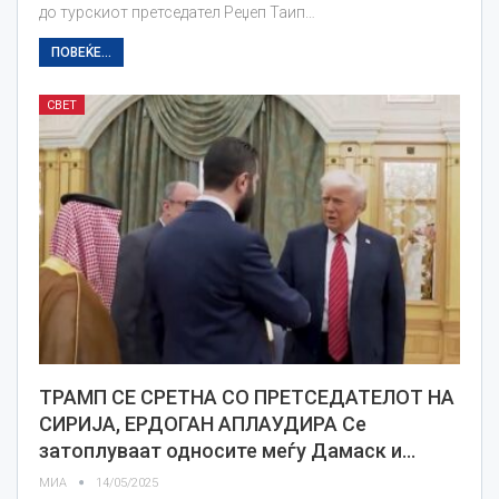
до турскиот претседател Реџеп Таип…
ПОВЕЌЕ...
СВЕТ
ТРАМП СЕ СРЕТНА СО ПРЕТСЕДАТЕЛОТ НА
СИРИЈА, ЕРДОГАН АПЛАУДИРА Се
затоплуваат односите меѓу Дамаск и…
МИА
14/05/2025