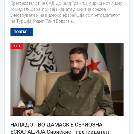
Претседателот на САД, Доналд Трамп, и сирискиот лидер,
Ахмед ал-Шара, покрај нивната директна средба,
учествувале и на видеоконференција со претседателот
на Турција, Реџеп Таип Ердоган…
ПОВЕЌЕ...
СВЕТ
НАПАДОТ ВО ДАМАСК Е СЕРИОЗНА
ЕСКАЛАЦИЈА Сирискиот претседател