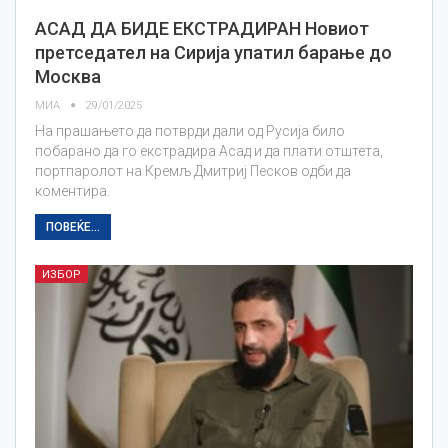
АСАД ДА БИДЕ ЕКСТРАДИРАН Новиот
претседател на Сирија упатил барање до
Москва
МИА
29/01/2025
На прашањето да потврди дали од Русија било
побарано да го екстрадира Асад и да плати отштета,
портпаролот на Кремљ Дмитриј Песков одби да
коментира.
ПОВЕЌЕ...
ИЗБОР