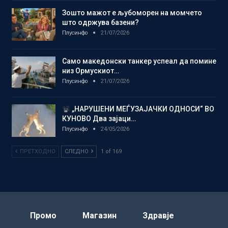
Зошто мажот е љубоморен на момчето
што одржува базени?
Плусинфо
21/07/2026
Само македонски танкер успеал да помине
низ Ормускиот…
Плусинфо
21/07/2026
„НАРУШЕНИ МЕЃУЗАЈАЧКИ ОДНОСИ“ ВО
КУНОВО Два зајаци…
Плусинфо
24/05/2026
ПРЕТХОДНО
СЛЕДНО
1 of 169
Промо
Магазин
Здравје