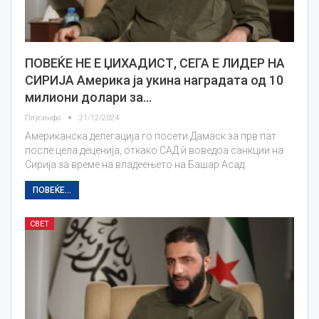
ПОВЕЌЕ НЕ Е ЏИХАДИСТ, СЕГА Е ЛИДЕР НА
СИРИЈА Америка ја укина наградата од 10
милиони долари за…
Плусинфо
21/12/2024
Американска делегација го посети Дамаск за прв пат
после цела деценија, откако САД ѝ воведоа санкции на
Сирија за време на владеењето на Башар Асад.
ПОВЕЌЕ...
СВЕТ