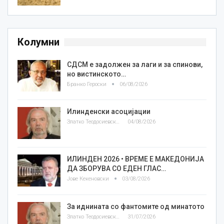
Колумни
СДСМ е задолжен за лаги и за спинови,
но вистинското…
Бранко Героски
06/08/2026
Илинденски асоцијации
Златко Теодосиевски
04/08/2026
ИЛИНДЕН 2026 • ВРЕМЕ Е МАКЕДОНИЈА
ДА ЗБОРУВА СО ЕДЕН ГЛАС…
Јове Кекеновски
03/08/2026
За иднината со фантомите од минатото
Златко Теодосиевски
31/07/2026