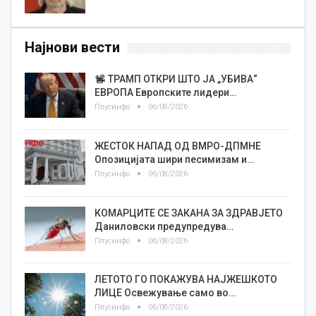
Најнови вести
ТРАМП ОТКРИ ШТО ЈА „УБИВА“
ЕВРОПА Европските лидери…
Плусинфо
06/08/2026
ЖЕСТОК НАПАД ОД ВМРО-ДПМНЕ
Опозицијата шири песимизам и…
Плусинфо
06/08/2026
КОМАРЦИТЕ СЕ ЗАКАНА ЗА ЗДРАВЈЕТО
Даниловски предупредува…
Плусинфо
06/08/2026
ЛЕТОТО ГО ПОКАЖУВА НАЈЖЕШКОТО
ЛИЦE Освежување само во…
Плусинфо
06/08/2026