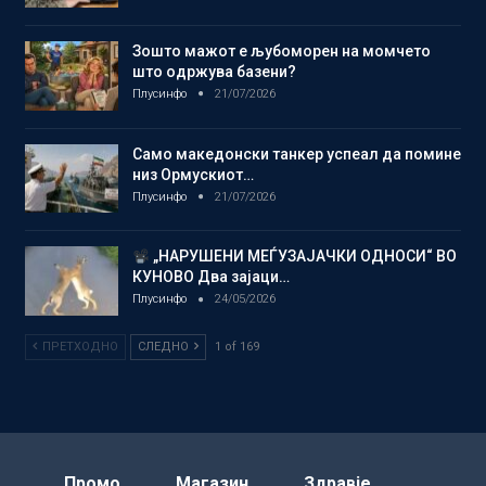
Зошто мажот е љубоморен на момчето
што одржува базени?
Плусинфо
21/07/2026
Само македонски танкер успеал да помине
низ Ормускиот…
Плусинфо
21/07/2026
„НАРУШЕНИ МЕЃУЗАЈАЧКИ ОДНОСИ“ ВО
КУНОВО Два зајаци…
Плусинфо
24/05/2026
ПРЕТХОДНО
СЛЕДНО
1 of 169
Промо
Магазин
Здравје