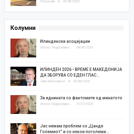
Плусинфо
05/08/2026
Колумни
Илинденски асоцијации
Златко Теодосиевски
04/08/2026
ИЛИНДЕН 2026 • ВРЕМЕ Е МАКЕДОНИЈА
ДА ЗБОРУВА СО ЕДЕН ГЛАС…
Јове Кекеновски
03/08/2026
За иднината со фантомите од минатото
Златко Теодосиевски
31/07/2026
Јас немам проблем со „Цанде
Големиот“ и со некои поголеми…