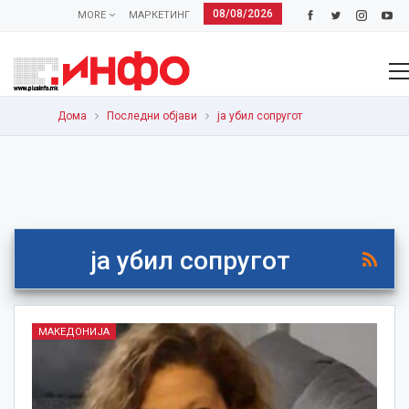
08/08/2026
MORE
МАРКЕТИНГ
Дома
Последни објави
ја убил сопругот
ја убил сопругот
МАКЕДОНИЈА