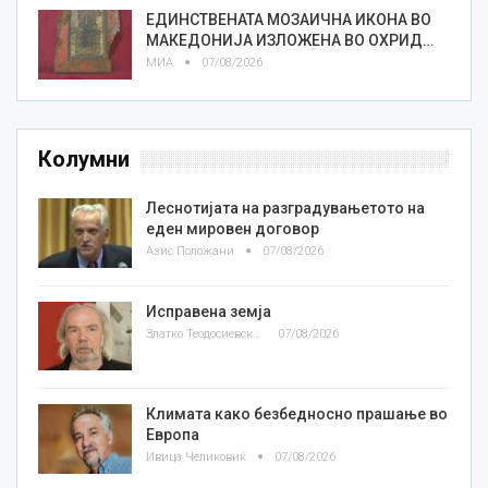
ЕДИНСТВЕНАТА МОЗАИЧНА ИКОНА ВО
МАКЕДОНИЈА ИЗЛОЖЕНА ВО ОХРИД…
МИА
07/08/2026
Колумни
Леснотијата на разградувањетото на
еден мировен договор
Азис Положани
07/08/2026
Исправена земја
Златко Теодосиевски
07/08/2026
Климата како безбедносно прашање во
Европа
Ивица Челиковиќ
07/08/2026