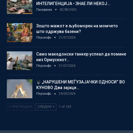
ИНТЕЛИГЕНЦИЈА • ЗНАЕ ЛИ НЕКОЈ…
Панорама
02/08/2026
Зошто мажот е љубоморен на момчето
што одржува базени?
Плусинфо
21/07/2026
Само македонски танкер успеал да помине
низ Ормускиот…
Плусинфо
21/07/2026
„НАРУШЕНИ МЕЃУЗАЈАЧКИ ОДНОСИ“ ВО
КУНОВО Два зајаци…
Плусинфо
24/05/2026
ПРЕТХОДНО
СЛЕДНО
1 of 169