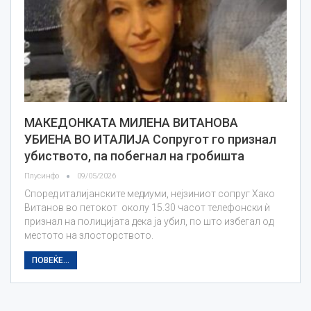
МАКЕДОНКАТА МИЛЕНА ВИТАНОВА
УБИЕНА ВО ИТАЛИЈА Сопругот го признал
убиството, па побегнал на гробишта
Плусинфо
09/05/2026
Според италијанските медиуми, нејзиниот сопруг Хако
Витанов во петокот околу 15.30 часот телефонски ѝ
признал на полицијата дека ја убил, по што избегал од
местото на злосторството.
ПОВЕЌЕ...