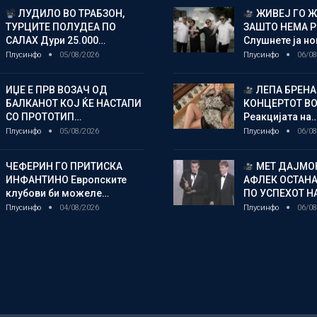
ЛУДИЛО ВО ТРАБЗОН,
ЖИВЕЈ ГО 
ТУРЦИТЕ ПОЛУДЕА ПО
ЗАШТО НЕМА 
САЛАХ Дури 25.000…
Слушнете ја н
Плусинфо
05/08/2026
Плусинфо
06/08
ИЏЕ Е ПРВ ВОЗАЧ ОД
ЛЕПА БРЕНА
БАЛКАНОТ КОЈ ЌЕ НАСТАПИ
КОНЦЕРТОТ ВО
СО ПРОТОТИП…
Реакцијата на
Плусинфо
05/08/2026
Плусинфо
06/08
ЧЕФЕРИН ГО ПРИТИСКА
МЕТ ДАЈМОН
ИНФАНТИНО Европските
АФЛЕК ОСТАН
клубови би можеле…
ПО УСПЕХОТ Н
Плусинфо
04/08/2026
Плусинфо
06/08