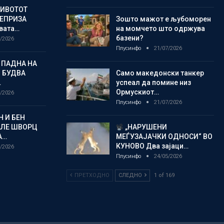
ЖИВОТОТ
РЕПРИЗА
Зошто мажот е љубоморен
овата…
на момчето што одржува
базени?
/2026
Плусинфо
21/07/2026
 ПАДНА НА
 БУДВА
Само македонски танкер
…
успеал да помине низ
Ормускиот…
/2026
Плусинфо
21/07/2026
 И БЕН
АЛЕ ШВОРЦ
„НАРУШЕНИ
А…
МЕЃУЗАЈАЧКИ ОДНОСИ“ ВО
КУНОВО Два зајаци…
/2026
Плусинфо
24/05/2026
ПРЕТХОДНО
СЛЕДНО
1 of 169