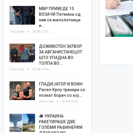
МВР ПРИВЕДЕ 15
ВОЗАЧИ Петмина од
нив се малолетници
и…
Плусинфо
06/08/2026
ДОЖИВОТЕН ЗАТВОР
ЗА АВГАНИСТАНЕЦОТ
ШТО УПАДНА ВО
ТОЛПА ВО…
Плусинфо
06/08/2026
ГЛАДИЈАТОР И ВОИН
Расел Кроу тренира со
познат борач со кој…
Плусинфо
06/08/2026
УКРАИНА
РАКЕТИРАШЕ ДВЕ
ГОЛЕМИ РАФИНЕРИИ
ДЛАБОКО ВО