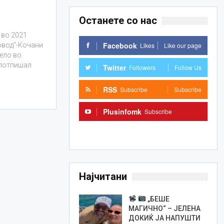
Останете со нас
 во 2021
Facebook
Likes
Like our page
довод“-Кочани
ело во
 потпишал
Twitter
Followers
Follow Us
RSS
Subscribe
Subscribe
Plusinfomk
Subscribe
Subscribe
Најчитани
„БЕШЕ
МАГИЧНО“ – ЈЕЛЕНА
ДОКИЌ ЈА НАПУШТИ