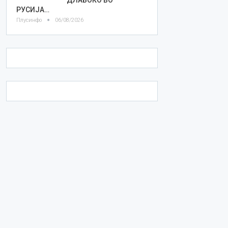
РУСИЈА…
Плусинфо
06/08/2026