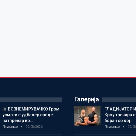
Галерија
ВОЗНЕМИРУВАЧКО Гром
ГЛАДИЈАТОР И
усмрти фудбалер среде
Кроу тренира с
натпревар во…
борач со кој…
Плусинфо
06/08/2026
Плусинфо
06/08