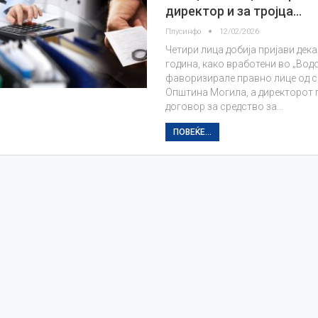
директор и за тројца…
Плусинфо
12/02/2026
Четири лица добија пријави дека
година, како вработени во „Во
фаворизирале правно лице од с
Општина Могила, а директорот
договор за средство за…
ПОВЕЌЕ...