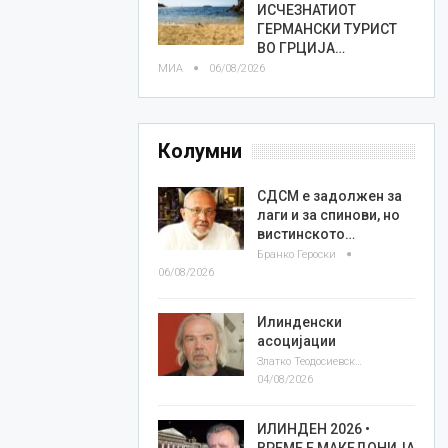
ИСЧЕЗНАТИОТ
ГЕРМАНСКИ ТУРИСТ
ВО ГРЦИЈА…
МИА
06/08/2026
Колумни
СДСМ е задолжен за
лаги и за спинови, но
вистинското…
Бранко Героски
06/08/2026
Илинденски
асоцијации
Златко Теодосиевски
04/08/2026
ИЛИНДЕН 2026 •
ВРЕМЕ Е МАКЕДОНИЈА