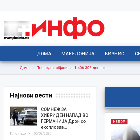
ДОМА
МАКЕДОНИЈА
БИЗНИС
С
Дома
Последни објави
1.406.306 денари
Најнови вести
СОМНЕЖ ЗА
ХИБРИДЕН НАПАД ВО
ГЕРМАНИЈА Дрон со
ИЗБОР
експлозив…
Плусинфо
06/08/2026