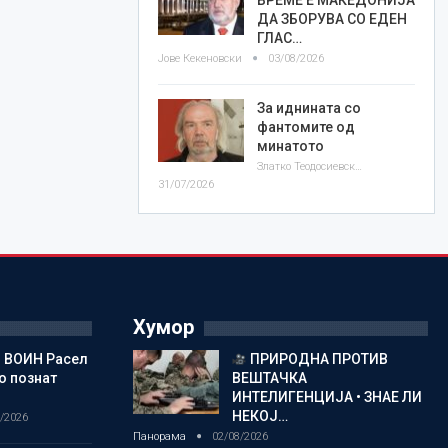
ДА ЗБОРУВА СО ЕДЕН
ГЛАС…
Јове Кекеновски
03/08/2026
За иднината со
фантомите од
минатото
Златко Теодосиевски
31/07/2026
Хумор
 ВОИН Расел
ПРИРОДНА ПРОТИВ
о познат
ВЕШТАЧКА
ИНТЕЛИГЕНЦИЈА • ЗНАЕ ЛИ
НЕКОЈ…
/2026
Панорама
02/08/2026