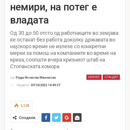
немири, на потег е
владата
Од 30 до 50 отсто од работниците во земјава
ќе останат без работа доколку државата во
најскоро време не излезе со конкретни
мерки за помош на компаниите во време на
криза, соопшти вчера кризниот штаб на
Стопанската комора.
БИЗНИС
СЛАЈДЕР
Од
Рада Исовска Маневска
Објавено
07/10/2022 14:49:27
1,138
Сподели