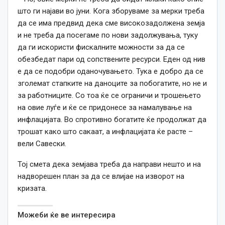
што ги најави во јуни. Кога зборуваме за мерки треба
да се има
предвид
дека сме високозадолжена земја
и не треба да посегаме по нови задолжувања, туку
да ги искористи фискалните можности за да се
обезбедат пари од сопствените ресурси. Еден од нив
е да се подобри оданочувањето. Тука е добро да се
зголемат стапките на даноците за побогатите, но не и
за работниците. Со тоа ќе се ограничи и трошењето
на овие луѓе и ќе се придонесе за намалување на
инфлацијата. Во спротивно богатите ќе продолжат да
трошат
како
што сакаат, а инфлацијата ќе расте –
вели Савески.
Тој смета дека земјава треба да направи нешто и на
надворешен план за да се влијае на изворот на
кризата.
Можеби ќе ве интересира