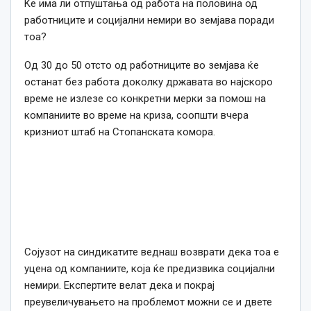
Ќе има ли отпуштања од работа на половина од
работниците и социјални немири во земјава поради
тоа?
Од 30 до 50 отсто од работниците во земјава ќе
останат без работа доколку државата во најскоро
време не излезе со конкретни мерки за помош на
компаниите во време на криза, соопшти вчера
кризниот штаб на Стопанската комора.
Сојузот на синдикатите веднаш возврати дека тоа е
уцена од компаниите, која ќе предизвика социјални
немири. Експертите велат дека и покрај
преувеличувањето на проблемот можни се и двете