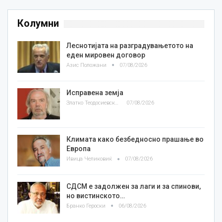
Колумни
Леснотијата на разградувањетото на
еден мировен договор
Азис Положани
07/08/2026
Исправена земја
Златко Теодосиевски
07/08/2026
Климата како безбедносно прашање во
Европа
Ивица Челиковиќ
07/08/2026
СДСМ е задолжен за лаги и за спинови,
но вистинското…
Бранко Героски
06/08/2026