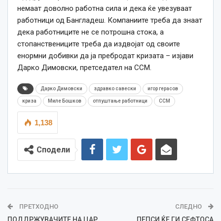
немаат доволно работна сила и дека ќе увезуваат
работници од Бангладеш. Компаниите треба да знаат
дека работниците не се потрошна стока, а
стопанствениците треба да издвојат од своите
енормни добивки да ја пребродат кризата – изјави
Дарко Димовски, претседател на ССМ.
Дарко Димовски
здравко савески
игор герасов
криза
Миле Бошков
отпуштање работници
ССМ
1,138
Сподели
ПРЕТХОДНО
СЛЕДНО
ПОДДРЖУВАЧИТЕ НА ЦАР
ПЕПСИ ЌЕ ГИ СЕФТОСА