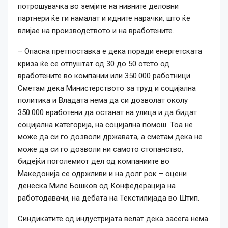
потрошувачка во земјите на нивните деловни
партнери ќе ги намалат и идните нарачки, што ќе
влијае на производството и на вработените.
– Опасна претпоставка e дека поради енергетската
криза ќе се отпуштат од 30 до 50 отсто од
вработените во компании или 350.000 работници.
Сметам дека Министерството за труд и социјална
политика и Владата нема да си дозволат околу
350.000 вработени да останат на улица и да бидат
социјална категорија, на социјална помош. Тоа не
може да си го дозволи државата, а сметам дека не
може да си го дозволи ни самото стопанство,
бидејќи поголемиот дел од компаниите во
Македонија се одржливи и на долг рок – оцени
денеска Миле Бошков од Конфедерација на
работодавачи, на дебата на Текстилијада во Штип.
Синдикатите од индустријата велат дека засега нема