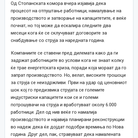
Од Стопанската комора вчера изјавија дека
процесот на отпуштање работници, намалување на
производството и затворање на капацитетите, е веќе
почнат, но тој може да ескалира следните два
месеци кога ќе се склучуваат договорите за
снабдување со струја за наредната година.
Компаниите се ставени пред дилемата
како
да ги
задржат работниците во услови кога не знаат колку
ќе трае енергетската криза, поради која мораат да го
запрат производството. Но, велат, високите трошоци
за струја се неиздржливи. Први на удар од ценовниот
шок кој го предизвика струјата се големите
индустриски капацитети
кои се
и големи
потрошувачи на струја и вработуваат околу 6.000
работници. Дел од нив веќе го намалија
производството и најавија планирани реконструкции
во надеж дека ќе дојдат подобри времиња по
Нова
година
. Друг дел, пак, стравуваат дека намалената