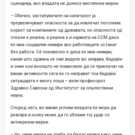
сценарија, ако владата не донесе вистински мерки.
– Обично, застапувачите на капиталот ја
преувеличуваат опасноста за да извлечат поголема
корист за компаниите од државата, но опасноста од
откази е реална, а реална е и најавата на ССМ дека
ќе има социјални немири ако работниците останат
без работа. Сè поизвесно е дека ќе има немири,
какви што одамна не сме виделе во земјава, бидејќи
и оние кои воопшто не помислиле да се приклучат на
вакви активности сега ќе го направат тоа бидејќи
ситуацијата е многу лоша – вели професорот
Здравко Савески од Институтот за општествени
науки,
Според него, во вакви услови владата ќе мора да
реагира и колку може да го ублажи тој удар со
антикризни мерки.
– Но, овие мерки не треба да бидат млаки
како
оние