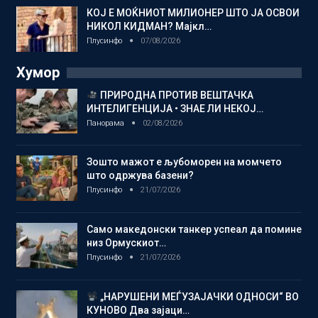
КОЈ Е МОЌНИОТ МИЛИОНЕР ШТО ЈА ОСВОИ
НИКОЛ КИДМАН? Мајкл…
Плусинфо
07/08/2026
Хумор
ПРИРОДНА ПРОТИВ ВЕШТАЧКА
ИНТЕЛИГЕНЦИЈА • ЗНАЕ ЛИ НЕКОЈ…
Панорама
02/08/2026
Зошто мажот е љубоморен на момчето
што одржува базени?
Плусинфо
21/07/2026
Само македонски танкер успеал да помине
низ Ормускиот…
Плусинфо
21/07/2026
„НАРУШЕНИ МЕЃУЗАЈАЧКИ ОДНОСИ“ ВО
КУНОВО Два зајаци…