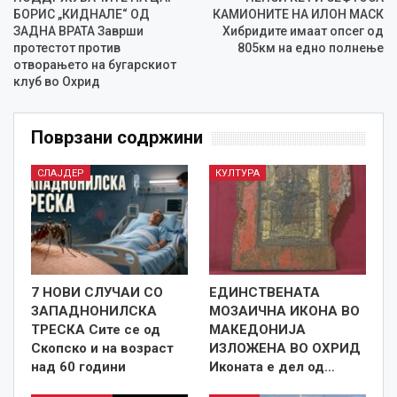
БОРИС „КИДНАЛЕ“ ОД
КАМИОНИТЕ НА ИЛОН МАСК
ЗАДНА ВРАТА Заврши
Хибридите имаат опсег од
протестот против
805км на едно полнење
отворањето на бугарскиот
клуб во Охрид
Поврзани содржини
СЛАЈДЕР
КУЛТУРА
7 НОВИ СЛУЧАИ СО
ЕДИНСТВЕНАТА
ЗАПАДНОНИЛСКА
МОЗАИЧНА ИКОНА ВО
ТРЕСКА Сите се од
МАКЕДОНИЈА
Скопско и на возраст
ИЗЛОЖЕНА ВО ОХРИД
над 60 години
Иконата е дел од…