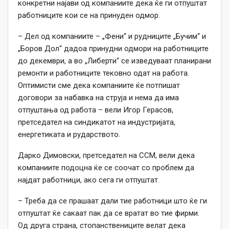
конкретни најави од компаниите дека ќе ги отпуштат
работниците
кои се
на принуден одмор.
– Дел од компаниите – „Фени“ и рудниците „Бучим“ и
„Боров Дол“ дадоа принудни одмори на работниците
до декември, а во „Либерти“ се изведуваат планирани
ремонти и работниците тековно одат на работа.
Оптимисти сме дека компаниите ќе потпишат
договори за набавка на струја и нема да има
отпуштања од работа – вели Игор Герасов,
претседател на синдикатот на индустријата,
енергетиката и рударството.
Дарко Димовски, претседател на ССМ, вели дека
компаниите подоцна ќе се соочат со проблем да
најдат работници, ако сега ги отпуштат.
– Треба да се прашаат дали тие работници што ќе ги
отпуштат ќе сакаат пак да се вратат во тие фирми.
Од друга страна, стопанствениците велат дека