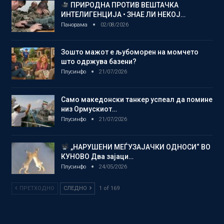
ПРИРОДНА ПРОТИВ ВЕШТАЧКА
ИНТЕЛИГЕНЦИЈА • ЗНАЕ ЛИ НЕКОЈ…
Панорама
02/08/2026
Зошто мажот е љубоморен на момчето
што одржува базени?
Плусинфо
21/07/2026
Само македонски танкер успеал да помине
низ Ормускиот…
Плусинфо
21/07/2026
„НАРУШЕНИ МЕЃУЗАЈАЧКИ ОДНОСИ“ ВО
КУНОВО Два зајаци…
Плусинфо
24/05/2026
ПРЕТХОДНО
СЛЕДНО
1 of 169