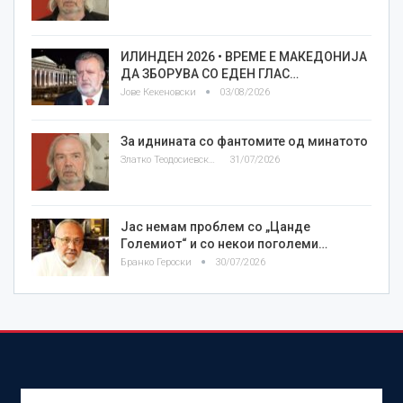
ИЛИНДЕН 2026 • ВРЕМЕ Е МАКЕДОНИЈА
ДА ЗБОРУВА СО ЕДЕН ГЛАС…
Јове Кекеновски
03/08/2026
За иднината со фантомите од минатото
Златко Теодосиевски
31/07/2026
Јас немам проблем со „Цанде
Големиот“ и со некои поголеми…
Бранко Героски
30/07/2026