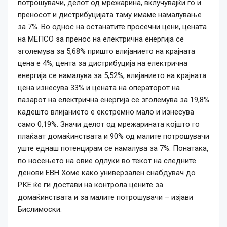
потрошувачи, делот од мрежарина, вклучувајќи го и
преносот и дистрибуцијата таму имаме намалување
за 7%. Во однос на останатите просечни цени, цената
на МЕПСО за пренос на електрична енергија се
зголемува за 5,68% пришто влијанието на крајната
цена е 4%, цента за дистрибуција на електрична
енергија се намалува за 5,52%, влијанието на крајната
цена изнесува 33% и цената на операторот на
пазарот на електрична енергија се зголемува за 19,8%
кадешто влијанието е екстремно мало и изнесува
само 0,19%. Значи делот од мрежарината којшто го
плаќаат домаќинствата и 90% од малите потрошувачи
уште еднаш потенцирам се намалува за 7%. Понатака,
по носењето на овие одлуки во текот на следните
денови ЕВН Хоме како универзален снабдувач до
РКЕ ќе ги достави на контрола цените за
домаќинствата и за малите потрошувачи – изјави
Бислимоски.