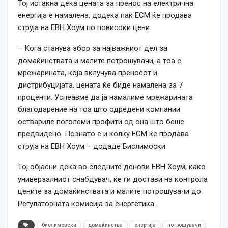
Тој истакна дека цената за пренос на електрична
енергија е намалена, додека пак ЕСМ ќе продава
струја на ЕВН Хоум по повисоки цени.
– Кога станува збор за најважниот дел за
домаќинствата и малите потрошувачи, а тоа е
мрежарината, која вклучува преносот и
дистрибуцијата, цената ќе биде намалена за 7
проценти. Успеавме да ја намалиме мрежарината
благодарение на тоа што одредени компании
оствариле поголеми профити од она што беше
предвидено. Познато е и колку ЕСМ ќе продава
струја на ЕВН Хоум – додаде Бислимоски.
Тој објасни дека во следните денови ЕВН Хоум, како
универзалниот снабдувач, ќе ги достави на контрола
цените за домаќинствата и малите потрошувачи до
Регулаторната комисија за енергетика.
бислимовски
домаќинства
енергија
потрошувачи