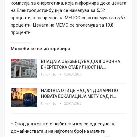
комисија за енерегетика, која информира дека цената
на Електродистрибуција се намалува за 5,52
проценти, а за пренос на МЕПСО се зголемува за 5,67
проценти. Цената на МЕМО се зголемува за 19,8
проценти.
Можеби ќе ве интересира
ВЛАДАТА ОБЕЗБЕДУВА ДОЛГОРОЧНА
ЕНЕРГЕТСКА СТАБИЛНОСТ НА…
Плусинфо
05/08/2026
НАФТАТА ОТИДЕ НАД 94 ДОЛАРИ ПО
НОВАТА ЕСКАЛАЦИЈА МЕЃУ САД И…
Плусинфо
22/07/2026
– Оној дел којшто е најбитен и кој се однесува на
домаќинствата и на најголем број на малите