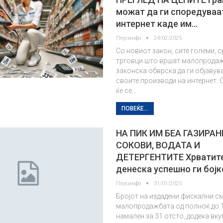
можат да ги споредуваа
интернет каде им…
Плусинфо
24/02/2025
Со новиот закон, сите големи, с
трговци што вршат малопродаж
законска обврска да ги објавув
своите производи на интернет.
ќе се…
ПОВЕЌЕ...
НА ПИК ИМ БЕА ГАЗИРА
СОКОВИ, ВОДАТА И
ДЕТЕРГЕНТИТЕ Хрватите
денеска успешно ги бој
Плусинфо
31/01/2025
Бројот на издадени фискални с
малопродажбата од полноќ до 1
намален за 31 отсто, додека вк