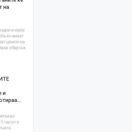
т на
редни и мали
ба ќе имаат
аат цените на
 Оваа обврска
НИТЕ
 и
котираа…
метки во
5 часот е
упната