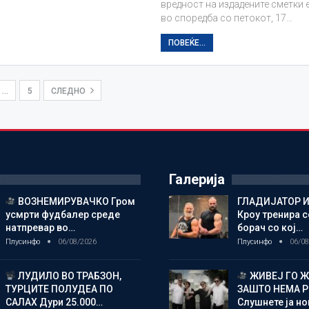
вредност на издадените сметки е
во споредба со петокот, 17…
ПОВЕЌЕ...
…
5
СЛЕДНО
Галерија
ВОЗНЕМИРУВАЧКО Гром
ГЛАДИЈАТОР И
усмрти фудбалер среде
Кроу тренира с
натпревар во…
борач со кој…
Плусинфо
06/08/2026
Плусинфо
06/08
ЛУДИЛО ВО ТРАБЗОН,
ЖИВЕЈ ГО 
ТУРЦИТЕ ПОЛУДЕА ПО
ЗАШТО НЕМА 
САЛАХ Дури 25.000…
Слушнете ја н