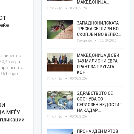
МАКЕДОНИЈА…
Плусинфо
05/08/2026
БОТ
ЗАПАДНОНИЛСКАТА
веќе
ТРЕСКА СЕ ШИРИ ВО
о
СКОПЈЕ И ВО ВЕЛЕС…
Плусинфо
05/08/2026
МАКЕДОНИЈА ДОБИ
ја чинел во
149 МИЛИОНИ ЕВРА
 0,46 евра.
ГРАНТ ЗА ПРУГАТА
уари, цената
КОН…
0,61 евро.
Плусинфо
06/08/2026
ЗДРАВСТВОТО СЕ
СООЧУВА СО
КИ
СЕРИОЗЕН НЕДОСТИГ
НА КАДАР…
А МЕЃУ
Плусинфо
05/08/2026
апликации
ПРОНАЈДЕН МРТОВ