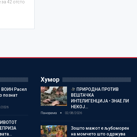
 за 42 отсто
Хумор
 ВОИН Расел
ПРИРОДНА ПРОТИВ
о познат
ВЕШТАЧКА
ИНТЕЛИГЕНЦИЈА • ЗНАЕ ЛИ
НЕКОЈ…
/2026
Панорама
02/08/2026
ЖИВОТОТ
РЕПРИЗА
Зошто мажот е љубоморен
овата…
на момчето што одржува