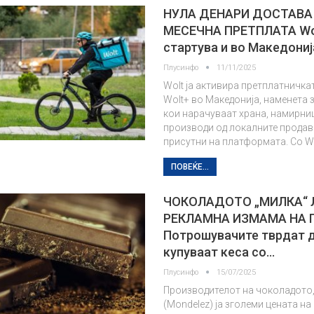
НУЛА ДЕНАРИ ДОСТАВА
МЕСЕЧНА ПРЕТПЛАТА Wo
стартува и во Македониј
Плусинфо
11/11/2025
Wolt ја активира претплатничка
Wolt+ во Македонија, наменета 
кои нарачуваат храна, намирни
производи од локалните прода
присутни на платформата. Со W
ПОВЕЌЕ...
ЧОКОЛАДОТО „МИЛКА“ 
РЕКЛАМНА ИЗМАМА НА 
Потрошувачите тврдат 
купуваат кеса со…
Плусинфо
15/07/2025
Производителот на чоколадото
(Mondelez) ја зголеми цената н