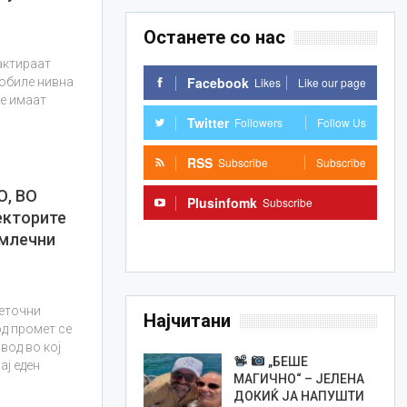
Останете со нас
актираат
Facebook
Likes
Like our page
добиле нивна
ќе имаат
Twitter
Followers
Follow Us
RSS
Subscribe
Subscribe
, ВО
Plusinfomk
Subscribe
кторите
Subscribe
 млечни
неточни
Најчитани
од промет се
вод во кој
„БЕШЕ
ај еден
МАГИЧНО“ – ЈЕЛЕНА
ДОКИЌ ЈА НАПУШТИ