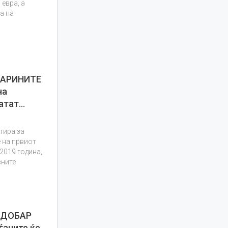
 евра, а
а на
ЦАРИНИТЕ
на
латат…
тира за
 на првиот
2019 година,
вните
ОДОБАР
ѓаните ќе