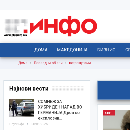
ДОМА
МАКЕДОНИЈА
БИЗНИС
С
Дома
Последни објави
потрошувачи
Најнови вести
СОМНЕЖ ЗА
ХИБРИДЕН НАПАД ВО
ГЕРМАНИЈА Дрон со
СВЕТ
експлозив…
Плусинфо
06/08/2026