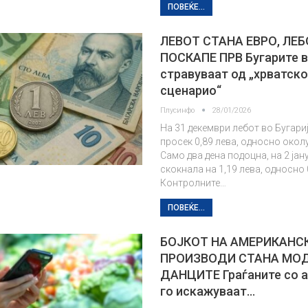
ПОВЕЌЕ...
ЛЕВОТ СТАНА ЕВРО, ЛЕ
ПОСКАПЕ ПРВ Бугарите 
стравуваат од „хрватск
сценарио“
Плусинфо
28/01/2026
На 31 декември лебот во Бугари
просек 0,89 лева, односно околу
Само два дена подоцна, на 2 јан
скокнала на 1,19 лева, односно 
Контролните…
ПОВЕЌЕ...
БОЈКОТ НА АМЕРИКАНС
ПРОИЗВОДИ СТАНА МОД
ДАНЦИТЕ Граѓаните со 
го искажуваат…