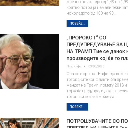
млечно чоколадо од 1,49 на 1,99
кратко потоа ја намали тежинат
чоколадото од 100 на 90…
ПОВЕЌЕ...
„ПРОРОКОТ“ СО
ПРЕДУПРЕДУВАЊЕ ЗА 
НА ТРАМП Тие се данок 
производите кој ќе го п
Плусинфо
03/03/2025
Ова не е прв пат Бафет да комен
трговските конфликти. За време
мандат на Трамп, помеѓу 2018 и 
тој веќе предупреди дека агреси
трговски потези може да…
ПОВЕЌЕ...
ПОТРОШУВАЧИТЕ СО П
ПРЕГЛЕД НА ЦЕНИТЕ Гра