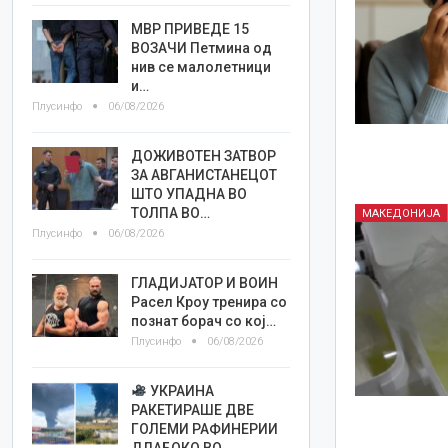
МВР ПРИВЕДЕ 15
ВОЗАЧИ Петмина од
нив се малолетници
и…
Плусинфо
06/08/2026
ДОЖИВОТЕН ЗАТВОР
ЗА АВГАНИСТАНЕЦОТ
ШТО УПАДНА ВО
ТОЛПА ВО…
МАКЕДОНИЈА
Плусинфо
06/08/2026
ГЛАДИЈАТОР И ВОИН
Расел Кроу тренира со
познат борач со кој…
Плусинфо
06/08/2026
УКРАИНА
РАКЕТИРАШЕ ДВЕ
ГОЛЕМИ РАФИНЕРИИ
ДЛАБОКО ВО