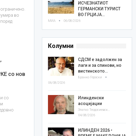
ИСЧЕЗНАТИОТ
ГЕРМАНСКИ ТУРИСТ
 ограничено.
ВО ГРЦИЈА…
сумира во
МИА
06/08/2026
според
Колумни
,
СДСМ е задолжен за
лаги и за спинови, но
вистинското…
КЕ со нов
Бранко Героски
06/08/2026
Илинденски
и со
асоцијации
ни
редовно
Златко Теодосиевски
04/08/2026
ИЛИНДЕН 2026 •
ВРЕМЕ Е МАКЕДОНИЈА