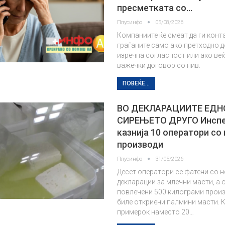
пресметката со…
Плусинфо
05/08/2026
Компаниите ќе смеат да ги конт
граѓаните само ако претходно 
изречна согласност или ако ве
важечки договор со нив.
ПОВЕЌЕ...
ВО ДЕКЛАРАЦИИТЕ ЕДНО
СИРЕЊЕТО ДРУГО Инспе
казнија 10 оператори со
производи
Плусинфо
31/05/2026
Десет оператори се фатени со 
декларации за млечни масти, а 
повлечени 500 килограми произ
биле откриени палмини масти. К
примерок наместо 20…