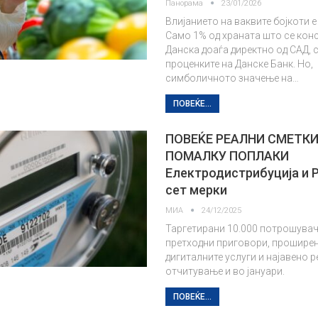
Панорама
23/01/2026
Влијанието на ваквите бојкоти е
Само 1% од храната што се кон
Данска доаѓа директно од САД, 
проценките нa Данске Банк. Но,
симболичното значење на…
ПОВЕЌЕ...
ПОВЕЌЕ РЕАЛНИ СМЕТКИ
ПОМАЛКУ ПОПЛАКИ
Електродистрибуција и Р
сет мерки
МИА
24/12/2025
Таргетирани 10.000 потрошувач
претходни приговори, прошире
дигиталните услуги и најавено 
отчитување и во јануари.
ПОВЕЌЕ...