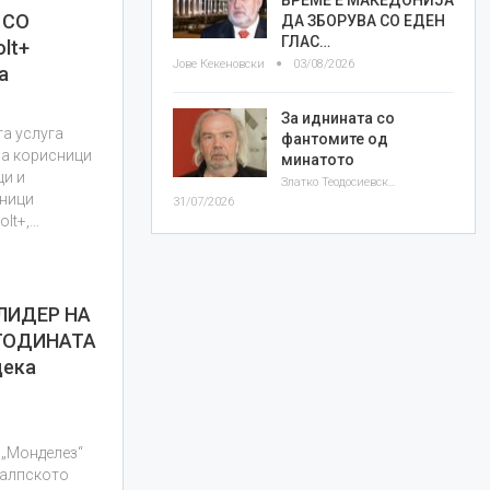
 СО
ДА ЗБОРУВА СО ЕДЕН
ГЛАС…
lt+
Јове Кекеновски
03/08/2026
а
За иднината со
та услуга
фантомите од
за корисници
минатото
ци и
Златко Теодосиевски
вници
31/07/2026
olt+,…
ЛИДЕР НА
ГОДИНАТА
дека
,„Монделез“
а алпското