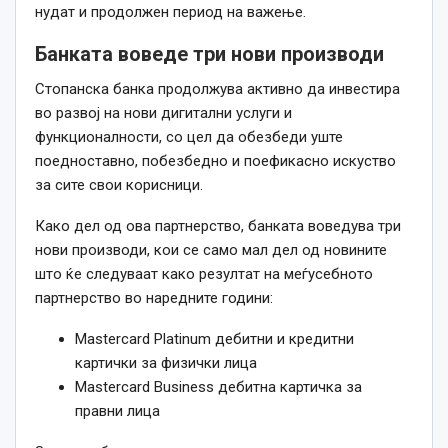
нудат и продолжен период на важење.
Банката воведе три нови производи
Стопанска банка продолжува активно да инвестира
во развој на нови дигитални услуги и
функционалности, со цел да обезбеди уште
поедноставно, побезбедно и поефикасно искуство
за сите свои корисници.
Како дел од ова партнерство, банката воведува три
нови производи, кои се само мал дел од новините
што ќе следуваат како резултат на меѓусебното
партнерство во наредните години:
Mastercard Platinum дебитни и кредитни
картички за физички лица
Mastercard Business дебитна картичка за
правни лица