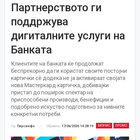
Партнерството ги
поддржува
дигиталните услуги на
Банката
Клиентите на банката ќе продолжат
беспрекорно да ги користат своите постојни
картички сè додека не ја активираат својата
нова Мастеркард картичка, добивајќи
пристап до поширок спектар на
приспособени производи, бенефиции и
подобрено искуство подготвено за нивните
конкретни потреби.
БИЗНИС
ПРОМО
Објавено
17/06/2026 14:28:19
Од
Плусинфо