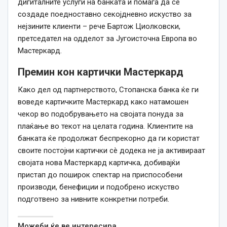
дигиталните услуги на банката и помага да се
создаде поедноставно секојдневно искуство за
нејзините клиенти – рече Бартож Циолковски,
претседател на одделот за Југоисточна Европа во
Мастеркард.
Премин кон картички Мастеркард
Како дел од партнерството, Стопанска банка ќе ги
воведе картичките Мастеркард како натамошен
чекор во подобрувањето на својата понуда за
плаќање во текот на целата година. Клиентите на
банката ќе продолжат беспрекорно да ги користат
своите постојни картички сè додека не ја активираат
својата нова Мастеркард картичка, добивајќи
пристап до поширок спектар на приспособени
производи, бенефиции и подобрено искуство
подготвено за нивните конкретни потреби.
Можеби ќе ве интересира