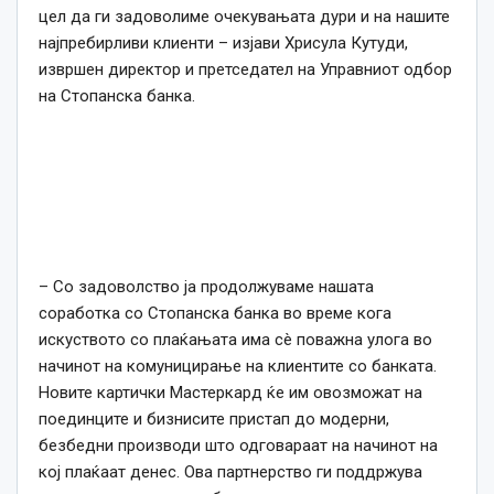
цел да ги задоволиме очекувањата дури и на нашите
најпребирливи клиенти – изјави Хрисула Кутуди,
извршен директор и претседател на Управниот одбор
на Стопанска банка.
– Со задоволство ја продолжуваме нашата
соработка со Стопанска банка во време кога
искуството со плаќањата има сè поважна улога во
начинот на комуницирање на клиентите со банката.
Новите картички Мастеркард ќе им овозможат на
поединците и бизнисите пристап до модерни,
безбедни производи што одговараат на начинот на
кој плаќаат денес. Ова партнерство ги поддржува