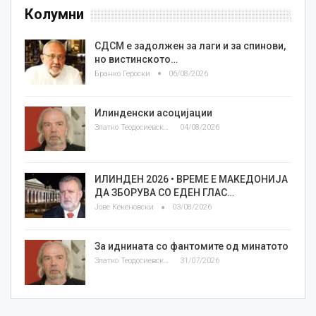
Колумни
СДСМ е задолжен за лаги и за спинови,
но вистинското…
Бранко Героски
06/08/2026
Илинденски асоцијации
Златко Теодосиевски
04/08/2026
ИЛИНДЕН 2026 • ВРЕМЕ Е МАКЕДОНИЈА
ДА ЗБОРУВА СО ЕДЕН ГЛАС…
Јове Кекеновски
03/08/2026
За иднината со фантомите од минатото
Златко Теодосиевски
31/07/2026