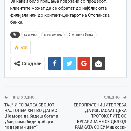
За какви било прашања поврзани со процесот,
клиентите можат да се обратат до најблиската
филијала или до контакт-центарот на Стопанска
банка.
картички
мастеркард
Стопанска Банка
518
Сподели
ПРЕТХОДНО
СЛЕДНО
ТАЈЧИ ГО ЗАПЕА СВОЈОТ
ЕВРОПРАТЕНИЦИТЕ ТРЕБА
НАЈГОЛЕМ ХИТ ВО ДАЛАС
ДА ИЗГЛАСААТ ДЕКА
„Не мора да бидеш богат и
ПРОТОКОЛИТЕ СО
убав, само биди добар и
БУГАРИЈА НЕ СЕ ДЕЛ ОД
подари ми цвет“
РАМКАТА СО ЕУ Мицкоски