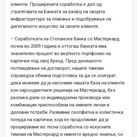
клиенти. Проширената соработка е дел од
стратегијата на Банката за развој на својата
инфраструктура за плаќање и подобрување на
дигиталното искуство за своите клиенти.
– Соработката на Стопанска банка со Мастеркард
почна во 2009 година и оттогаш банката има
значителен процент во вкупното портфолио на
картички под овој бренд. Пред денешното
потпишување на договорот, нашите тимови
спроведоа обемна подготовка за да се осигурат
дека можеме да ја насочиме нашата база на клиенти
кон најсоодветните решенија на Мастеркард, без
разлика дали се индивидуални производи или
комбинации приспособени на нивните лични и
деловни потреби. Развивме сеопфатна и холистичка
понуда на картички, која ќе продолжиме да ја
прошируваме во тесна соработка со искусните
тимови на Мастеркард и нивното вредно знаење, со