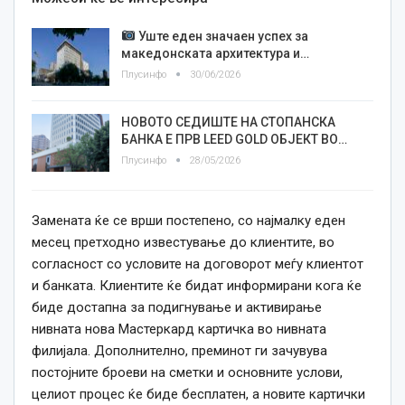
Уште еден значаен успех за
македонската архитектура и…
Плусинфо
30/06/2026
НОВОТО СЕДИШТЕ НА СТОПАНСКА
БАНКА Е ПРВ LEED GOLD ОБЈЕКТ ВО…
Плусинфо
28/05/2026
Замената ќе се врши постепено, со најмалку еден
месец претходно известување до клиентите, во
согласност со условите на договорот меѓу клиентот
и банката. Клиентите ќе бидат информирани кога ќе
биде достапна за подигнување и активирање
нивната нова Мастеркард картичка во нивната
филијала. Дополнително, преминот ги зачувува
постојните броеви на сметки и основните услови,
целиот процес ќе биде бесплатен, а новите картички