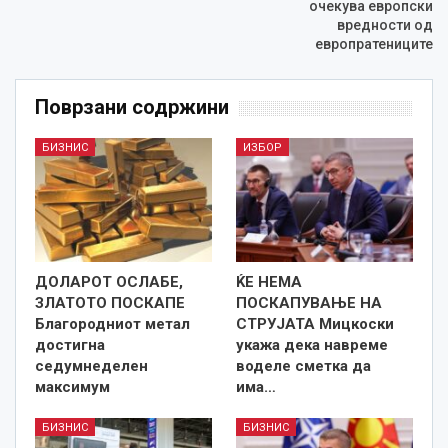
очекува европски
вредности од
европратениците
Поврзани содржини
БИЗНИС
ИЗБОР
ДОЛАРОТ ОСЛАБЕ,
ЌЕ НЕМА
ЗЛАТОТО ПОСКАПЕ
ПОСКАПУВАЊЕ НА
Благородниот метал
СТРУЈАТА Мицкоски
достигна
укажа дека навреме
седумнеделен
воделе сметка да
максимум
има…
БИЗНИС
БИЗНИС