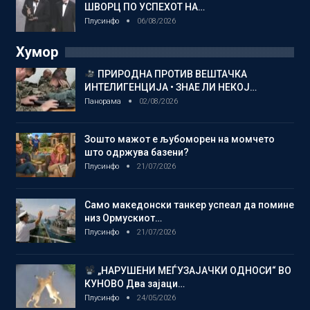
ШВОРЦ ПО УСПЕХОТ НА…
Плусинфо
06/08/2026
Хумор
ПРИРОДНА ПРОТИВ ВЕШТАЧКА
ИНТЕЛИГЕНЦИЈА • ЗНАЕ ЛИ НЕКОЈ…
Панорама
02/08/2026
Зошто мажот е љубоморен на момчето
што одржува базени?
Плусинфо
21/07/2026
Само македонски танкер успеал да помине
низ Ормускиот…
Плусинфо
21/07/2026
„НАРУШЕНИ МЕЃУЗАЈАЧКИ ОДНОСИ“ ВО
КУНОВО Два зајаци…
Плусинфо
24/05/2026