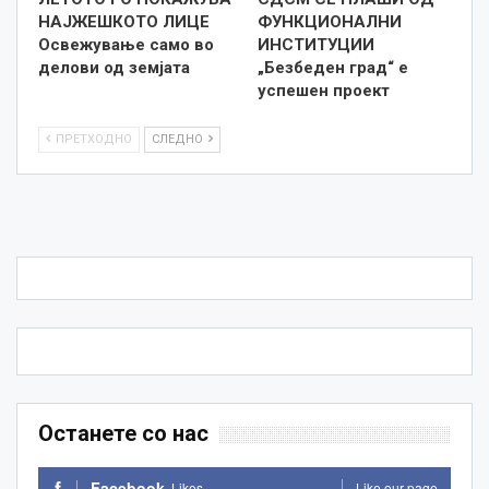
НАЈЖЕШКОТО ЛИЦE
ФУНКЦИОНАЛНИ
Освежување само во
ИНСТИТУЦИИ
делови од земјата
„Безбеден град“ е
успешен проект
ПРЕТХОДНО
СЛЕДНО
Останете со нас
Facebook
Likes
Like our page