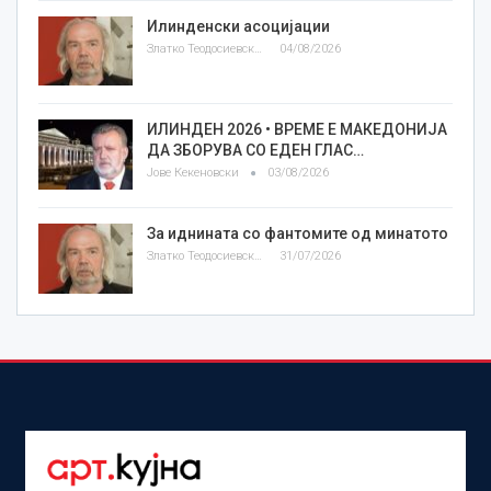
Илинденски асоцијации
Златко Теодосиевски
04/08/2026
ИЛИНДЕН 2026 • ВРЕМЕ Е МАКЕДОНИЈА
ДА ЗБОРУВА СО ЕДЕН ГЛАС…
Јове Кекеновски
03/08/2026
За иднината со фантомите од минатото
Златко Теодосиевски
31/07/2026