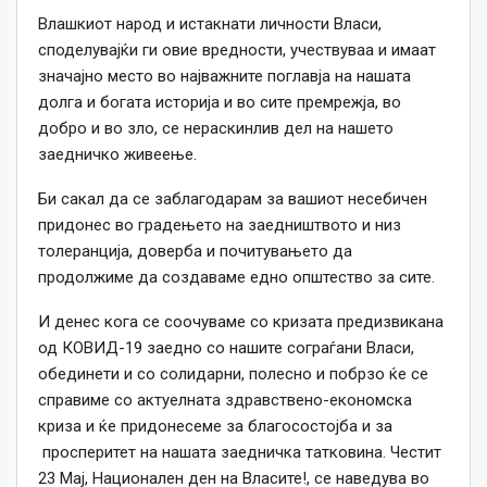
Влашкиот народ и истакнати личности Власи,
споделувајќи ги овие вредности, учествуваа и имаат
значајно место во најважните поглавја на нашата
долга и богата историја и во сите премрежја, во
добро и во зло, се нераскинлив дел на нашето
заедничко живеење.
Би сакал да се заблагодарам за вашиот несебичен
придонес во градењето на заедништвото и низ
толеранција, доверба и почитувањето да
продолжиме да создаваме едно општество за сите.
И денес кога се соочуваме со кризата предизвикана
од КОВИД-19 заедно со нашите сограѓани Власи,
обединети и со солидарни, полесно и побрзо ќе се
справиме со актуелната здравствено-економска
криза и ќе придонесеме за благосостојба и за
просперитет на нашата заедничка татковина. Честит
23 Мај, Национален ден на Власите!, се наведува во