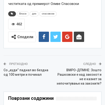
честитката од премиерот Оливе Спасовски
Власи
ден
спасовски
462
Сподели
ПРЕТХОДНО
СЛЕДНО
Со „ауди“ паднал во бездна
ВМРО-ДПМНЕ: Зошто
од 100 метри и починал
Рашковски е над законот и
не е казнет за
непочитување на законите?
Поврзани содржини