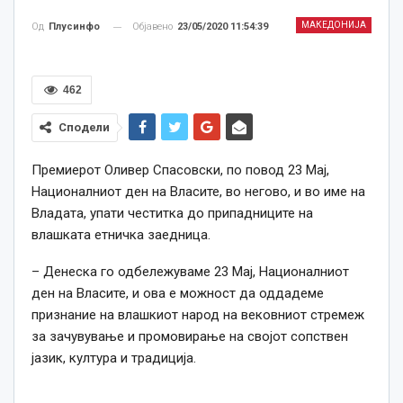
МАКЕДОНИЈА
Објавено
23/05/2020 11:54:39
Од
Плусинфо
462
Сподели
Премиерот Оливер Спасовски, по повод 23 Мај,
Националниот ден на Власите, во негово, и во име на
Владата, упати честитка до припадниците на
влашката етничка заедница.
– Денеска го одбележуваме 23 Мај, Националниот
ден на Власите, и ова е можност да оддадеме
признание на влашкиот народ на вековниот стремеж
за зачувување и промовирање на својот сопствен
јазик, култура и традиција.