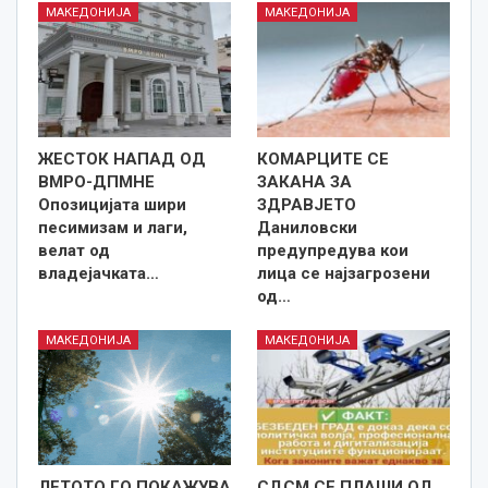
МАКЕДОНИЈА
МАКЕДОНИЈА
ЖЕСТОК НАПАД ОД
КОМАРЦИТЕ СЕ
ВМРО-ДПМНЕ
ЗАКАНА ЗА
Опозицијата шири
ЗДРАВЈЕТО
песимизам и лаги,
Даниловски
велат од
предупредува кои
владејачката…
лица се најзагрозени
од…
МАКЕДОНИЈА
МАКЕДОНИЈА
ЛЕТОТО ГО ПОКАЖУВА
СДСМ СЕ ПЛАШИ ОД