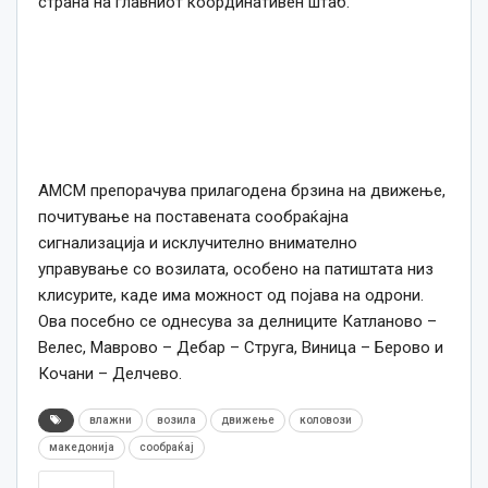
страна на главниот координативен штаб.
АМСМ препорачува прилагодена брзина на движење,
почитување на поставената сообраќајна
сигнализација и исклучително внимателно
управување со возилата, особено на патиштата низ
клисурите, каде има можност од појава на одрони.
Ова посебно се однесува за делниците Катланово –
Велес, Маврово – Дебар – Струга, Виница – Берово и
Кочани – Делчево.
влажни
возила
движење
коловози
македонија
сообраќај