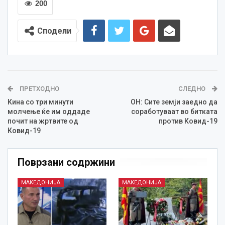
200
Сподели
ПРЕТХОДНО
СЛЕДНО
Кина со три минути
ОН: Сите земји заедно да
молчење ќе им оддаде
соработуваат во битката
почит на жртвите од
против Ковид-19
Ковид-19
Поврзани содржини
МАКЕДОНИЈА
МАКЕДОНИЈА