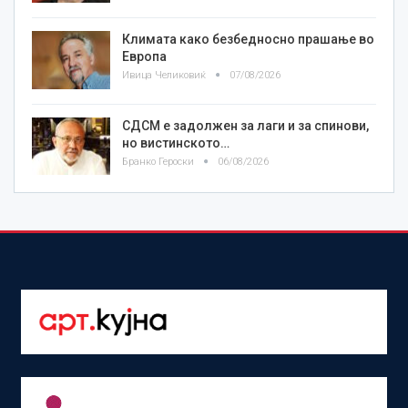
Климата како безбедносно прашање во
Европа
Ивица Челиковиќ
07/08/2026
СДСМ е задолжен за лаги и за спинови,
но вистинското…
Бранко Героски
06/08/2026