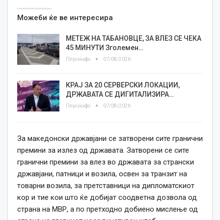
Можеби ќе ве интересира
МЕТЕЖ НА ТАБАНОВЦЕ, ЗА ВЛЕЗ СЕ ЧЕКА
45 МИНУТИ Зголемен…
Плусинфо
07/08/2026
КРАЈ ЗА 20 СЕРВЕРСКИ ЛОКАЦИИ,
ДРЖАВАТА СЕ ДИГИТАЛИЗИРА…
Плусинфо
07/08/2026
За македонски државјани се затворени сите гранични
премини за излез од државата. Затворени се сите
гранични премини за влез во државата за странски
државјани, патници и возила, освен за транзит на
товарни возила, за претставници на дипломатскиот
кор и тие кои што ќе добијат соодветна дозвола од
страна на МВР, а по претходно добиено мислење од