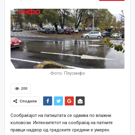
Фото: Плусинфо
200
Сподели
Сообраќајот на патиштата се одвива по влажни
коловози. Интензитетот на сообраќај на патните
правци надвор од градските средини е умерен.