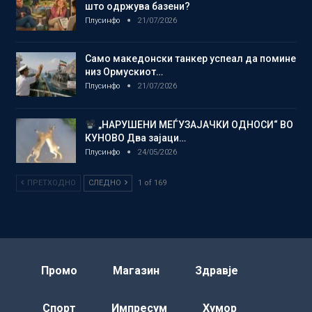
што одржува базени?
Плусинфо
21/07/2026
Само македонски танкер успеал да помине
низ Ормускиот…
Плусинфо
21/07/2026
„НАРУШЕНИ МЕЃУЗАЈАЧКИ ОДНОСИ“ ВО
КУНОВО Два зајаци…
Плусинфо
24/05/2026
ПРЕТХОДНО
СЛЕДНО
1 of 169
Промо
Магазин
Здравје
Спорт
Импресум
Хумор