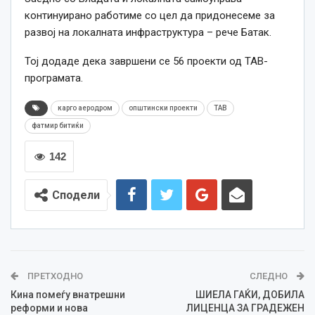
континуирано работиме со цел да придонесеме за
развој на локалната инфраструктура – рече Батак.
Тој додаде дека завршени се 56 проекти од ТАВ-
програмата.
карго аеродром
општински проекти
ТАВ
фатмир битиќи
142
Сподели
ПРЕТХОДНО
СЛЕДНО
Кина помеѓу внатрешни
ШИЕЛА ГАЌИ, ДОБИЛА
реформи и нова
ЛИЦЕНЦА ЗА ГРАДЕЖЕН