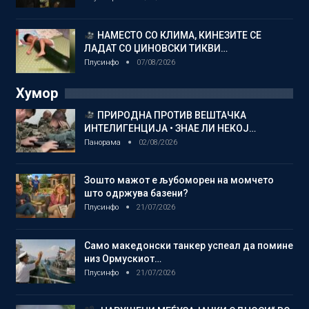
НАМЕСТО СО КЛИМА, КИНЕЗИТЕ СЕ
ЛАДАТ СО ЏИНОВСКИ ТИКВИ…
Плусинфо
07/08/2026
Хумор
ПРИРОДНА ПРОТИВ ВЕШТАЧКА
ИНТЕЛИГЕНЦИЈА • ЗНАЕ ЛИ НЕКОЈ…
Панорама
02/08/2026
Зошто мажот е љубоморен на момчето
што одржува базени?
Плусинфо
21/07/2026
Само македонски танкер успеал да помине
низ Ормускиот…
Плусинфо
21/07/2026