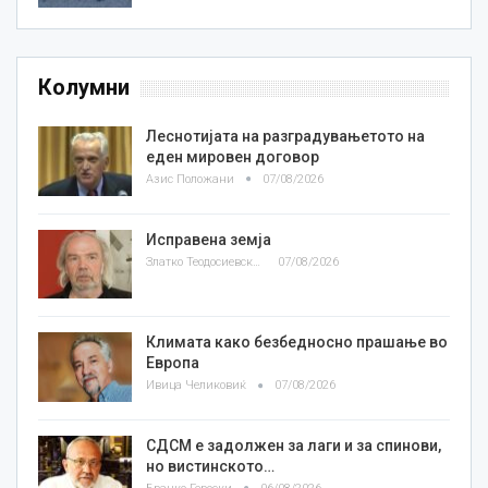
Колумни
Леснотијата на разградувањетото на
еден мировен договор
Азис Положани
07/08/2026
Исправена земја
Златко Теодосиевски
07/08/2026
Климата како безбедносно прашање во
Европа
Ивица Челиковиќ
07/08/2026
СДСМ е задолжен за лаги и за спинови,
но вистинското…