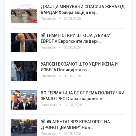
ДВАЈЦА МИНУВАЧИ СПАСИЈА ЖЕНА ОД
ВАРДАР Храбра акција кај…
Плусинфо
07/08/2026
ТРАМП ОТКРИ ШТО ЈА „УБИВА“
ЕВРОПА Европските лидери…
Плусинфо
06/08/2026
УАПСЕН ВОЗАЧОТ ШТО УДРИ ЖЕНА И
ИЗБЕГА Полицијата го…
Плусинфо
06/08/2026
ВО ГЕРМАНИЈА СЕ СПРЕМА ПОЛИТИЧКИ
ЗЕМЈОТРЕС Стасаа најновите…
Панорама
07/08/2026
АТЕНТАТ ВРЗ КРЕАТОРОТ НА
ДРОНОТ „ВАМПИР“ Нов…
Плусинфо
06/08/2026