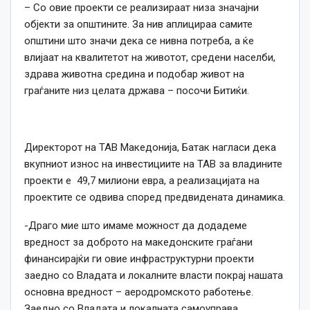
– Со овие проекти се реализираат низа значајни
објекти за општините. За нив аплицираа самите
општини што значи дека се нивна потреба, а ќе
влијаат на квалитетот на животот, средени населби,
здрава животна средина и подобар живот на
граѓаните низ целата држава – посочи Битиќи.
Директорот на ТАВ Македонија, Батак нагласи дека
вкупниот износ на инвестициите на ТАВ за владините
проекти е 49,7 милиони евра, а реализацијата на
проектите се одвива според предвидената динамика.
-Драго мие што имаме можност да додадеме
вредност за доброто на македонските граѓани
финансирајќи ги овие инфраструктурни проекти
заедно со Владата и локалните власти покрај нашата
основна вредност – аеродромското работење.
Заедно со Владата и локалната самоуправа