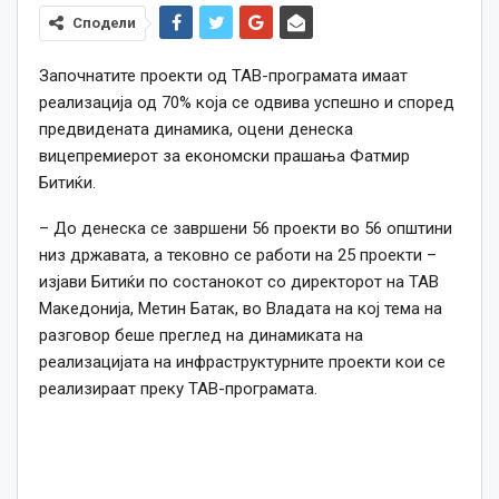
Сподели
Започнатите проекти од ТАВ-програмата имаат
реализација од 70% која се одвива успешно и според
предвидената динамика, оцени денеска
вицепремиерот за економски прашања Фатмир
Битиќи.
– До денеска се завршени 56 проекти во 56 општини
низ државата, а тековно се работи на 25 проекти –
изјави Битиќи по состанокот со директорот на ТАВ
Македонија, Метин Батак, во Владата на кој тема на
разговор беше преглед на динамиката на
реализацијата на инфраструктурните проекти кои се
реализираат преку ТАВ-програмата.