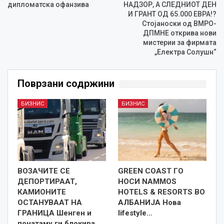
дипломатска офанзива
НАДЗОР, А СЛЕДНИОТ ДЕН
И ГРАНТ ОД 65.000 ЕВРА!?
Стојаноски од ВМРО-
ДПМНЕ открива нови
мистерии за фирмата
„Електра Солушн“
Поврзани содржини
БИЗНИС
БИЗНИС
ВОЗАЧИТЕ СЕ
GREEN COAST ГО
ДЕПОРТИРААТ,
НОСИ NAMMOS
КАМИОНИТЕ
HOTELS & RESORTS ВО
ОСТАНУВААТ НА
АЛБАНИЈА Нова
ГРАНИЦА Шенген и
lifestyle…
понатаму ги блокира…