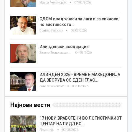
Ивица Челиковиќ
07/08/2026
СДСМ е задолжен за лаги и за спинови,
но вистинското…
Бранко Героски
06/08/2026
Илинденски асоцијации
Златко Теодосиевски
04/08/2026
ИЛИНДЕН 2026 • ВРЕМЕ Е МАКЕДОНИЈА
ДА ЗБОРУВА СО ЕДЕН ГЛАС…
Јове Кекеновски
03/08/2026
Најнови вести
17 НОВИ ВРАБОТЕНИ ВО ЛОГИСТИЧКИОТ
ЦЕНТАР НА ЛИДЛ ВО…
Плусинфо
07/08/2026