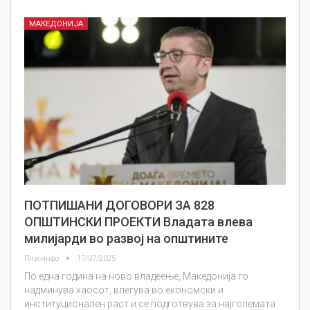
МАКЕДОНИЈА
ПОТПИШАНИ ДОГОВОРИ ЗА 828
ОПШТИНСКИ ПРОЕКТИ Владата влева
милијарди во развој на општините
Плусинфо
17/07/2025
По една година на ново владеење, Македонија го
надминува хаосот, влегува во економски и
институционален раст и се подготвува за најголемата