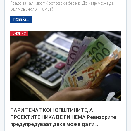
Градоначалникот Костовски бесен: „До каде може да
оди човечкиот памет?
ПОВЕЌЕ...
БИЗНИС
ПАРИ ТЕЧАТ КОН ОПШТИНИТЕ, А
ПРОЕКТИТЕ НИKАДЕ ГИ НЕМА Ревизорите
предупредуваат дека може да ги…