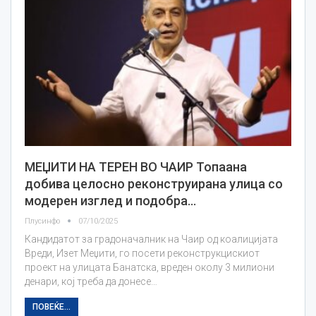
МЕЏИТИ НА ТЕРЕН ВО ЧАИР Топаана
добива целосно реконструирана улица со
модерен изглед и подобра…
Плусинфо
07/10/2025
Кандидатот за градоначалник на Чаир од коалицијата
Вреди, Изет Меџити, го посети реконструкцискиот
проект на улицата Банатска, вреден околу 3 милиони
денари, кој треба да донесе…
ПОВЕЌЕ...