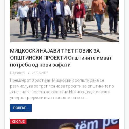
МИЦКОСКИ НАЈАВИ ТРЕТ ПОВИК ЗА
ОПШТИНСКИ ПРОЕКТИ Општините имаат
потреба од нови зафати
Плусинфо
28/07/2026
Премиерот Христијан Мицкоски соопшти дека се
размислува за трет повик за проекти за општините по
денешната посета на општина Илинден, каде изврши
увид во градежните активности на нов…
ПОВЕЌЕ...
СКОПЈЕ