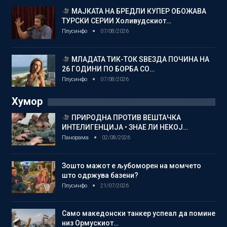
МАЈКАТА НА БРЕДЛИ КУПЕР ОБОЖАВА
ТУРСКИ СЕРИИ Холивудскиот…
Плусинфо
07/08/2026
МЛАДАТА ТИК-ТОК ЅВЕЗДА ПОЧИНА НА
26 ГОДИНИ ПО БОРБА СО…
Плусинфо
07/08/2026
Хумор
ПРИРОДНА ПРОТИВ ВЕШТАЧКА
ИНТЕЛИГЕНЦИЈА • ЗНАЕ ЛИ НЕКОЈ…
Панорама
02/08/2026
Зошто мажот е љубоморен на момчето
што одржува базени?
Плусинфо
21/07/2026
Само македонски танкер успеал да помине
низ Ормускиот…