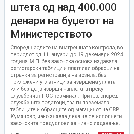
штета од над 400.000
денари на буџетот на
Министерството
Според наодите на внатрешната контрола, во
периодот од 11 јануари до 19 декември 2024
година, М.П. без законска основа издавала
регистарски таблици и платливи обрасци на
странки за регистрација на возила, без
приложени уплатници за извршена уплата
или без да ја изврши наплатата преку
службениот ПОС терминал. Притоа, според
службените податоци, таа ги преземала
таблиците и обрасците од магацинот на СВР
Куманово, иако знаела дека не се исполнети
законските предуслови за нивно издавање.