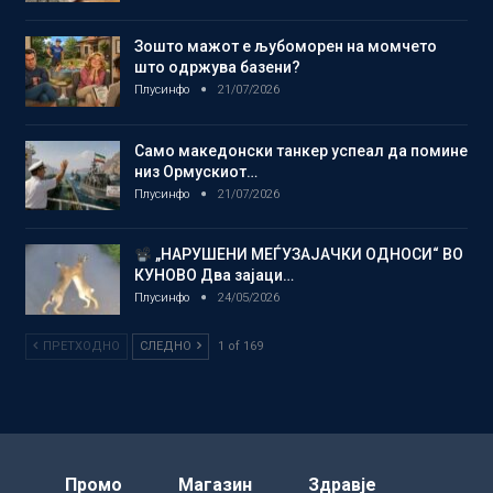
Зошто мажот е љубоморен на момчето
што одржува базени?
Плусинфо
21/07/2026
Само македонски танкер успеал да помине
низ Ормускиот…
Плусинфо
21/07/2026
„НАРУШЕНИ МЕЃУЗАЈАЧКИ ОДНОСИ“ ВО
КУНОВО Два зајаци…
Плусинфо
24/05/2026
ПРЕТХОДНО
СЛЕДНО
1 of 169
Промо
Магазин
Здравје