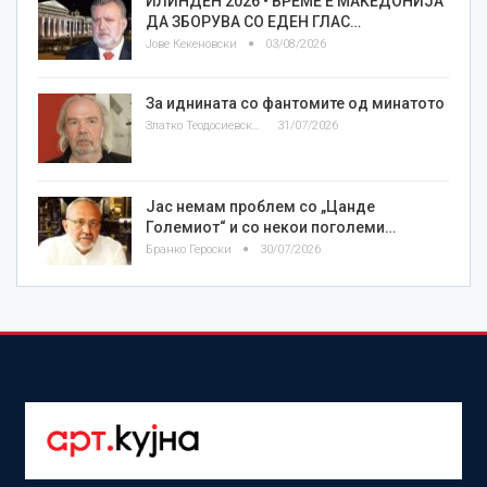
ИЛИНДЕН 2026 • ВРЕМЕ Е МАКЕДОНИЈА
ДА ЗБОРУВА СО ЕДЕН ГЛАС…
Јове Кекеновски
03/08/2026
За иднината со фантомите од минатото
Златко Теодосиевски
31/07/2026
Јас немам проблем со „Цанде
Големиот“ и со некои поголеми…
Бранко Героски
30/07/2026