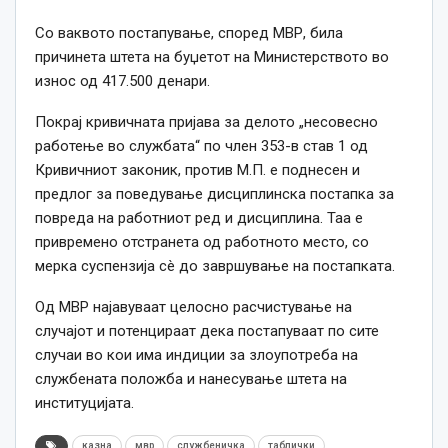
Со ваквото постапување, според МВР, била
причинета штета на буџетот на Министерството во
износ од 417.500 денари.
Покрај кривичната пријава за делото „несовесно
работење во службата“ по член 353-в став 1 од
Кривичниот законик, против М.П. е поднесен и
предлог за поведување дисциплинска постапка за
повреда на работниот ред и дисциплина. Таа е
привремено отстранета од работното место, со
мерка суспензија сè до завршување на постапката.
Од МВР најавуваат целосно расчистување на
случајот и потенцираат дека постапуваат по сите
случаи во кои има индиции за злоупотреба на
службената положба и нанесување штета на
институцијата.
казна
мвр
службеничка
таблички