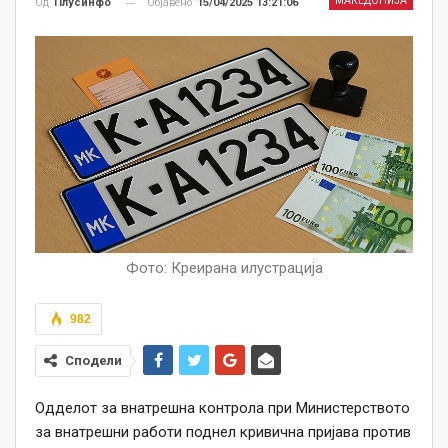
МАКЕДОНИЈА
Објавено
15/04/2025 13:21:06
Од
Плусинфо
Фото: Креирана илустрација
982
Сподели
Одделот за внатрешна контрола при Министерството
за внатрешни работи поднел кривична пријава против