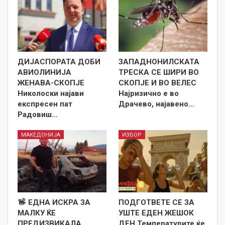
ДИЈАСПОРАТА ДОБИ
ЗАПАДНОНИЛСКАТА
АВИОЛИНИЈА
ТРЕСКА СЕ ШИРИ ВО
ЖЕНАВА-СКОПЈЕ
СКОПЈЕ И ВО ВЕЛЕС
Николоски најави
Најризично е во
експресен пат
Драчево, најавено…
Радовиш…
МАКЕДОНИЈА
ИЗБОР
ЕДНА ИСКРА ЗА
ПОДГОТВЕТЕ СЕ ЗА
МАЛКУ ЌЕ
УШТЕ ЕДЕН ЖЕШОК
ПРЕДИЗВИКАЛА
ДЕН Температурите ќе