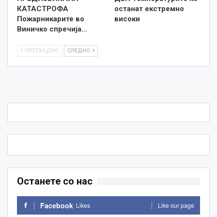
КАТАСТРОФА
останат екстремно
Пожарникарите во
високи
Виничко спречија…
ПРЕТХОДНО
СЛЕДНО
Останете со нас
Facebook
Likes
Like our page