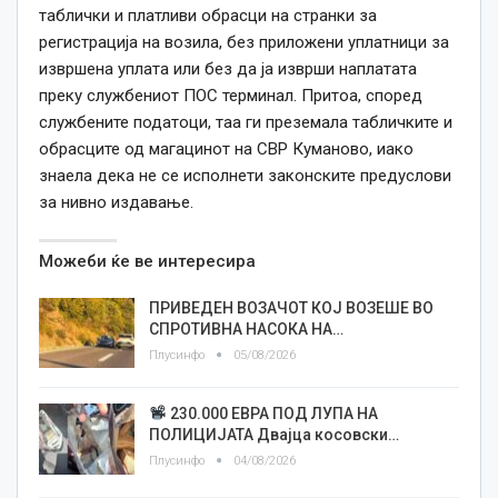
таблички и платливи обрасци на странки за
регистрација на возила, без приложени уплатници за
извршена уплата или без да ја изврши наплатата
преку службениот ПОС терминал. Притоа, според
службените податоци, таа ги преземала табличките и
обрасците од магацинот на СВР Куманово, иако
знаела дека не се исполнети законските предуслови
за нивно издавање.
Можеби ќе ве интересира
ПРИВЕДЕН ВОЗАЧОТ КОЈ ВОЗЕШЕ ВО
СПРОТИВНА НАСОКА НА…
Плусинфо
05/08/2026
230.000 ЕВРА ПОД ЛУПА НА
ПОЛИЦИЈАТА Двајца косовски…
Плусинфо
04/08/2026