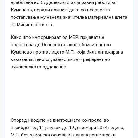
вработена во Одделението за управни работи во
Куманово, поради сомнеж дека со несовесно
постапување му нанела значителна материјална штета
на Министерството.
Како што информираат од МВР, пријавата е
поднесена до Основното јавно обвинителство
Куманово против лицето М.П., која била ангажирана
како овластено службено лице – референт во
кумановското одделение.
Според наодите на внатрешната контрола, во
периодот од 11 јануари до 19 декември 2024 година,
М.П. без законска основа издавала регистарски