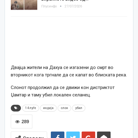
Плусинфо
27/07/2026
Двајца жители на Дахуа се изгазени до смрт во
вторникот кога тргнале да се капат во блиската река.
Слонот продолжил да се движи кон дистриктот
Џамтар и таму убил локален селанец.
14 луѓе
индија
слон
убил
289