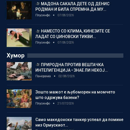
МАДОНА САКАЛА ДЕТЕ ОД ДЕНИС
РОДМАН И БИЛА СПРЕМНА ДА МУ…
Плусинфо
07/08/2026
НАМЕСТО СО КЛИМА, КИНЕЗИТЕ СЕ
ЛАДАТ СО ЏИНОВСКИ ТИКВИ…
Плусинфо
07/08/2026
Хумор
ПРИРОДНА ПРОТИВ ВЕШТАЧКА
ИНТЕЛИГЕНЦИЈА • ЗНАЕ ЛИ НЕКОЈ…
Панорама
02/08/2026
Зошто мажот е љубоморен на момчето
што одржува базени?
Плусинфо
21/07/2026
Само македонски танкер успеал да помине
низ Ормускиот…