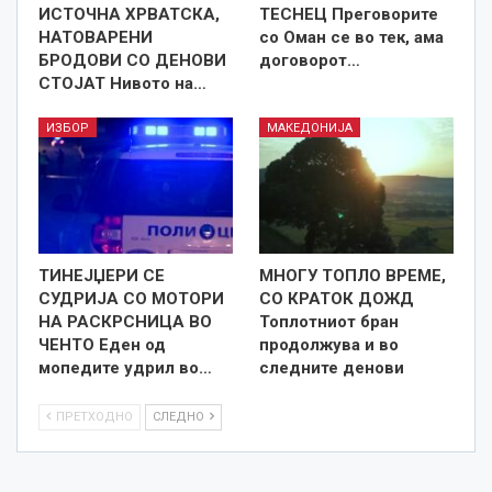
ИСТОЧНА ХРВАТСКА,
ТЕСНЕЦ Преговорите
НАТОВАРЕНИ
со Оман се во тек, ама
БРОДОВИ СО ДЕНОВИ
договорот…
СТОЈАТ Нивото на…
ИЗБОР
МАКЕДОНИЈА
ТИНЕЈЏЕРИ СЕ
МНОГУ ТОПЛО ВРЕМЕ,
СУДРИЈА СО МОТОРИ
СО КРАТОК ДОЖД
НА РАСКРСНИЦА ВО
Топлотниот бран
ЧЕНТО Еден од
продолжува и во
мопедите удрил во…
следните денови
ПРЕТХОДНО
СЛЕДНО