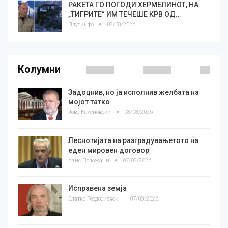
РАКЕТА ГО ПОГОДИ ХЕРМЕЛИНОТ, НА
„ТИГРИТЕ“ ИМ ТЕЧЕШЕ КРВ ОД…
Плусинфо
08/08/2026
Колумни
Задоцнив, но ја исполнив желбата на
мојот татко
Јове Кекеновски
08/08/2026
Леснотијата на разградувањетото на
еден мировен договор
Азис Положани
07/08/2026
Исправена земја
Златко Теодосиевски
07/08/2026