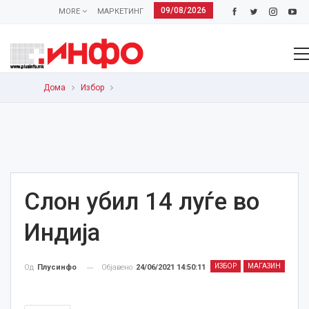
09/08/2026
MORE
МАРКЕТИНГ
Дома
Избор
Слон убил 14 луѓе во
Индија
ИЗБОР
МАГАЗИН
Објавено
24/06/2021 14:50:11
Од
Плусинфо