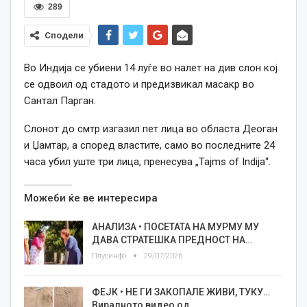
289
Сподели
Во Индија се убиени 14 луѓе во налет на див слон кој
се одвоил од стадото и предизвикал масакр во
Сантал Парган.
Слонот до смтр изгазил пет лица во областа Деоган
и Џамтар, а според властите, само во последните 24
часа убил уште три лица, пренесува „Tajms of Indija“.
Можеби ќе ве интересира
АНАЛИЗА • ПОСЕТАТА НА МУРМУ МУ
ДАВА СТРАТЕШКА ПРЕДНОСТ НА…
Плусинфо
29/07/2026
ФЕЈК • НЕ ГИ ЗАКОПАЛЕ ЖИВИ, ТУКУ…
Виралното видео од…