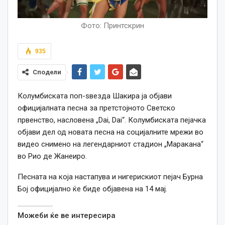
Фото: Принтскрин
935
Сподели
Колумбиската поп-ѕвезда Шакира ја објави
официјалната песна за претстојното Светско
првенство, насловена „Dai, Dai“. Колумбиската пејачка
објави дел од новата песна на социјалните мрежи во
видео снимено на легендарниот стадион „Маракана“
во Рио де Жанеиро.
Песната на која настапува и нигерискиот пејач Бурна
Бој официјално ќе биде објавена на 14 мај.
Можеби ќе ве интересира