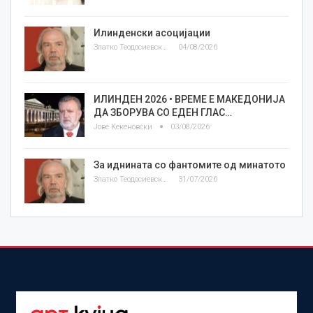
Илинденски асоцијации
Златко Теодосиевски
04/08/2026
ИЛИНДЕН 2026 • ВРЕМЕ Е МАКЕДОНИЈА
ДА ЗБОРУВА СО ЕДЕН ГЛАС…
Јове Кекеновски
03/08/2026
За иднината со фантомите од минатото
Златко Теодосиевски
31/07/2026