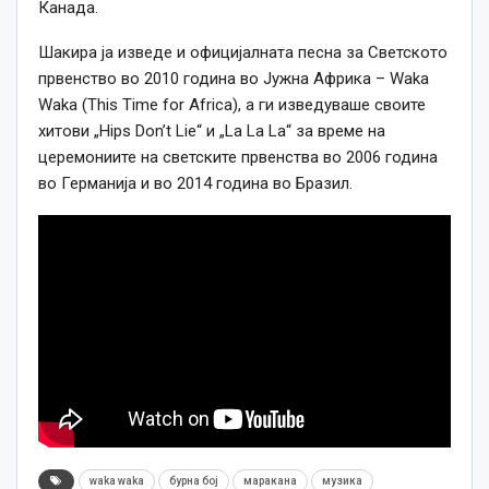
Канада.
Шакира ја изведе и официјалната песна за Светското
првенство во 2010 година во Јужна Африка – Waka
Waka (This Time for Africa), а ги изведуваше своите
хитови „Hips Don’t Lie“ и „La La La“ за време на
церемониите на светските првенства во 2006 година
во Германија и во 2014 година во Бразил.
waka waka
бурна бој
маракана
музика