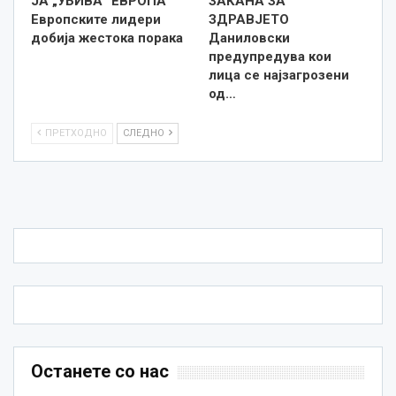
ЈА „УБИВА“ ЕВРОПА
ЗАКАНА ЗА
Европските лидери
ЗДРАВЈЕТО
добија жестока порака
Даниловски
предупредува кои
лица се најзагрозени
од…
ПРЕТХОДНО
СЛЕДНО
Останете со нас