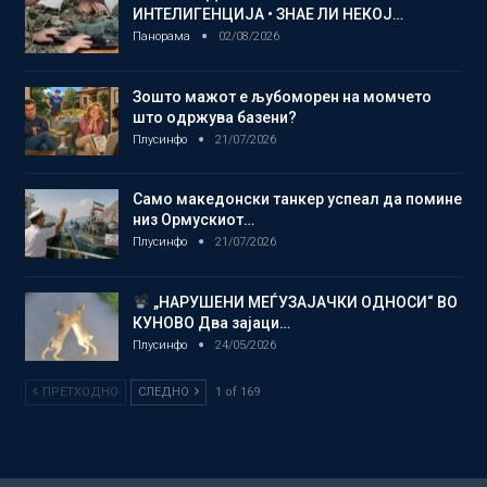
ИНТЕЛИГЕНЦИЈА • ЗНАЕ ЛИ НЕКОЈ…
Панорама
02/08/2026
Зошто мажот е љубоморен на момчето
што одржува базени?
Плусинфо
21/07/2026
Само македонски танкер успеал да помине
низ Ормускиот…
Плусинфо
21/07/2026
„НАРУШЕНИ МЕЃУЗАЈАЧКИ ОДНОСИ“ ВО
КУНОВО Два зајаци…
Плусинфо
24/05/2026
ПРЕТХОДНО
СЛЕДНО
1 of 169