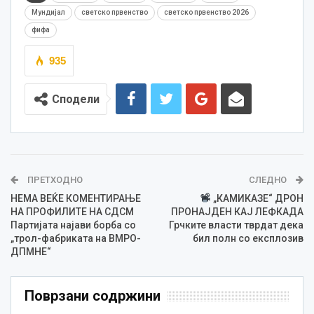
Мундијал
светско првенство
светско првенство 2026
фифа
935
Сподели
ПРЕТХОДНО
СЛЕДНО
НЕМА ВЕЌЕ КОМЕНТИРАЊЕ
„КАМИКАЗЕ“ ДРОН
НА ПРОФИЛИТЕ НА СДСМ
ПРОНАЈДЕН КАЈ ЛЕФКАДА
Партијата најави борба со
Грчките власти тврдат дека
„трол-фабриката на ВМРО-
бил полн со експлозив
ДПМНЕ“
Поврзани содржини