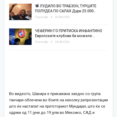
ЛУДИЛО ВО ТРАБЗОН, ТУРЦИТЕ
ПОЛУДЕА ПО САЛАХ Дури 25.000…
Плусинфо
05/08/2026
ЧЕФЕРИН ГО ПРИТИСКА ИНФАНТИНО
Европските клубови би можеле…
Плусинфо
04/08/2026
Во видеото, Шакира е прикажана заедно со група
танчари облечени во боите на неколку репрезентации
што ќе настапат на претстојниот Мундијал, што ќе се
одржи од 11 јуни до 19 јули во Мексико, САД и