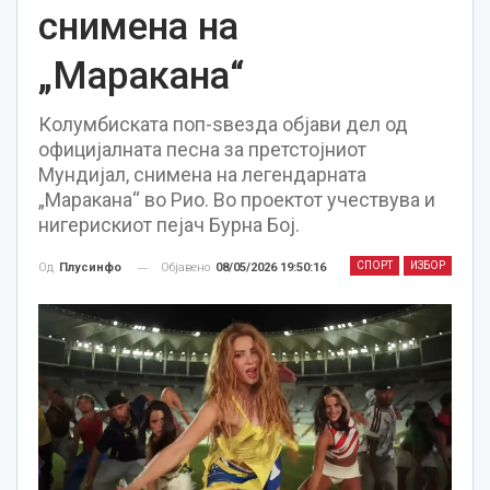
снимена на
„Маракана“
Колумбиската поп-ѕвезда објави дел од
официјалната песна за претстојниот
Мундијал, снимена на легендарната
„Маракана“ во Рио. Во проектот учествува и
нигерискиот пејач Бурна Бој.
СПОРТ
ИЗБОР
Објавено
08/05/2026 19:50:16
Од
Плусинфо