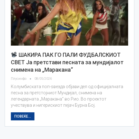
ШАКИРА ПАК ГО ПАЛИ ФУДБАЛСКИОТ
СВЕТ Ја претстави песната за мундијалот
снимена на „Маракана“
Плусинфо
08/05/2026
Колумбиската поп-ѕвезда објави дел од официјалната
песна за претстојниот Мундијал, снимена на
легендарната „Маракана“ во Рио. Во проектот
учествува и нигерискиот пејач Бурна Бој.
ПОВЕЌЕ...