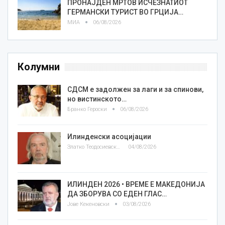
ПРОНАЈДЕН МРТОВ ИСЧЕЗНАТИОТ
ГЕРМАНСКИ ТУРИСТ ВО ГРЦИЈА…
МИА
06/08/2026
Колумни
СДСМ е задолжен за лаги и за спинови,
но вистинското…
Бранко Героски
06/08/2026
Илинденски асоцијации
Златко Теодосиевски
04/08/2026
ИЛИНДЕН 2026 • ВРЕМЕ Е МАКЕДОНИЈА
ДА ЗБОРУВА СО ЕДЕН ГЛАС…
Јове Кекеновски
03/08/2026