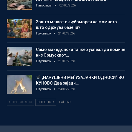
Панорама
02/08/2026
Зошто мажот е љубоморен на момчето
што одржува базени?
Плусинфо
21/07/2026
Само македонски танкер успеал да помине
низ Ормускиот…
Плусинфо
21/07/2026
„НАРУШЕНИ МЕЃУЗАЈАЧКИ ОДНОСИ“ ВО
КУНОВО Два зајаци…
Плусинфо
24/05/2026
ПРЕТХОДНО
СЛЕДНО
1 of 169