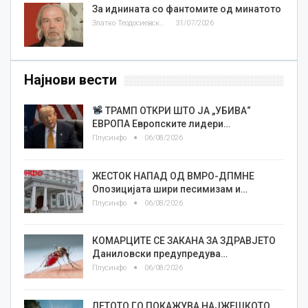
За иднината со фантомите од минатото
Златко Теодосиевски
31/07/2026
Најнови вести
ТРАМП ОТКРИ ШТО ЈА „УБИВА“
ЕВРОПА Европските лидери…
Плусинфо
06/08/2026
ЖЕСТОК НАПАД ОД ВМРО-ДПМНЕ
Опозицијата шири песимизам и…
Плусинфо
06/08/2026
КОМАРЦИТЕ СЕ ЗАКАНА ЗА ЗДРАВЈЕТО
Даниловски предупредува…
Плусинфо
06/08/2026
ЛЕТОТО ГО ПОКАЖУВА НАЈЖЕШКОТО