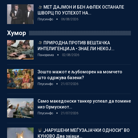
МЕТ ДАЈМОН И БЕН АФЛЕК ОСТАНАЛЕ
ШВОРЦ ПО УСПЕХОТ НА…
Плусинфо
06/08/2026
Хумор
ПРИРОДНА ПРОТИВ ВЕШТАЧКА
ИНТЕЛИГЕНЦИЈА • ЗНАЕ ЛИ НЕКОЈ…
Панорама
02/08/2026
Зошто мажот е љубоморен на момчето
што одржува базени?
Плусинфо
21/07/2026
Само македонски танкер успеал да помине
низ Ормускиот…
Плусинфо
21/07/2026
„НАРУШЕНИ МЕЃУЗАЈАЧКИ ОДНОСИ“ ВО
КУНОВО Два зајаци…