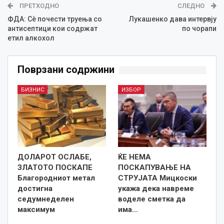
ПРЕТХОДНО
СЛЕДНО
ФДА: Сè почести труења со
Лукашенко дава интервју
антисептици кои содржат
по чорапи
етил алкохол
Поврзани содржини
БИЗНИС
ИЗБОР
ДОЛАРОТ ОСЛАБЕ,
ЌЕ НЕМА
ЗЛАТОТО ПОСКАПЕ
ПОСКАПУВАЊЕ НА
Благородниот метал
СТРУЈАТА Мицкоски
достигна
укажа дека навреме
седумнеделен
воделе сметка да
максимум
има…