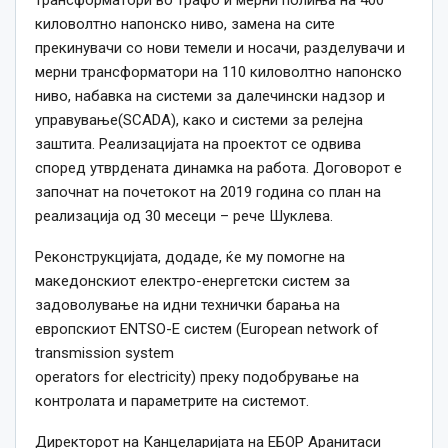
трансформатори во трафо и мерни полиња на 400
киловолтно напонско ниво, замена на сите
прекинувачи со нови темели и носачи, разделувачи и
мерни трансформатори на 110 киловолтно напонско
ниво, набавка на системи за далечински надзор и
управување(SCADA), како и системи за релејна
заштита. Реализацијата на проектот се одвива
според утврдената динамка на работа. Договорот е
започнат на почетокот на 2019 година со план на
реализација од 30 месеци – рече Шуклева.
Реконструкцијата, додаде, ќе му помогне на
македонскиот електро-енергетски систем за
задоволување на идни технички барања на
европскиот ENTSO-E систем (European network of
transmission system
operators for electricity) преку подобрување на
контролата и параметрите на системот.
Директорот на Канцеларијата на ЕБОР Аранитаси