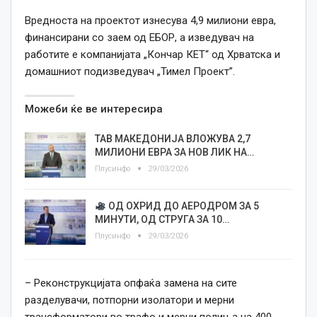
Вредноста на проектот изнесува 4,9 милиони евра,
финансирани со заем од ЕБОР, а изведувач на
работите е компанијата „Кончар КЕТ“ од Хрватска и
домашниот подизведувач „Тимел Проект”.
Можеби ќе ве интересира
ТАВ МАКЕДОНИЈА ВЛОЖУВА 2,7
МИЛИОНИ ЕВРА ЗА НОВ ЛИК НА…
Плусинфо
29/03/2026
ОД ОХРИД ДО АЕРОДРОМ ЗА 5
МИНУТИ, ОД СТРУГА ЗА 10…
Плусинфо
29/03/2026
– Реконструкцијата опфаќа замена на сите
разделувачи, потпорни изолатори и мерни