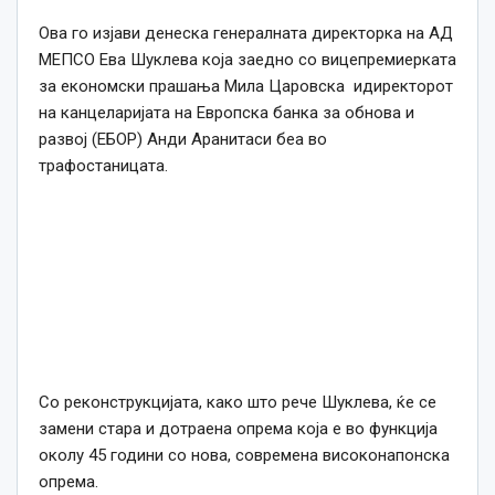
Ова го изјави денеска генералната директорка на АД
МЕПСО Ева Шуклева која заедно со вицепремиерката
за економски прашања Мила Царовска идиректорот
на канцеларијата на Европска банка за обнова и
развој (ЕБОР) Анди Аранитаси беа во
трафостаницата.
Со реконструкцијата, како што рече Шуклева, ќе се
замени стара и дотраена опрема која е во функција
околу 45 години со нова, современа високонапонска
опрема.