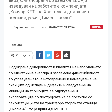
евра, финансирани со заем од ЕБОР, а
изведувач на работите е компанијата
„Кончар КЕТ“ од Хрватска и домашниот
подизведувач „Тимел Проект”.
БИЗНИС
Објавено
07/07/2020 13:12:54
Од
Плусинфо
356
Сподели
Подобрена доверливост и квалитет на напојувањето
со електрична енергија и зголемена флексибилност
во управувањето, а истовремено и намалување на
ризиците од испади и дефекти и сведување на
минимум на трошоците за одржување и
експлоатација со постројката ќе се постигне со
реконструкцијата на трансформаторската станица
„Скопје 4“ што ја врши АД МЕПСО.