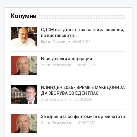
Колумни
СДСМ е задолжен за лаги и за спинови,
но вистинското…
Бранко Героски
06/08/2026
Илинденски асоцијации
Златко Теодосиевски
04/08/2026
ИЛИНДЕН 2026 • ВРЕМЕ Е МАКЕДОНИЈА
ДА ЗБОРУВА СО ЕДЕН ГЛАС…
Јове Кекеновски
03/08/2026
За иднината со фантомите од минатото
Златко Теодосиевски
31/07/2026