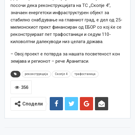
посочи дека реконструкцијата на ТС „Скопје 4“,
значаен енергетски инфраструктурен објект за
стабилно снабдување на главниот град, е дел од 25-
милионскиот прект финансиран од ЕБОР со кој ќе се
реконструираат пет трафостаници и седум 110-
киловолтни далекуводи низ целата држава.
– Овој проект е потврда за нашата посветеност кон
земјава и регионот – рече Аранитаси.
реконструкција
Скопје 4
трафостаница
356
Сподели