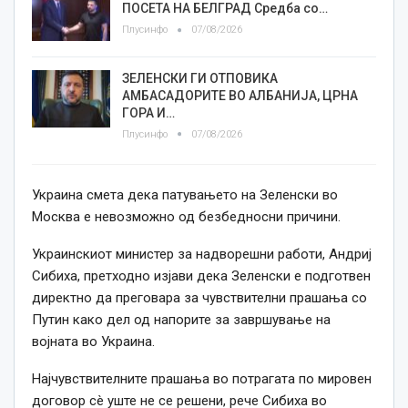
ПОСЕТА НА БЕЛГРАД Средба со…
Плусинфо
07/08/2026
ЗЕЛЕНСКИ ГИ ОТПОВИКА
АМБАСАДОРИТЕ ВО АЛБАНИЈА, ЦРНА
ГОРА И…
Плусинфо
07/08/2026
Украина смета дека патувањето на Зеленски во
Москва е невозможно од безбедносни причини.
Украинскиот министер за надворешни работи, Андриј
Сибиха, претходно изјави дека Зеленски е подготвен
директно да преговара за чувствителни прашања со
Путин како дел од напорите за завршување на
војната во Украина.
Најчувствителните прашања во потрагата по мировен
договор сè уште не се решени, рече Сибиха во