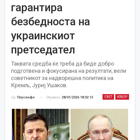
гарантира
безбедноста на
украинскиот
претседател
Таквата средба ќе треба да биде добро
подготвена и фокусирана на резултати, вели
советникот за надворешна политика на
Кремљ, Јуриј Ушаков.
СВЕТ
ИЗБОР
Објавено
28/01/2026 18:02:13
Од
Плусинфо