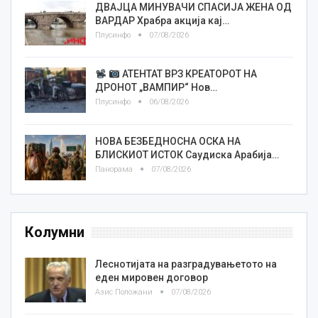
ДВАЈЦА МИНУВАЧИ СПАСИЈА ЖЕНА ОД
ВАРДАР Храбра акција кај…
Плусинфо
07/08/2026
АТЕНТАТ ВРЗ КРЕАТОРОТ НА
ДРОНОТ „ВАМПИР“ Нов…
Плусинфо
06/08/2026
НОВА БЕЗБЕДНОСНА ОСКА НА
БЛИСКИОТ ИСТОК Саудиска Арабија…
Панорама
07/08/2026
Колумни
Леснотијата на разградувањетото на
еден мировен договор
Азис Положани
07/08/2026