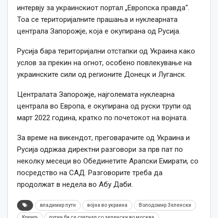
интервју за украинскиот портал „Европска правда“.
Тоа се територијалните прашања и нуклеарната
централа Запорожје, која е окупирана од Русија.
Русија бара територијални отстапки од Украина како
услов за прекин на огнот, особено повлекување на
украинските сили од регионите Донецк и Луганск.
Централата Запорожје, најголемата нуклеарна
централа во Европа, е окупирана од руски трупи од
март 2022 година, кратко по почетокот на војната.
За време на викендот, преговарачите од Украина и
Русија одржаа директни разговори за прв пат по
неколку месеци во Обединетите Арапски Емирати, со
посредство на САД. Разговорите треба да
продолжат в недела во Абу Даби.
владимир путн
војна во украина
Володомир Зеленски
Кремљ
путин би се сретнал со зеленски во москва