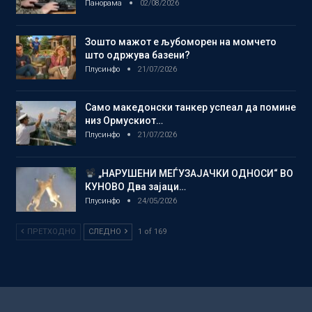
Панорама
02/08/2026
Зошто мажот е љубоморен на момчето
што одржува базени?
Плусинфо
21/07/2026
Само македонски танкер успеал да помине
низ Ормускиот…
Плусинфо
21/07/2026
„НАРУШЕНИ МЕЃУЗАЈАЧКИ ОДНОСИ“ ВО
КУНОВО Два зајаци…
Плусинфо
24/05/2026
ПРЕТХОДНО
СЛЕДНО
1 of 169