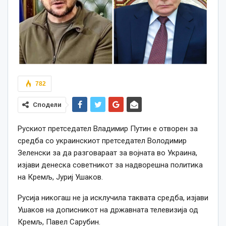
782
Сподели
Рускиот претседател Владимир Путин е отворен за
средба со украинскиот претседател Володимир
Зеленски за да разговараат за војната во Украина,
изјави денеска советникот за надворешна политика
на Кремљ, Јуриј Ушаков.
Русија никогаш не ја исклучила таквата средба, изјави
Ушаков на дописникот на државната телевизија од
Кремљ, Павел Сарубин.