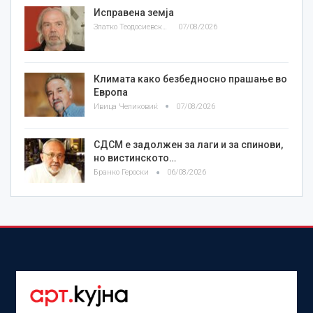
Исправена земја
Златко Теодосиевски
07/08/2026
Климата како безбедносно прашање во
Европа
Ивица Челиковиќ
07/08/2026
СДСМ е задолжен за лаги и за спинови,
но вистинското…
Бранко Героски
06/08/2026