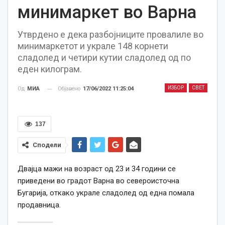
минимаркет во Варна
Утврдено е дека разбојниците провалиле во
минимаркетот и украле 148 корнети
сладолед и четири кутии сладолед од по
еден килограм.
ИЗБОР
СВЕТ
Објавено
17/06/2022 11:25:04
Од
МИА
137
Сподели
Двајца мажи на возраст од 23 и 34 години се
приведени во градот Варна во североисточна
Бугарија, откако украле сладолед од една помала
продавница.