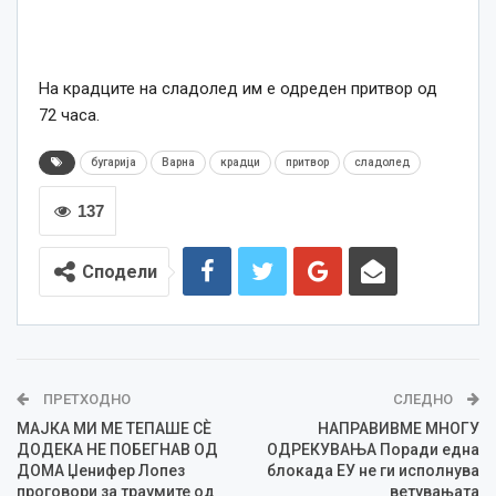
На крадците на сладолед им е одреден притвор од
72 часа.
бугарија
Варна
крадци
притвор
сладолед
137
Сподели
ПРЕТХОДНО
СЛЕДНО
МАЈКА МИ МЕ ТЕПАШЕ СЀ
НАПРАВИВМЕ МНОГУ
ДОДЕКА НЕ ПОБЕГНАВ ОД
ОДРЕКУВАЊА Поради една
ДОМА Џенифер Лопез
блокада ЕУ не ги исполнува
проговори за траумите од
ветувањата