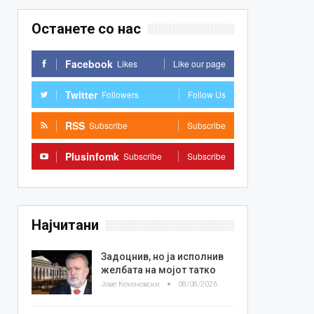
Останете со нас
Facebook
Likes
Like our page
Twitter
Followers
Follow Us
RSS
Subscribe
Subscribe
Plusinfomk
Subscribe
Subscribe
Најчитани
Задоцнив, но ја исполнив
желбата на мојот татко
Јове Кекеновски
08/08/2026