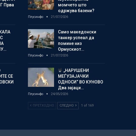
Г Прва
момчето што
одржува базени?
Плусинфо
21/07/2026
КАЛА
Само македонски
С
танкер успеал да
ЛА
помине низ
МУ…
Ормускиот…
Плусинфо
21/07/2026
О
„НАРУШЕНИ
ИТЕ СЕ
МЕЃУЗАЈАЧКИ
НОВСКИ
ОДНОСИ“ ВО КУНОВО
Два зајаци…
Плусинфо
24/05/2026
ПРЕТХОДНО
СЛЕДНО
1 of 169