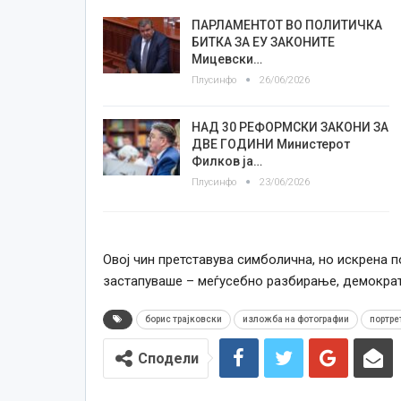
ПАРЛАМЕНТОТ ВО ПОЛИТИЧКА
БИТКА ЗА ЕУ ЗАКОНИТЕ
Мицевски…
Плусинфо
26/06/2026
НАД 30 РЕФОРМСКИ ЗАКОНИ ЗА
ДВЕ ГОДИНИ Министерот
Филков ја…
Плусинфо
23/06/2026
Овој чин претставува симболична, но искрена п
застапуваше – меѓусебно разбирање, демократ
борис трајковски
изложба на фотографии
портре
Сподели