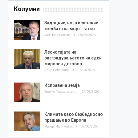
Колумни
Задоцнив, но ја исполнив
желбата на мојот татко
Јове Кекеновски
08/08/2026
Леснотијата на
разградувањетото на еден
мировен договор
Азис Положани
07/08/2026
Исправена земја
Златко Теодосиевски
07/08/2026
Климата како безбедносно
прашање во Европа
Ивица Челиковиќ
07/08/2026