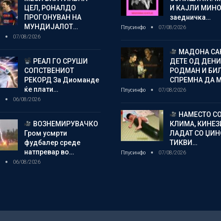
ЦЕЛ, РОНАЛДО
И КАЈЛИ МИНО
ПРОГОНУВАН НА
заедничка…
МУНДИЈАЛОТ…
Плусинфо
07/08/2026
о
07/08/2026
МАДОНА СА
РЕАЛ ГО СРУШИ
ДЕТЕ ОД ДЕНИ
СОПСТВЕНИОТ
РОДМАН И БИ
РЕКОРД За Диоманде
СПРЕМНА ДА 
ќе плати…
Плусинфо
07/08/2026
о
06/08/2026
НАМЕСТО С
ВОЗНЕМИРУВАЧКО
КЛИМА, КИНЕЗ
Гром усмрти
ЛАДАТ СО ЏИ
фудбалер среде
ТИКВИ…
натпревар во…
Плусинфо
07/08/2026
о
06/08/2026