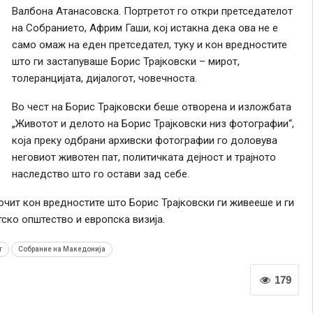
Валбона Атанасовска. Портретот го откри претседателот
на Собранието, Африм Гаши, кој истакна дека ова не е
само омаж на еден претседател, туку и кон вредностите
што ги застапуваше Борис Трајковски – мирот,
толеранцијата, дијалогот, човечноста.
Во чест на Борис Трајковски беше отворена и изложбата
„Животот и делото на Борис Трајковски низ фотографии“,
која преку одбрани архивски фотографии го доловува
неговиот животен пат, политичката дејност и трајното
наследство што го остави зад себе.
очит кон вредностите што Борис Трајковски ги живееше и ги
ско општество и европска визија.
т
Собрание на Македонија
179