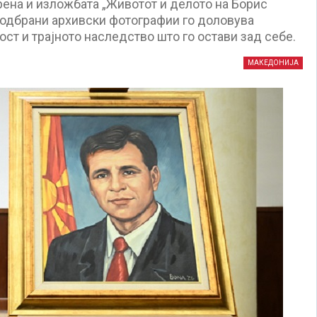
рена и изложбата „Животот и делото на Борис
у одбрани архивски фотографии го доловува
ост и трајното наследство што го остави зад себе.
МАКЕДОНИЈА