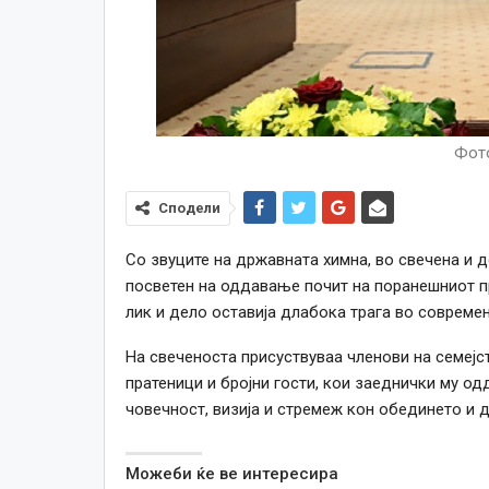
Фото
Сподели
Со звуците на државната химна, во свечена и 
посветен на оддавање почит на поранешниот пр
лик и дело оставија длабока трага во совреме
На свеченоста присуствуваа членови на семејст
пратеници и бројни гости, кои заеднички му о
човечност, визија и стремеж кон обединето и 
Можеби ќе ве интересира