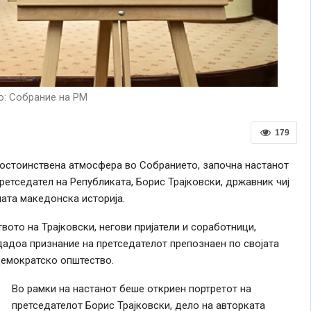
: Собрание на РМ
179
достоинствена атмосфера во Собранието, започна настанот
етседател на Републиката, Борис Трајковски, државник чиј
ната македонска историја.
вото на Трајковски, негови пријатели и соработници,
ддадоа признание на претседателот препознаен по својата
демократско општество.
Во рамки на настанот беше откриен портретот на
претседателот Борис Трајковски, дело на авторката