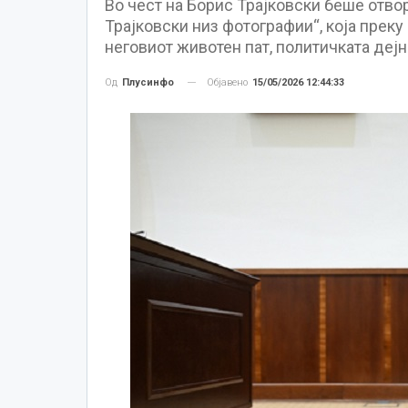
Во чест на Борис Трајковски беше отво
Трајковски низ фотографии“, која прек
неговиот животен пат, политичката дејн
Објавено
15/05/2026 12:44:33
Од
Плусинфо