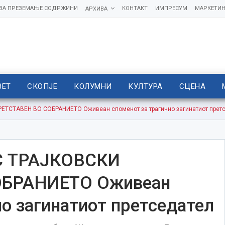
 ЗА ПРЕЗЕМАЊЕ СОДРЖИНИ
КОНТАКТ
ИМПРЕСУМ
МАРКЕТИН
АРХИВА
ВЕТ
СКОПЈЕ
КОЛУМНИ
КУЛТУРА
СЦЕНА
ТСТАВЕН ВО СОБРАНИЕТО Оживеан споменот за трагично загинатиот прет
С ТРАЈКОВСКИ
ОБРАНИЕТО Оживеан
но загинатиот претседател