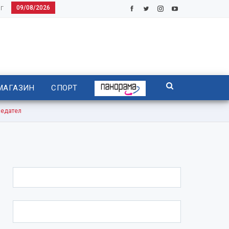
09/08/2026
Г
МАГАЗИН
СПОРТ
седател