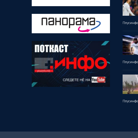
Плусинф
Плусинф
Плусинф