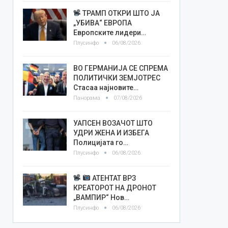
ТРАМП ОТКРИ ШТО ЈА
„УБИВА“ ЕВРОПА
Европските лидери…
Плусинфо
06/08/2026
ВО ГЕРМАНИЈА СЕ СПРЕМА
ПОЛИТИЧКИ ЗЕМЈОТРЕС
Стасаа најновите…
Панорама
07/08/2026
УАПСЕН ВОЗАЧОТ ШТО
УДРИ ЖЕНА И ИЗБЕГА
Полицијата го…
Плусинфо
06/08/2026
АТЕНТАТ ВРЗ
КРЕАТОРОТ НА ДРОНОТ
„ВАМПИР“ Нов…
Плусинфо
06/08/2026