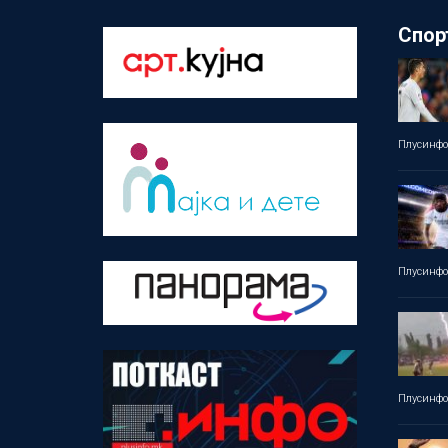
Спор
Плусинф
Плусинф
Плусинф