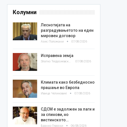
Колумни
Леснотијата на
разградувањетото на еден
мировен договор
Азис Положани
07/08/2026
Исправена земја
Златко Теодосиевски
07/08/2026
Климата како безбедносно
прашање во Европа
Ивица Челиковиќ
07/08/2026
СДСМ е задолжен за лаги и
за спинови, но
вистинското…
Бранко Героски
06/08/2026