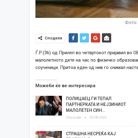
Фото:
Сподели
Ѓ.Р.(36) од Прилеп во четвртокот пријавил во 
малолетното дете на час по физичко образова
соученици. Притоа еден од нив го снимал наст
Можеби ќе ве интересира
ПОЛИЦАЕЦ ГИ ТЕПАЛ
ПАРТНЕРКАТА И НЕЈЗИНИОТ
МАЛОЛЕТЕН СИН…
Плусинфо
03/08/2026
СТРАШНА НЕСРЕЌА КАЈ