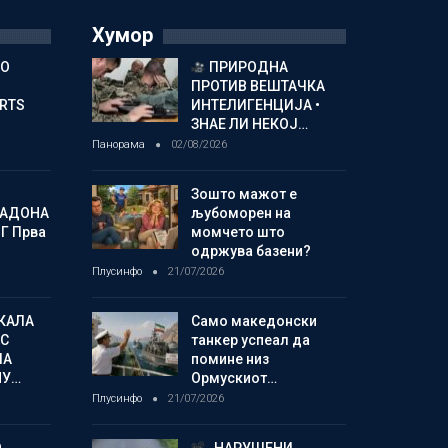
Хумор
ГО
ПРИРОДНА
ПРОТИВ ВЕШТАЧКА
ORTS
ИНТЕЛИГЕНЦИЈА •
ЗНАЕ ЛИ НЕКОЈ…
Панорама
02/08/2026
Зошто мажот е
МАДОНА
љубоморен на
Г Прва
момчето што
одржува базени?
Плусинфо
21/07/2026
КАЛА
Само македонски
С
танкер успеал да
ЛА
помине низ
МУ…
Ормускиот…
Плусинфо
21/07/2026