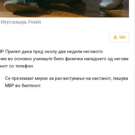
 Илустрација, Pexels
560
ОВР Прилеп дека пред околу две недели неговото
ние во основно училиште било физички нападнато од негови
анот со телефон.
Се преземаат мерки за расчистување на настанот, пишува
МВР во билтенот.