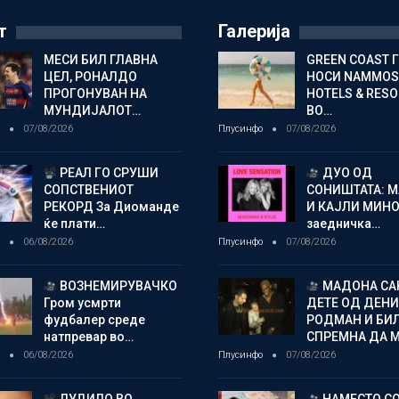
т
Галерија
МЕСИ БИЛ ГЛАВНА
GREEN COAST 
ЦЕЛ, РОНАЛДО
НОСИ NAMMOS
ПРОГОНУВАН НА
HOTELS & RES
МУНДИЈАЛОТ…
ВО…
о
07/08/2026
Плусинфо
07/08/2026
РЕАЛ ГО СРУШИ
ДУО ОД
СОПСТВЕНИОТ
СОНИШТАТА: 
РЕКОРД За Диоманде
И КАЈЛИ МИНО
ќе плати…
заедничка…
о
06/08/2026
Плусинфо
07/08/2026
ВОЗНЕМИРУВАЧКО
МАДОНА СА
Гром усмрти
ДЕТЕ ОД ДЕНИ
фудбалер среде
РОДМАН И БИ
натпревар во…
СПРЕМНА ДА 
о
06/08/2026
Плусинфо
07/08/2026