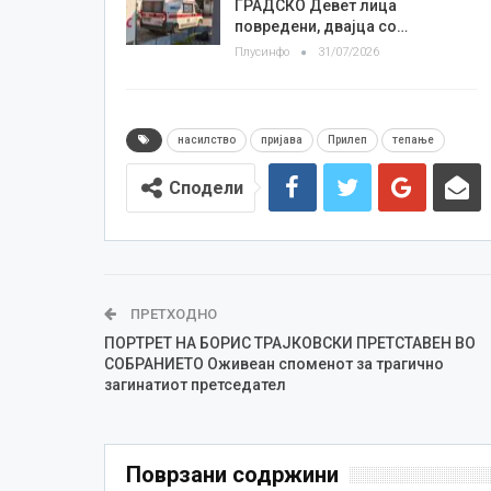
ГРАДСКО Девет лица
повредени, двајца со…
Плусинфо
31/07/2026
насилство
пријава
Прилеп
тепање
Сподели
ПРЕТХОДНО
ПОРТРЕТ НА БОРИС ТРАЈКОВСКИ ПРЕТСТАВЕН ВО
СОБРАНИЕТО Оживеан споменот за трагично
загинатиот претседател
Поврзани содржини