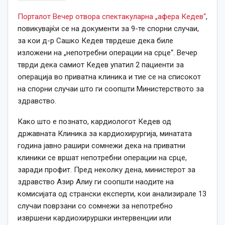
Порталот Вечер отвора спектакуларна „афера Кедев“
,
повикувајќи се на документи за 9-те спорни случаи,
за кои д-р Сашко Кедев тврдеше дека биле
изложени на „непотребни операции на срце“. Вечер
тврди дека самиот Кедев упатил 2 пациенти за
операција во приватна клиника и тие се на списокот
на спорни случаи што ги соопшти Министерството за
здравство.
Како што е познато, кардиологот Кедев од
државната Клиника за кардиохирургија, минатата
година јавно рашири сомнежи дека на приватни
клиники се вршат непотребни операции на срце,
заради профит. Пред неколку дена, министерот за
здравство Азир Алиу ги соопшти наодите на
комисијата од странски експерти, кои анализирале 13
случаи поврзани со сомнежи за непотребно
извршени кардиохируршки интервенции или