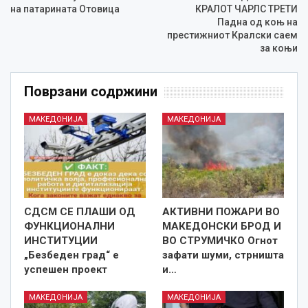
на патарината Отовица
КРАЛОТ ЧАРЛС ТРЕТИ
Падна од коњ на
престижниот Кралски саем
за коњи
Поврзани содржини
МАКЕДОНИЈА
МАКЕДОНИЈА
СДСМ СЕ ПЛАШИ ОД
АКТИВНИ ПОЖАРИ ВО
ФУНКЦИОНАЛНИ
МАКЕДОНСКИ БРОД И
ИНСТИТУЦИИ
ВО СТРУМИЧКО Огнот
„Безбеден град“ е
зафати шуми, стрништа
успешен проект
и…
МАКЕДОНИЈА
МАКЕДОНИЈА