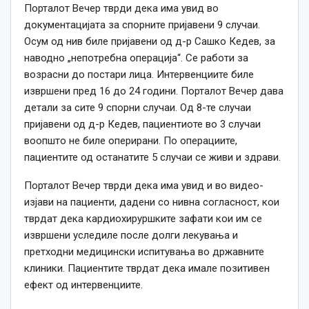
Порталот Вечер тврди дека има увид во
документацијата за спорните пријавени 9 случаи.
Осум од нив биле пријавени од д-р Сашко Кедев, за
наводно „непотребна операција“. Се работи за
возрасни до постари лица. Интервенциите биле
извршени пред 16 до 24 години. Порталот Вечер дава
детали за сите 9 спорни случаи. Од 8-те случаи
пријавени од д-р Кедев, пациентиоте во 3 случаи
воопшто не биле оперирани. По операциите,
пациентите од останатите 5 случаи се живи и здрави.
Порталот Вечер тврди дека има увид и во видео-
изјави на пациенти, дадени со нивна согласност, кои
тврдат дека кардиохируршките зафати кои им се
извршени уследиле после долги лекувања и
претходни медицински испитувања во државните
клиники. Пациентите тврдат дека имале позитивен
ефект од интервенциите.