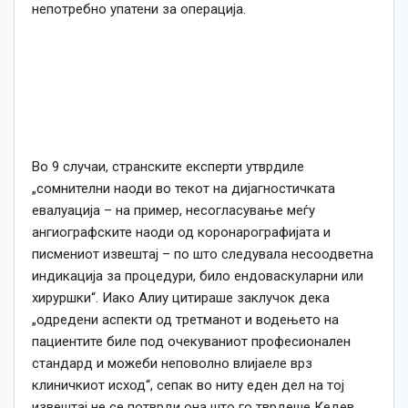
непотребно упатени за операција.
Во 9 случаи, странските експерти утврдиле
„сомнителни наоди во текот на дијагностичката
евалуација – на пример, несогласување меѓу
ангиографските наоди од коронарографијата и
писмениот извештај – по што следувала несоодветна
индикација за процедури, било ендоваскуларни или
хируршки“. Иако Алиу цитираше заклучок дека
„одредени аспекти од третманот и водењето на
пациентите биле под очекуваниот професионален
стандард и можеби неповолно влијаеле врз
клиничкиот исход“, сепак во ниту еден дел на тој
извештај не се потврди она што го тврдеше Кедев