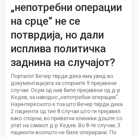
„непотребни операции
на срце“ не се
потврдија, но дали
исплива политичка
заднина на случајот?
Порталот Вечер тврди дека има увид во
документацијата за спорните 9 пријавени
случаи. Осум од нив биле пријавени од д-р
Кедев, за наводно „непотребни операции“.
Најинтересното е тоа што Вечер тврди дека
2 пациенти од тие 8 случаи што ги пријавил
како спорни, во приватни клиники дошле со
упат на самиот д-р Кедев. Во 8-те случаи, 3
пациенти воопшто не биле оперирани. По