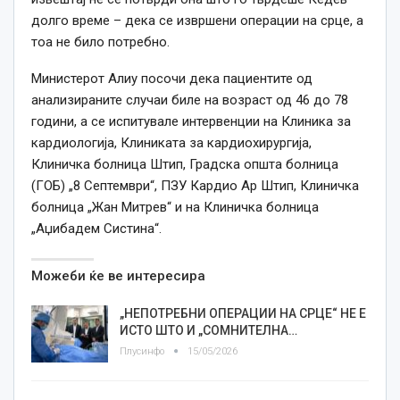
долго време – дека се извршени операции на срце, а
тоа не било потребно.
Министерот Алиу посочи дека пациентите од
анализираните случаи биле на возраст од 46 до 78
години, а се испитувале интервенции на Клиника за
кардиологија, Клиниката за кардиохирургија,
Клиничка болница Штип, Градска општа болница
(ГОБ) „8 Септември“, ПЗУ Кардио Ар Штип, Клиничка
болница „Жан Митрев“ и на Клиничка болница
„Аџибадем Систина“.
Можеби ќе ве интересира
„НЕПОТРЕБНИ ОПЕРАЦИИ НА СРЦЕ“ НЕ Е
ИСТО ШТО И „СОМНИТЕЛНА…
Плусинфо
15/05/2026