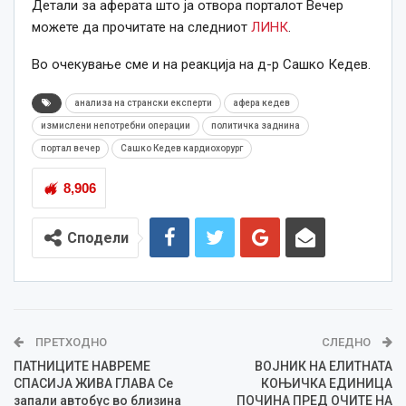
Детали за аферата што ја отвора порталот Вечер
можете да прочитате на следниот
ЛИНК
.
Во очекување сме и на реакција на д-р Сашко Кедев.
анализа на странски експерти
афера кедев
измислени непотребни операции
политичка заднина
портал вечер
Сашко Кедев кардиохорург
8,906
Сподели
ПРЕТХОДНО
СЛЕДНО
ПАТНИЦИТЕ НАВРЕМЕ
ВОЈНИК НА ЕЛИТНАТА
СПАСИЈА ЖИВА ГЛАВА Се
КОЊИЧКА ЕДИНИЦА
запали автобус во близина
ПОЧИНА ПРЕД ОЧИТЕ НА