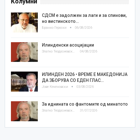
Колумни
СДСМ е задолжен за лаги и за спинови,
но вистинското…
Бранко Героски
06/08/2026
Илинденски асоцијации
Златко Теодосиевски
04/08/2026
ИЛИНДЕН 2026 • ВРЕМЕ Е МАКЕДОНИЈА
ДА ЗБОРУВА СО ЕДЕН ГЛАС…
Јове Кекеновски
03/08/2026
За иднината со фантомите од минатото
Златко Теодосиевски
31/07/2026