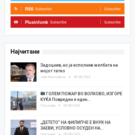
RSS
Subscribe
Subscribe
Plusinfomk
Subscribe
Subscribe
Најчитани
Задоцнив, но ја исполнив желбата на
мојот татко
Јове Кекеновски
08/08/2026
ГОЛЕМ ПОЖАР ВО ВОЛКОВО, ИЗГОРЕ
КУЌА Повреден е еден…
Плусинфо
08/08/2026
„ДЕТЕТО“ НА ФИЛИПЧЕ Е ВНУК НА
ЗАЕВИ, УСЛОВНО ОСУДЕН НА…
Плусинфо
08/08/2026