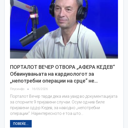
ПОРТАЛОТ ВЕЧЕР ОТВОРА „АФЕРА КЕДЕВ“
Обвинувањата на кардиологот за
„непотребни операции на срце“ не…
Плусинфо
16/05/2026
Порталот Вечер тврди дека има увид во документацијата
за спорните 9 пријавени случаи. Осум од нив биле
пријавени од д-р Кедев, за наводно „непотребни
операции“. Најинтересното е тоа што…
ПОВЕЌЕ...