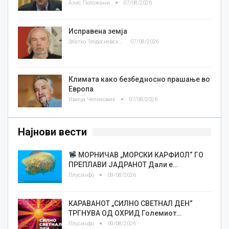
Азис Положани
07/08/2026
Исправена земја
Златко Теодосиевски
07/08/2026
Климата како безбедносно прашање во
Европа
Ивица Челиковиќ
07/08/2026
Најнови вести
МОРНИЧАВ „МОРСКИ КАРФИОЛ“ ГО
ПРЕПЛАВИ ЈАДРАНОТ Дали е…
Плусинфо
09/08/2026
КАРАВАНОТ „СИЛНО СВЕТНАЛ ДЕН“
ТРГНУВА ОД ОХРИД Големиот…
Плусинфо
09/08/2026