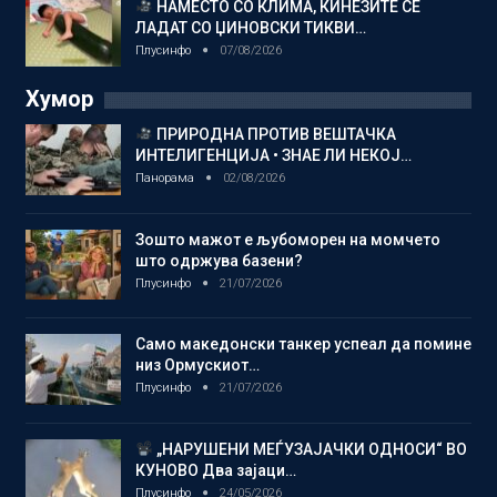
НАМЕСТО СО КЛИМА, КИНЕЗИТЕ СЕ
ЛАДАТ СО ЏИНОВСКИ ТИКВИ…
Плусинфо
07/08/2026
Хумор
ПРИРОДНА ПРОТИВ ВЕШТАЧКА
ИНТЕЛИГЕНЦИЈА • ЗНАЕ ЛИ НЕКОЈ…
Панорама
02/08/2026
Зошто мажот е љубоморен на момчето
што одржува базени?
Плусинфо
21/07/2026
Само македонски танкер успеал да помине
низ Ормускиот…
Плусинфо
21/07/2026
„НАРУШЕНИ МЕЃУЗАЈАЧКИ ОДНОСИ“ ВО
КУНОВО Два зајаци…
Плусинфо
24/05/2026