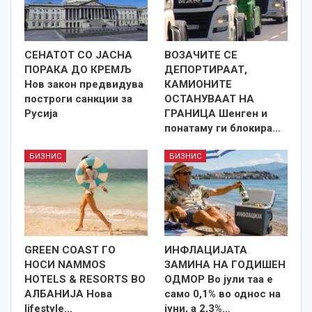
СЕНАТОТ СО ЈАСНА
ВОЗАЧИТЕ СЕ
ПОРАКА ДО КРЕМЉ
ДЕПОРТИРААТ,
Нов закон предвидува
КАМИОНИТЕ
построги санкции за
ОСТАНУВААТ НА
Русија
ГРАНИЦА Шенген и
понатаму ги блокира…
БИЗНИС
БИЗНИС
GREEN COAST ГО
ИНФЛАЦИЈАТА
НОСИ NAMMOS
ЗАМИНА НА ГОДИШЕН
HOTELS & RESORTS ВО
ОДМОР Во јули таа е
АЛБАНИЈА Нова
само 0,1% во однос на
lifestyle…
јуни, а 2,3%…