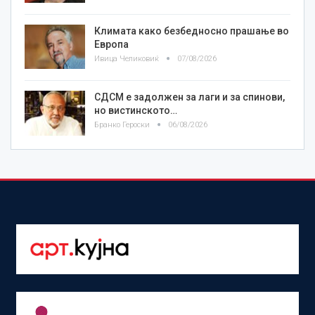
Климата како безбедносно прашање во
Европа
Ивица Челиковиќ
07/08/2026
СДСМ е задолжен за лаги и за спинови,
но вистинското…
Бранко Героски
06/08/2026