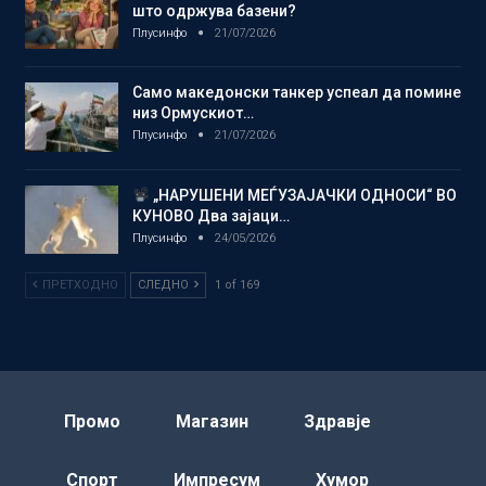
што одржува базени?
Плусинфо
21/07/2026
Само македонски танкер успеал да помине
низ Ормускиот…
Плусинфо
21/07/2026
„НАРУШЕНИ МЕЃУЗАЈАЧКИ ОДНОСИ“ ВО
КУНОВО Два зајаци…
Плусинфо
24/05/2026
ПРЕТХОДНО
СЛЕДНО
1 of 169
Промо
Магазин
Здравје
Спорт
Импресум
Хумор