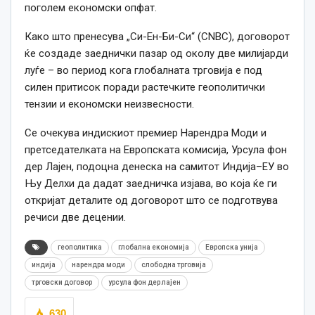
поголем економски опфат.
Како што пренесува „Си-Ен-Би-Си“ (CNBC), договорот
ќе создаде заеднички пазар од околу две милијарди
луѓе – во период кога глобалната трговија е под
силен притисок поради растечките геополитички
тензии и економски неизвесности.
Се очекува индискиот премиер Нарендра Моди и
претседателката на Европската комисија, Урсула фон
дер Лајен, подоцна денеска на самитот Индија–ЕУ во
Њу Делхи да дадат заедничка изјава, во која ќе ги
откријат деталите од договорот што се подготвува
речиси две децении.
геополитика
глобална економија
Европска унија
индија
нарендра моди
слободна трговија
трговски договор
урсула фон дер лајен
630