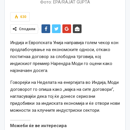
Фото: EPA/RAJAT GUPTA
630
Сподели
Индија и Европската Унија направија голем чекор кон
продлабочување на економските односи, откако
постигнаа договор за слободна трговија, кој
индискиот премиер Нарендра Моди го оцени како
најзначаен досега.
Говорејќи на Неделата на енергијата во Индија, Моди
договорот го опиша како „мајка на сите договори“,
нагласувајќи дека тој ќе донесе сериозни
придобивки за индиската економија и ќе отвори нови
можности за клучните индустриски сектори.
Можеби ќе ве интересира