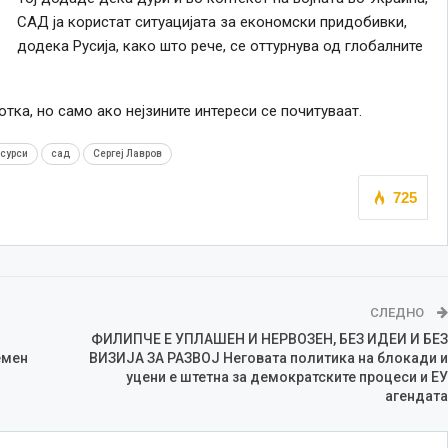
САД ја користат ситуацијата за економски придобивки,
додека Русија, како што рече, се оттурнува од глобалните
тка, но само ако нејзините интереси се почитуваат.
сурси
сад
Сергеј Лавров
725
СЛЕДНО
ФИЛИПЧЕ Е УПЛАШЕН И НЕРВОЗЕН, БЕЗ ИДЕИ И БЕЗ
емен
ВИЗИЈА ЗА РАЗВОЈ Неговата политика на блокади и
уцени е штетна за демократските процеси и ЕУ
агендата