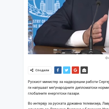
Фо
Сподели
Рускиот министер за надворешни работи Серге
ги напушаат меѓународните дипломатски норми
глобалните енергетски пазари.
Во интервју за руската државна телевизија, Ла