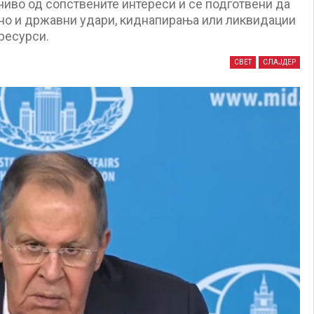
иво од сопствените интереси и се подготвени да
елно и државни удари, киднапирања или ликвидации
ресурси.
СВЕТ
СЛАЈДЕР