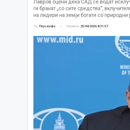
Лавров оцени дека САД се водат исклуч
ги бранат „со сите средства“, вклучит
на лидери на земји богати со природни 
Објавено
25/04/2026 8:31:57
Од
Плусинфо