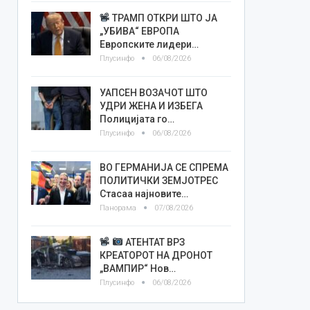
ТРАМП ОТКРИ ШТО ЈА
„УБИВА“ ЕВРОПА
Европските лидери…
Плусинфо
06/08/2026
УАПСЕН ВОЗАЧОТ ШТО
УДРИ ЖЕНА И ИЗБЕГА
Полицијата го…
Плусинфо
06/08/2026
ВО ГЕРМАНИЈА СЕ СПРЕМА
ПОЛИТИЧКИ ЗЕМЈОТРЕС
Стасаа најновите…
Панорама
07/08/2026
АТЕНТАТ ВРЗ
КРЕАТОРОТ НА ДРОНОТ
„ВАМПИР“ Нов…
Плусинфо
06/08/2026