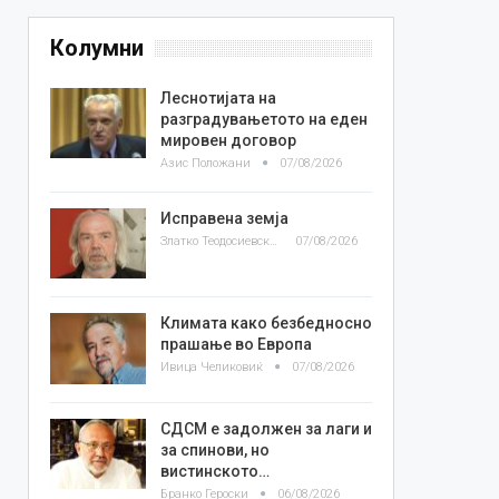
Колумни
Леснотијата на
разградувањетото на еден
мировен договор
Азис Положани
07/08/2026
Исправена земја
Златко Теодосиевски
07/08/2026
Климата како безбедносно
прашање во Европа
Ивица Челиковиќ
07/08/2026
СДСМ е задолжен за лаги и
за спинови, но
вистинското…
Бранко Героски
06/08/2026