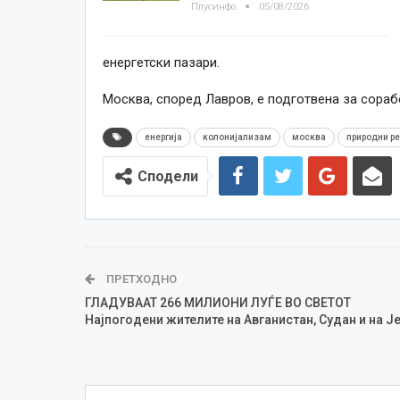
Плусинфо
05/08/2026
енергетски пазари.
Москва, според Лавров, е подготвена за сорабо
енергија
колонијализам
москва
природни ре
Сподели
ПРЕТХОДНО
ГЛАДУВААТ 266 МИЛИОНИ ЛУЃЕ ВО СВЕТОТ
Најпогодени жителите на Авганистан, Судан и на Ј