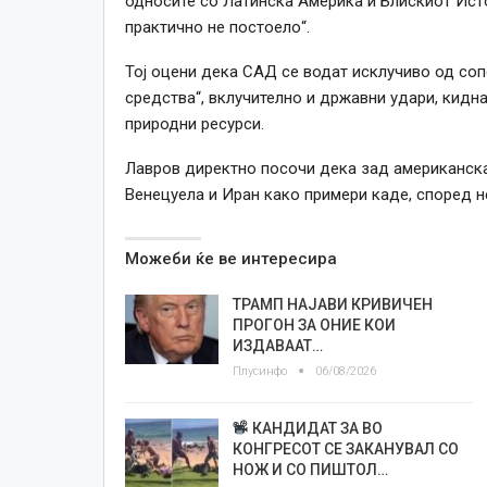
односите со Латинска Америка и Блискиот Исто
практично не постоело“.
Тој оцени дека САД се водат исклучиво од сопс
средства“, вклучително и државни удари, кидн
природни ресурси.
Лавров директно посочи дека зад американскат
Венецуела и Иран како примери каде, според не
Можеби ќе ве интересира
ТРАМП НАЈАВИ КРИВИЧЕН
ПРОГОН ЗА ОНИЕ КОИ
ИЗДАВААТ…
Плусинфо
06/08/2026
КАНДИДАТ ЗА ВО
КОНГРЕСОТ СЕ ЗАКАНУВАЛ СО
НОЖ И СО ПИШТОЛ…