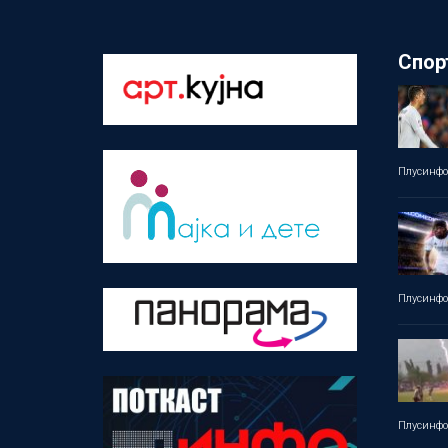
Спор
Плусинф
Плусинф
Плусинф