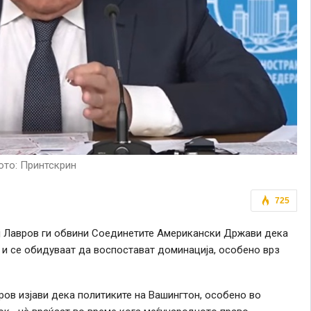
то: Принтскрин
725
ј Лавров ги обвини Соединетите Американски Држави дека
 и се обидуваат да воспостават доминација, особено врз
вров изјави дека политиките на Вашингтон, особено во