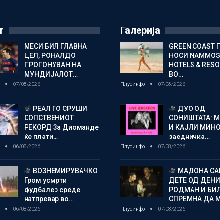
т
Галерија
МЕСИ БИЛ ГЛАВНА
GREEN COAST 
ЦЕЛ, РОНАЛДО
НОСИ NAMMOS
ПРОГОНУВАН НА
HOTELS & RES
МУНДИЈАЛОТ…
ВО…
о
07/08/2026
Плусинфо
07/08/2026
РЕАЛ ГО СРУШИ
ДУО ОД
СОПСТВЕНИОТ
СОНИШТАТА: 
РЕКОРД За Диоманде
И КАЈЛИ МИНО
ќе плати…
заедничка…
о
06/08/2026
Плусинфо
07/08/2026
ВОЗНЕМИРУВАЧКО
МАДОНА СА
Гром усмрти
ДЕТЕ ОД ДЕНИ
фудбалер среде
РОДМАН И БИ
натпревар во…
СПРЕМНА ДА 
о
06/08/2026
Плусинфо
07/08/2026