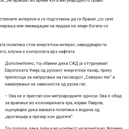
к, „нè враќаат во време кога меѓународното право
твените интереси и се подготвени да ги бранат „со сите
апирања или ликвидации на лидери на земји богати со
а политика стои енергетски интерес, наведувајќи ги
го, клучна е контролата врз нафтата.
Дополнително, тој обвини дека САД ја оттурнуваат
Европската
У
нија од рускиот енергетски пазар, преку
притисоци за напуштање на гасоводот „Северен тек“ и
намалување на зависноста од руски гас.
– Ова не е пристап кон меѓународните односи. Ова е обид
за враќање во колонијалната ера, изјави Лавров,
оценувајќи дека ваквата политика е водена од
„ароганција и презир кон другите“.
Тој додаде дека дури и во контекст на војната во Украина,