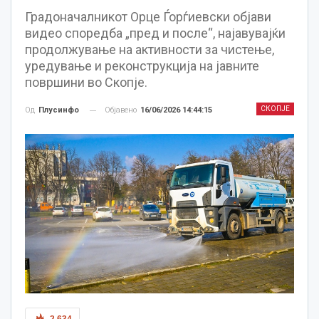
Градоначалникот Орце Ѓорѓиевски објави
видео споредба „пред и после“, најавувајќи
продолжување на активности за чистење,
уредување и реконструкција на јавните
површини во Скопје.
СКОПЈЕ
Објавено
16/06/2026 14:44:15
Од
Плусинфо
2,634