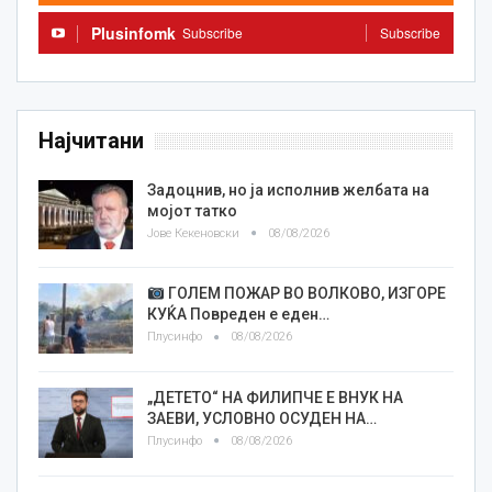
Plusinfomk
Subscribe
Subscribe
Најчитани
Задоцнив, но ја исполнив желбата на
мојот татко
Јове Кекеновски
08/08/2026
ГОЛЕМ ПОЖАР ВО ВОЛКОВО, ИЗГОРЕ
КУЌА Повреден е еден…
Плусинфо
08/08/2026
„ДЕТЕТО“ НА ФИЛИПЧЕ Е ВНУК НА
ЗАЕВИ, УСЛОВНО ОСУДЕН НА…
Плусинфо
08/08/2026