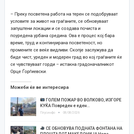
– Преку посветена работа на терен се подобруваат
условите за живот на граѓаните, се обновуваат
запуштени локации и се создава почиста и
поуредена урбана средина. Ова е процес кој бара
време, труд и континуирана посветеност, но
промените се веќе видливи. Скопје заслужува да
биде чист, уреден и модерен град во кој граѓаните ќе
се чувствуваат горди – истакна градоначалникот
Орце Ѓорѓиевски.
Можеби ќе ве интересира
ГОЛЕМ ПОЖАР ВО ВОЛКОВО, ИЗГОРЕ
КУЌА Повреден е еден…
Плусинфо
08/08/2026
СЕ ОБНОВУВА ПОДНАТА ФОНТАНА НА
ПЛОШТАДОТ МАКЕДОНИЈА Нова…