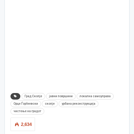
Град Скопје
јавни површини
локална самоуправа
Орце Ѓорѓиевски
скопје
урбана реконструкција
чистење на градот
2,634