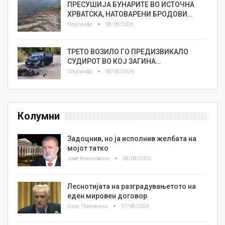
ПРЕСУШИЈА БУНАРИТЕ ВО ИСТОЧНА
ХРВАТСКА, НАТОВАРЕНИ БРОДОВИ…
Плусинфо
08/08/2026
ТРЕТО ВОЗИЛО ГО ПРЕДИЗВИКАЛО
СУДИРОТ ВО КОЈ ЗАГИНА…
Плусинфо
08/08/2026
Колумни
Задоцнив, но ја исполнив желбата на
мојот татко
Јове Кекеновски
08/08/2026
Леснотијата на разградувањетото на
еден мировен договор
Азис Положани
07/08/2026