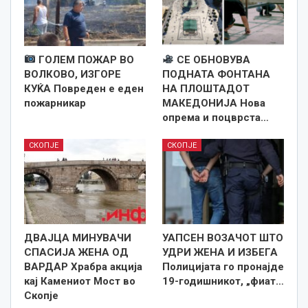
ГОЛЕМ ПОЖАР ВО
СЕ ОБНОВУВА
ВОЛКОВО, ИЗГОРЕ
ПОДНАТА ФОНТАНА
КУЌА Повреден е еден
НА ПЛОШТАДОТ
пожарникар
МАКЕДОНИЈА Нова
опрема и поцврста…
СКОПЈЕ
СКОПЈЕ
ДВАЈЦА МИНУВАЧИ
УАПСЕН ВОЗАЧОТ ШТО
СПАСИЈА ЖЕНА ОД
УДРИ ЖЕНА И ИЗБЕГА
ВАРДАР Храбра акција
Полицијата го пронајде
кај Камениот Мост во
19-годишникот, „фиат…
Скопје