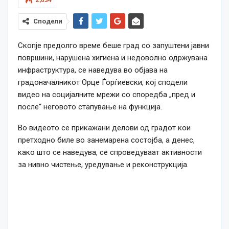
Сподели
Скопје предолго време беше град со запуштени јавни
површини, нарушена хигиена и недоволно одржувана
инфраструктура, се наведува во објава на
градоначалникот Орце Ѓорѓиевски, кој сподели
видео на социјалните мрежи со споредба „пред и
после“ неговото стапување на функција.
Во видеото се прикажани делови од градот кои
претходно биле во занемарена состојба, а денес,
како што се наведува, се спроведуваат активности
за нивно чистење, уредување и реконструкција.