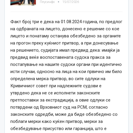
Плусинфо
15/07/2026
Факт број три е дека на 01.08.2024 година, по предлог
на одбраната на лицето, донесено е решение со кое
лицето и понатаму останува обезбедено за органите
на прогон преку куќниот притвор, а при донесување
на решението, судијата имал предвид дека: имајќи ја
предвид веќе воспоставената судска пракса за
постапување на нашите судски органи при идентично
исти случаи, односно на лица на кои првично им било
определена мерка притвор, во сите одлуки на
Кривичниот совет при надлежните судови е
утврдено дека не се исполнети законските
претпоставки за екстрадиција, а овие одлуки се
потврдени од Врховниот суд на РСМ, согласно
законските одредби, може да биде обезбедено со
поблаги мерки како куќен притвор, мерки за
обезбедување присуство или гаранција, што е