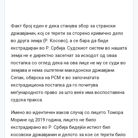
Факт број еден е дека станува збор за странски
државјанин, кој се терети за сторено кривично дело
во друга земја (Р. Косово), а се бара да биде
екстрадиран во Р. Србија. Судскиот систем во нашата
земја не е директно засегнат за исходот од оваа
постапка со оглед дека на ова лице не му се суди во
земјава и нема оштетени македонски државјани.
Сепак, обврска на РСМ е во започнатата
екстрадициона постапка да го почитува
меѓународното право за што веќе има воспоставена
судска пракса.
Имено во идентичен ваков случај со лицето Томора
Морине од 2019 година, лицето не било
екстрадирано во Р. Србија бидејќи истиот бил
косовски државјанин и делото за кое се терети било