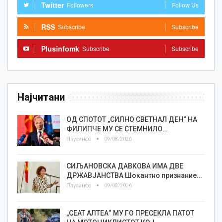
Twitter
Followers
Follow Us
RSS
Subscribe
Subscribe
Plusinfomk
Subscribe
Subscribe
Најчитани
ОД СПОТОТ „СИЛНО СВЕТНАЛ ДЕН“ НА
ФИЛИПЧЕ МУ СЕ СТЕМНИЛО…
Плусинфо
09/08/2026
СИЉАНОВСКА ДАВКОВА ИМА ДВЕ
ДРЖАВЈАНСТВА Шокантно признание…
Плусинфо
09/08/2026
„СЕАТ АЛТЕА“ МУ ГО ПРЕСЕКЛА ПАТОТ