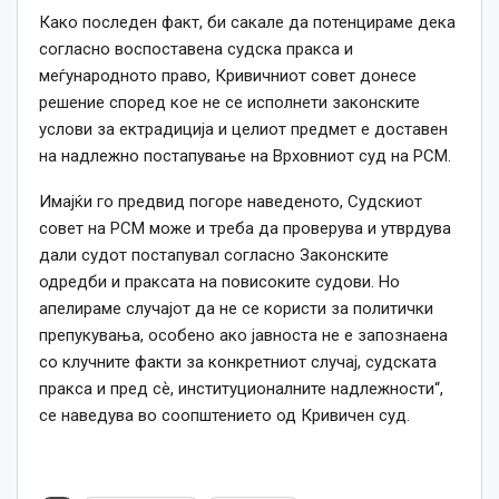
Како последен факт, би сакале да потенцираме дека
согласно воспоставена судска пракса и
меѓународното право, Кривичниот совет донесе
решение според кое не се исполнети законските
услови за ектрадиција и целиот предмет е доставен
на надлежно постапување на Врховниот суд на РСМ.
Имајќи го предвид погоре наведеното, Судскиот
совет на РСМ може и треба да проверува и утврдува
дали судот постапувал согласно Законските
одредби и праксата на повисоките судови. Но
апелираме случајот да не се користи за политички
препукувања, особено ако јавноста не е запознаена
со клучните факти за конкретниот случај, судската
пракса и пред сѐ, институционалните надлежности“,
се наведува во соопштението од Кривичен суд.