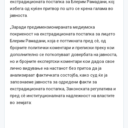
екстрадиционата постапка за Блерим Рамадани, кој
избега од куќен притвор по што се крена галама во
јавноста.
„Заради предимензионираната медиумска
покриеност на екстрадиционата постапка за лицето
Блерим Рамадани, која е поттикната пред сѐ, од
бројните политички коментари и преписки преку кои
дополнително се поткопуваат довербата на јавноста,
но и бројните експертски коментари кои дадоа свое
лично видување на настанот без притоа да ја
анализираат фактичката состојба, како суд ќе ја
запознаеме јавноста за одредени факти за
екстрадиционата постапка, Законската регулатива и
пред сѐ институционалната надлежност на властите
во земјата: