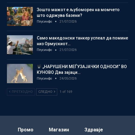
Зошто мажот е љубоморен на момчето
што одржува базени?
Плусинфо
21/07/2026
Само македонски танкер успеал да помине
низ Ормускиот…
Плусинфо
21/07/2026
„НАРУШЕНИ МЕЃУЗАЈАЧКИ ОДНОСИ“ ВО
КУНОВО Два зајаци…
Плусинфо
24/05/2026
ПРЕТХОДНО
СЛЕДНО
1 of 169
Промо
Магазин
Здравје