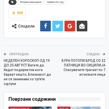
блерим рамадани
кривичен суд
508
Сподели
ПРЕТХОДНО
СЛЕДНО
НЕДЕЛЕН ХОРОСКОП ОД 19
БУРА ПОТОПИ БРОД СО 22
ДО 25 АВГУСТ Вагите да
ПАТНИЦИ ВО СИЦИЛИЈА
бидат подиректни кога
Спасувачите трагаат по 7
бараат нешто, Близнакот да
исчезнати лица
не се занимава со туѓите
одлуки
Поврзани содржини
МАКЕДОНИЈА
ИЗБОР