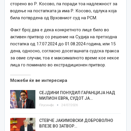
сторено во Р. Косово, па поради тоа надлежност за
водење на постапката ја има Р. Косово, одлука која
била потврдена од Врховниот суд на РСМ.
Факт број два е дека конкретното лице било во
активен притвор со решение на Судија на претходна
постапка од 17.07.2024 до 01.08.2024 година, или 15
дена, односно, согласно досегашната судска пракса
за овие случаи, тоа е максималното време кое некое
лица го поминало во екстрадиционен притвор.
Можеби ќе ве интересира
СЕЈДИНИ ПОНУДИЛ ГАРАНЦИЈА НАД
МИЛИОН ЕВРА, СУДОТ ЈА…
Плусинфо
24/07/2026
СТЕВЧЕ ЈАКИМОВСКИ ДОБРОВОЛНО
ВЛЕЗЕ ВО ЗАТВОР…