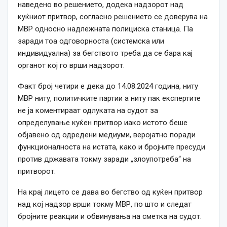
наведено во решението, додека надзорот над
куќниот притвор, согласно решението се доверува на
МВР односно надлежната полициска станица. Па
заради тоа одговорноста (системска или
индивидуална) за бегството треба да се бара кај
органот кој го врши надзорот.
Факт број четири е дека до 14.08.2024 година, ниту
МВР ниту, политичките партии а ниту пак експертите
не ја коментираат одлуката на судот за
определување куќен притвор иако истото беше
објавено од одредени медиуми, веројатно поради
функционалноста на истата, како и бројните пресуди
против државата токму заради „злоупотреба“ на
притворот.
На крај лицето се дава во бегство од куќен притвор
над кој надзор врши токму МВР, по што и следат
бројните реакции и обвинувања на сметка на судот.