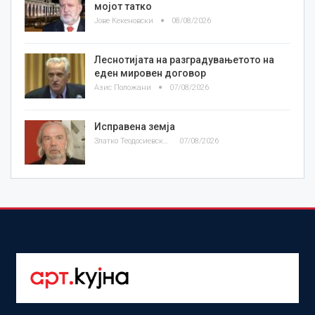
мојот татко
Јове Кекеновски
08/08/2026
Леснотијата на разградувањетото на
еден мировен договор
Азис Положани
07/08/2026
Исправена земја
Златко Теодосиевски
07/08/2026