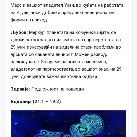
Марс и вашиот владетел Уран, во куќата на работата,
на 4 јули, носи добивки преку неконвенционални
форми на приход.
Љубов:
Меркур, планетата на комуникацијата, се
движи ретроградно низ куќата на партнерствата на
29 јуни, изнесувајќи на виделина стари проблеми во
врската со саканата личност. Можен развод,
раскинување. За време на полната месечина,
владетелот на партнерствата, во вашиот знак, на 29
јуни, донесувате важна емотивна одлука.
Здравје:
Подложност на повреди.
Водолија (21.1 – 19.2)