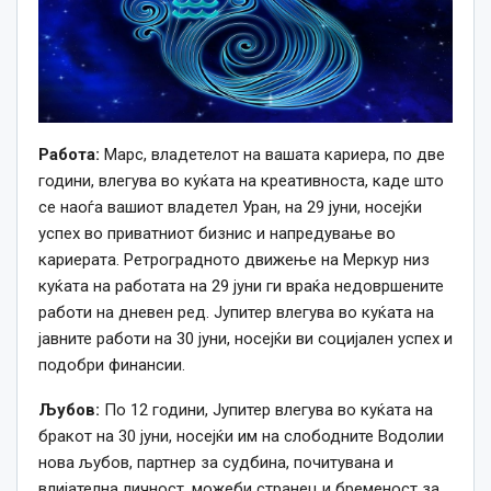
Работа:
Марс, владетелот на вашата кариера, по две
години, влегува во куќата на креативноста, каде што
се наоѓа вашиот владетел Уран, на 29 јуни, носејќи
успех во приватниот бизнис и напредување во
кариерата. Ретроградното движење на Меркур низ
куќата на работата на 29 јуни ги враќа недовршените
работи на дневен ред. Јупитер влегува во куќата на
јавните работи на 30 јуни, носејќи ви социјален успех и
подобри финансии.
Љубов:
По 12 години, Јупитер влегува во куќата на
бракот на 30 јуни, носејќи им на слободните Водолии
нова љубов, партнер за судбина, почитувана и
влијателна личност, можеби странец и бременост за