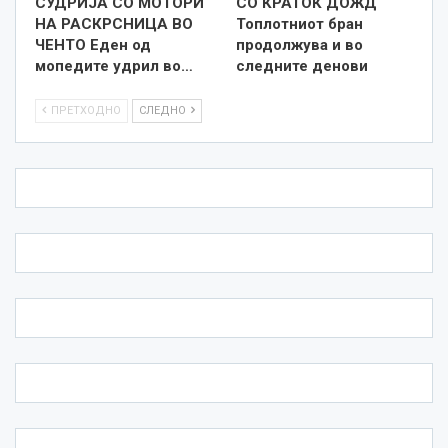
СУДРИЈА СО МОТОРИ
СО КРАТОК ДОЖД
НА РАСКРСНИЦА ВО
Топлотниот бран
ЧЕНТО Еден од
продолжува и во
мопедите удрил во…
следните денови
ПРЕТХОДНО
СЛЕДНО