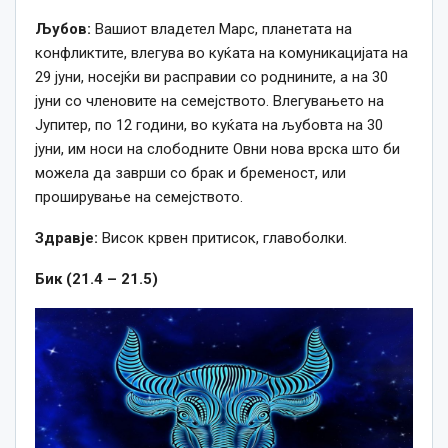
Љубов:
Вашиот владетел Марс, планетата на
конфликтите, влегува во куќата на комуникацијата на
29 јуни, носејќи ви расправии со роднините, а на 30
јуни со членовите на семејството. Влегувањето на
Јупитер, по 12 години, во куќата на љубовта на 30
јуни, им носи на слободните Овни нова врска што би
можела да заврши со брак и бременост, или
проширување на семејството.
Здравје:
Висок крвен притисок, главоболки.
Бик (21.4 – 21.5)