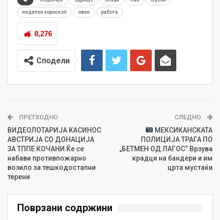
неделен хороскоп
овен
работа
8,276
Сподели
ПРЕТХОДНО
СЛЕДНО
ВИДЕОЛОТАРИЈА КАСИНОС
МЕКСИКАНСКАТА
АВСТРИЈА СО ДОНАЦИЈА
ПОЛИЦИЈА ТРАГА ПО
ЗА ТППЕ КОЧАНИ Ќе се
„БЕТМЕН ОД ЛАГОС“ Врзува
набави противпожарно
крадци на бандери и им
возило за тешкодостапни
црта мустаќи
терени
Поврзани содржини