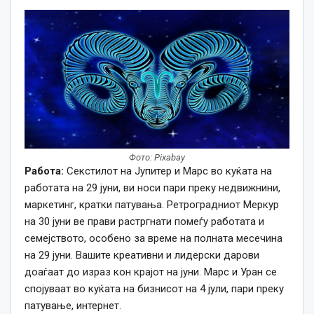
Фото: Pixabay
Работа:
Секстилот на Јупитер и Марс во куќата на
работата на 29 јуни, ви носи пари преку недвижнини,
маркетинг, кратки патувања. Ретроградниот Меркур
на 30 јуни ве прави растргнати помеѓу работата и
семејството, особено за време на полната месечина
на 29 јуни. Вашите креативни и лидерски дарови
доаѓаат до израз кон крајот на јуни. Марс и Уран се
спојуваат во куќата на бизнисот на 4 јули, пари преку
патување, интернет.