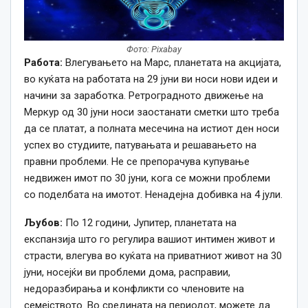
Фото: Pixabay
Работа:
Влегувањето на Марс, планетата на акцијата,
во куќата на работата на 29 јуни ви носи нови идеи и
начини за заработка. Ретроградното движење на
Меркур од 30 јуни носи заостанати сметки што треба
да се платат, а полната месечина на истиот ден носи
успех во студиите, патувањата и решавањето на
правни проблеми. Не се препорачува купување
недвижен имот по 30 јуни, кога се можни проблеми
со поделбата на имотот. Ненадејна добивка на 4 јули.
Љубов:
По 12 години, Јупитер, планетата на
експанзија што го регулира вашиот интимен живот и
страсти, влегува во куќата на приватниот живот на 30
јуни, носејќи ви проблеми дома, расправии,
недоразбирања и конфликти со членовите на
семејството. Во средината на периодот, можете да