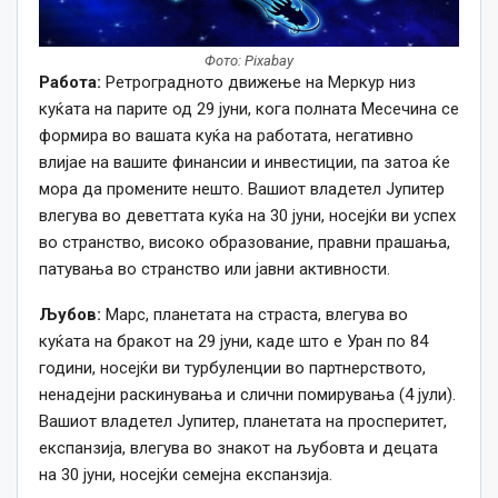
Фото: Pixabay
Работа:
Ретроградното движење на Меркур низ
куќата на парите од 29 јуни, кога полната Месечина се
формира во вашата куќа на работата, негативно
влијае на вашите финансии и инвестиции, па затоа ќе
мора да промените нешто. Вашиот владетел Јупитер
влегува во деветтата куќа на 30 јуни, носејќи ви успех
во странство, високо образование, правни прашања,
патувања во странство или јавни активности.
Љубов:
Марс, планетата на страста, влегува во
куќата на бракот на 29 јуни, каде што е Уран по 84
години, носејќи ви турбуленции во партнерството,
ненадејни раскинувања и слични помирувања (4 јули).
Вашиот владетел Јупитер, планетата на просперитет,
експанзија, влегува во знакот на љубовта и децата
на 30 јуни, носејќи семејна експанзија.