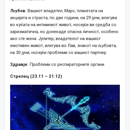
Љубов:
Вашиот владетел, Марс, планетата на
акцијата и страста, по две години, на 29 јуни, влегува
во куќата на интимниот живот, носејќи ви средба со
харизматична, но донекаде опасна личност, особено
ако сте жена. Јупитер, владетелот на вашиот
емотивен живот, влегува во Лав, знакот на љубовта,
на 30 јуни, носејќи проблеми со вашиот партнер.
Здравје:
Проблеми со респираторните органи.
Стрелец (23.11 – 21.12)