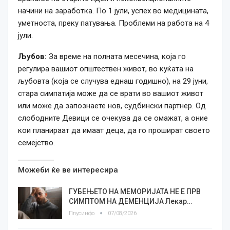
начини на заработка. По 1 јули, успех во медицината,
уметноста, преку патувања. Проблеми на работа на 4
јули.
Љубов:
За време на полната месечина, која го
регулира вашиот општествен живот, во куќата на
љубовта (која се случува еднаш годишно), на 29 јуни,
стара симпатија може да се врати во вашиот живот
или може да запознаете нов, судбински партнер. Од
слободните Девици се очекува да се омажат, а оние
кои планираат да имаат деца, да го прошират своето
семејство.
Можеби ќе ве интересира
ГУБЕЊЕТО НА МЕМОРИЈАТА НЕ Е ПРВ
СИМПТОМ НА ДЕМЕНЦИЈА Лекар…
Плусинфо
07/08/2026