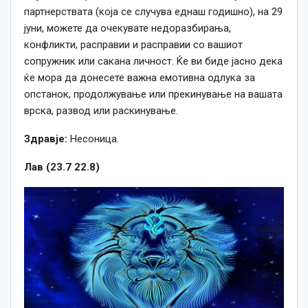
партнерствата (која се случува еднаш годишно), на 29
јуни, можете да очекувате недоразбирања,
конфликти, расправии и расправии со вашиот
сопружник или сакана личност. Ќе ви биде јасно дека
ќе мора да донесете важна емотивна одлука за
опстанок, продолжување или прекинување на вашата
врска, развод или раскинување.
Здравје:
Несоница.
Лав (23.7 22.8)