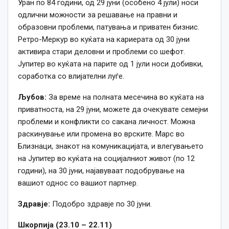
Уран по 84 години, од 29 јуни (особено 4 јули) носи
одлични можности за решавање на правни и
образовни проблеми, патувања и приватен бизнис.
Ретро-Меркур во куќата на кариерата од 30 јуни
активира стари деловни и проблеми со шефот.
Јупитер во куќата на парите од 1 јули носи добивки,
соработка со влијателни луѓе.
Љубов:
За време на полната месечина во куќата на
приватноста, на 29 јуни, можете да очекувате семејни
проблеми и конфликти со сакана личност. Можна
раскинување или промена во врските. Марс во
Близнаци, знакот на комуникацијата, и влегувањето
на Јупитер во куќата на социјалниот живот (по 12
години), на 30 јуни, најавуваат подобрување на
вашиот однос со вашиот партнер.
Здравје:
Подобро здравје по 30 јуни.
Шкорпија (23.10 – 22.11)