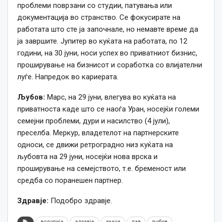
проблеми поврзани со студии, патувања или
документација во странство. Се фокусирате на
работата што сте ја започнале, но немавте време да
ја завршите. Јупитер во куќата на работата, по 12
години, на 30 јуни, носи успех во приватниот бизнис,
проширување на бизнисот и соработка со влијателни
луѓе. Напредок во кариерата.
Љубов:
Марс, на 29 јуни, влегува во куќата на
приватноста каде што се наоѓа Уран, носејќи големи
семејни проблеми, дури и насилство (4 јули),
преселба. Меркур, владетелот на партнерските
односи, се движи ретроградно низ куќата на
љубовта на 29 јуни, носејќи нова врска и
проширување на семејството, т.е. бременост или
средба со поранешен партнер.
Здравје:
Подобро здравје.
водолија
здравје
знаци
лав
љубов