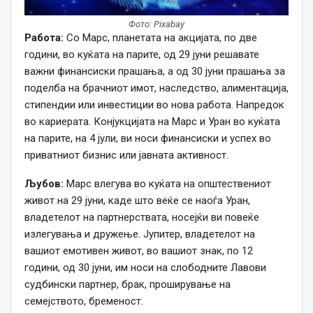
Фото: Pixabay
Работа:
Со Марс, планетата на акцијата, по две
години, во куќата на парите, од 29 јуни решавате
важни финансиски прашања, а од 30 јуни прашања за
поделба на брачниот имот, наследство, алиментација,
стипендии или инвестиции во нова работа. Напредок
во кариерата. Конјукцијата на Марс и Уран во куќата
на парите, на 4 јули, ви носи финансиски и успех во
приватниот бизнис или јавната активност.
Љубов:
Марс влегува во куќата на општествениот
живот на 29 јуни, каде што веќе се наоѓа Уран,
владетелот на партнерствата, носејќи ви повеќе
излегувања и дружење. Јупитер, владетелот на
вашиот емотивен живот, во вашиот знак, по 12
години, од 30 јуни, им носи на слободните Лавови
судбински партнер, брак, проширување на
семејството, бременост.