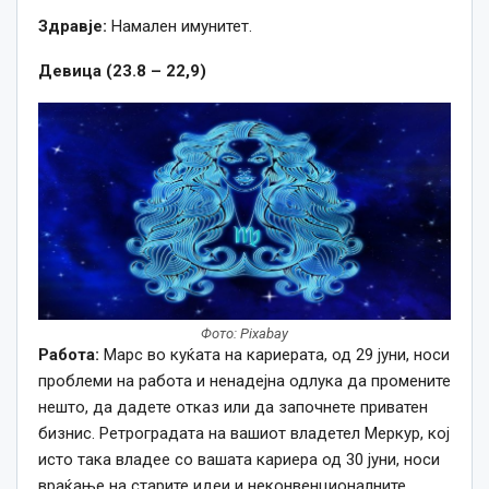
Здравје:
Намален имунитет.
Девица (23.8 – 22,9)
Фото: Pixabay
Работа:
Марс во куќата на кариерата, од 29 јуни, носи
проблеми на работа и ненадејна одлука да промените
нешто, да дадете отказ или да започнете приватен
бизнис. Ретроградата на вашиот владетел Меркур, кој
исто така владее со вашата кариера од 30 јуни, носи
враќање на старите идеи и неконвенционалните