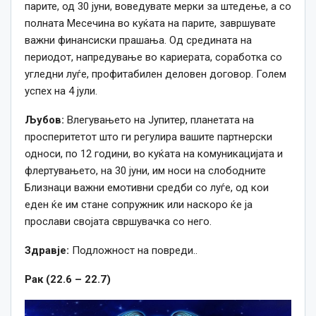
парите, од 30 јуни, воведувате мерки за штедење, а со
полната Месечина во куќата на парите, завршувате
важни финансиски прашања. Од средината на
периодот, напредување во кариерата, соработка со
угледни луѓе, профитабилен деловен договор. Голем
успех на 4 јули.
Љубов:
Влегувањето на Јупитер, планетата на
просперитетот што ги регулира вашите партнерски
односи, по 12 години, во куќата на комуникацијата и
флертувањето, на 30 јуни, им носи на слободните
Близнаци важни емотивни средби со луѓе, од кои
еден ќе им стане сопружник или наскоро ќе ја
прослави својата свршувачка со него.
Здравје:
Подложност на повреди..
Рак (22.6 – 22.7)