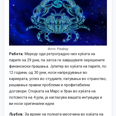
Фото: Pixabay
Работа:
Меркур оди ретроградно низ куќата на
парите на 29 јуни, па затоа ги завршувате нерешените
финансиски прашања. Јупитер во куќата на парите, по
12 години, од 30 јуни, носи напредување во
кариерата, успех во студиите, патувања во странство,
решавање правни проблеми и профитабилни
договори. Спојката на Марс и Уран во куќата на
потсвеста на 4 јули, ја нагласува вашата интуиција и
ви носи оригинални идеи.
Љубов:
За време на полната месечина во куќата на