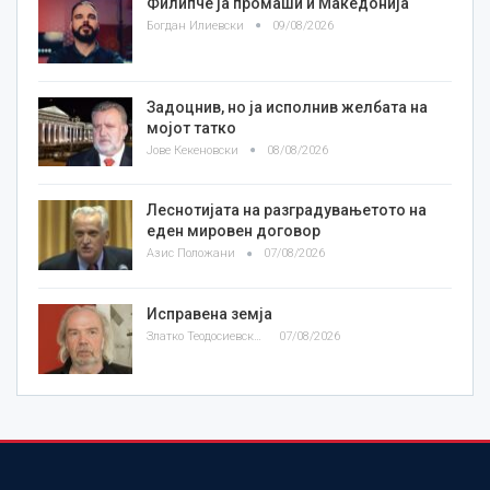
Филипче ја промаши и Македонија
Богдан Илиевски
09/08/2026
Задоцнив, но ја исполнив желбата на
мојот татко
Јове Кекеновски
08/08/2026
Леснотијата на разградувањетото на
еден мировен договор
Азис Положани
07/08/2026
Исправена земја
Златко Теодосиевски
07/08/2026