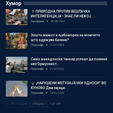
Хумор
ПРИРОДНА ПРОТИВ ВЕШТАЧКА
ИНТЕЛИГЕНЦИЈА • ЗНАЕ ЛИ НЕКОЈ…
Панорама
02/08/2026
Зошто мажот е љубоморен на момчето
што одржува базени?
Плусинфо
21/07/2026
Само македонски танкер успеал да помине
низ Ормускиот…
Плусинфо
21/07/2026
„НАРУШЕНИ МЕЃУЗАЈАЧКИ ОДНОСИ“ ВО
КУНОВО Два зајаци…
Плусинфо
24/05/2026
ПРЕТХОДНО
СЛЕДНО
1 of 169