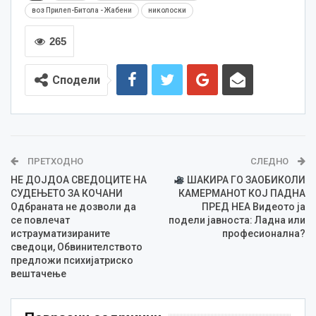
воз Прилеп-Битола - Жабени
николоски
265
Сподели
ПРЕТХОДНО
СЛЕДНО
НЕ ДОЈДОА СВЕДОЦИТЕ НА
ШАКИРА ГО ЗАОБИКОЛИ
СУДЕЊЕТО ЗА КОЧАНИ
КАМЕРМАНОТ КОЈ ПАДНА
Одбраната не дозволи да
ПРЕД НЕА Видеото ја
се повлечат
подели јавноста: Ладна или
истрауматизираните
професионална?
сведоци, Обвинителството
предложи психијатриско
вештачење