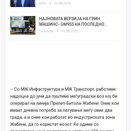
МИА
01/08/2026
НАЈНОВАТА ВЕРЗИЈА НА ГРИН
МАШИНС- GM955 НА ПОСЛЕДНО…
Плусинфо
01/08/2026
– Со МЖ Инфаструктура и МЖ Транспорт, работиме
најдоцна до јуни да пуштиме меѓуградски воз кој би
оперирал на линија Прилеп-Битола-Жабени. Оние кои
имаат дневна потреба за патување меѓу овие два
града, а и оние кои работат во индустриската зона
Жабени, да го користат возот. Ќе одиме со