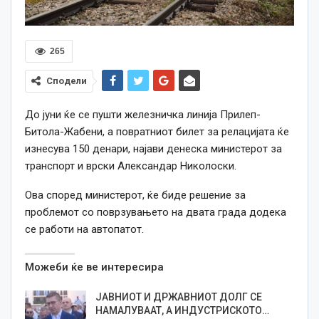
265
Сподели
До јуни ќе се пушти железничка линија Прилеп-
Битола-Жабени, а повратниот билет за релацијата ќе
изнесува 150 денари, најави денеска министерот за
транспорт и врски Александар Николоски.
Ова според министерот, ќе биде решение за
проблемот со поврзувањето на двата града додека
се работи на автопатот.
Можеби ќе ве интересира
ЈАВНИОТ И ДРЖАВНИОТ ДОЛГ СЕ
НАМАЛУВААТ, А ИНДУСТРИСКОТО…