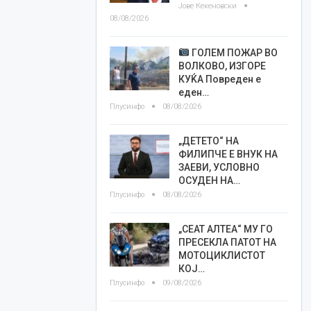
Јове Кекеновски
08/08/2026
ГОЛЕМ ПОЖАР ВО
ВОЛКОВО, ИЗГОРЕ
КУЌА Повреден е
еден…
Плусинфо
08/08/2026
„ДЕТЕТО“ НА
ФИЛИПЧЕ Е ВНУК НА
ЗАЕВИ, УСЛОВНО
ОСУДЕН НА…
Плусинфо
08/08/2026
„СЕАТ АЛТЕА“ МУ ГО
ПРЕСЕКЛА ПАТОТ НА
МОТОЦИКЛИСТОТ
КОЈ…
Плусинфо
09/08/2026