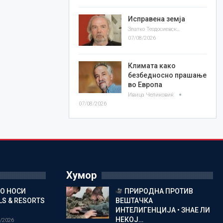
Исправена земја
Златко Теодосиевски
07/08/2026
Климата како
безбедносно прашање
во Европа
Ивица Челиковиќ
07/08/2026
Хумор
ГО НОСИ
ПРИРОДНА ПРОТИВ
S & RESORTS
ВЕШТАЧКА
ИНТЕЛИГЕНЦИЈА • ЗНАЕ ЛИ
НЕКОЈ…
/2026