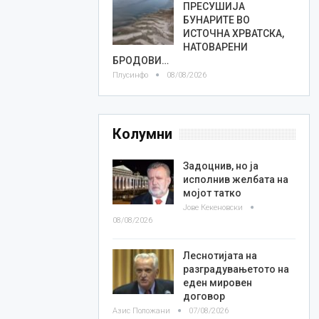
ПРЕСУШИЈА
БУНАРИТЕ ВО
ИСТОЧНА ХРВАТСКА,
НАТОВАРЕНИ
БРОДОВИ…
Плусинфо
08/08/2026
Колумни
Задоцнив, но ја
исполнив желбата на
мојот татко
Јове Кекеновски
08/08/2026
Леснотијата на
разградувањетото на
еден мировен
договор
Азис Положани
07/08/2026