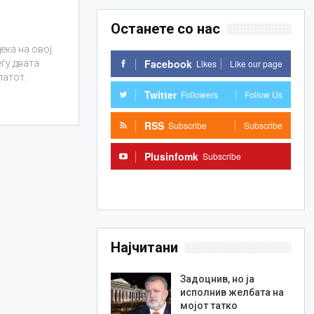
Останете со нас
ека на овој
Facebook
Likes
Like our page
еѓу двата
патот.
Twitter
Followers
Follow Us
RSS
Subscribe
Subscribe
Plusinfomk
Subscribe
Subscribe
Најчитани
Задоцнив, но ја
исполнив желбата на
мојот татко