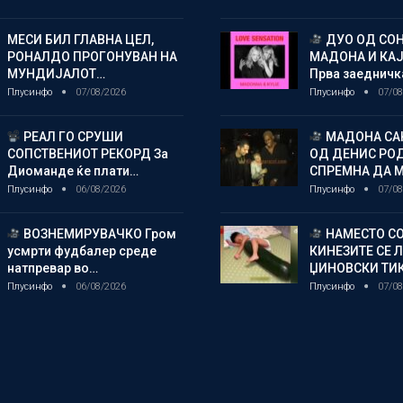
МЕСИ БИЛ ГЛАВНА ЦЕЛ,
ДУО ОД СОН
РОНАЛДО ПРОГОНУВАН НА
МАДОНА И КА
МУНДИЈАЛОТ…
Прва заедничк
Плусинфо
07/08/2026
Плусинфо
07/08
РЕАЛ ГО СРУШИ
МАДОНА СА
СОПСТВЕНИОТ РЕКОРД За
ОД ДЕНИС РО
Диоманде ќе плати…
СПРЕМНА ДА 
Плусинфо
06/08/2026
Плусинфо
07/08
ВОЗНЕМИРУВАЧКО Гром
НАМЕСТО СО
усмрти фудбалер среде
КИНЕЗИТЕ СЕ 
натпревар во…
ЏИНОВСКИ ТИ
Плусинфо
06/08/2026
Плусинфо
07/08