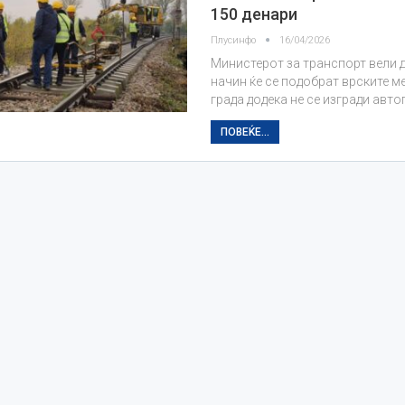
150 денари
Плусинфо
16/04/2026
Министерот за транспорт вели д
начин ќе се подобрат врските м
града додека не се изгради авто
ПОВЕЌЕ...