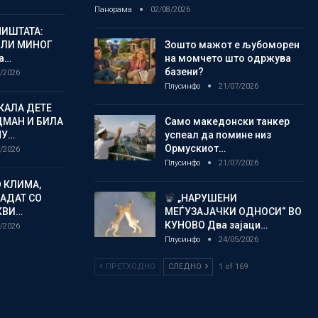
Панорама
02/08/2026
ИШТАТА:
ЈЛИ МИНОГ
Зошто мажот е љубоморен
а…
на момчето што одржува
базени?
/2026
Плусинфо
21/07/2026
КАЛА ДЕТЕ
ДМАН И БИЛА
Само македонски танкер
МУ…
успеал да помине низ
Ормускиот…
/2026
Плусинфо
21/07/2026
 КЛИМА,
ЛАДАТ СО
„НАРУШЕНИ
КВИ…
МЕЃУЗАЈАЧКИ ОДНОСИ“ ВО
КУНОВО Два зајаци…
/2026
Плусинфо
24/05/2026
ПРЕТХОДНО
СЛЕДНО
1 of 169