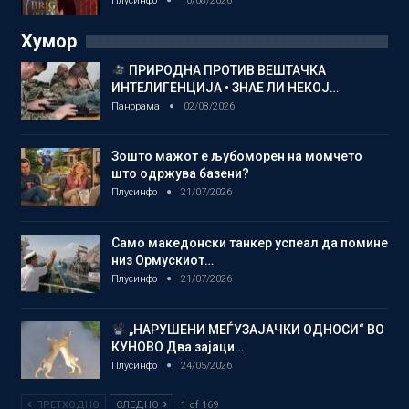
Плусинфо
10/08/2026
Хумор
ПРИРОДНА ПРОТИВ ВЕШТАЧКА
ИНТЕЛИГЕНЦИЈА • ЗНАЕ ЛИ НЕКОЈ…
Панорама
02/08/2026
Зошто мажот е љубоморен на момчето
што одржува базени?
Плусинфо
21/07/2026
Само македонски танкер успеал да помине
низ Ормускиот…
Плусинфо
21/07/2026
„НАРУШЕНИ МЕЃУЗАЈАЧКИ ОДНОСИ“ ВО
КУНОВО Два зајаци…
Плусинфо
24/05/2026
ПРЕТХОДНО
СЛЕДНО
1 of 169