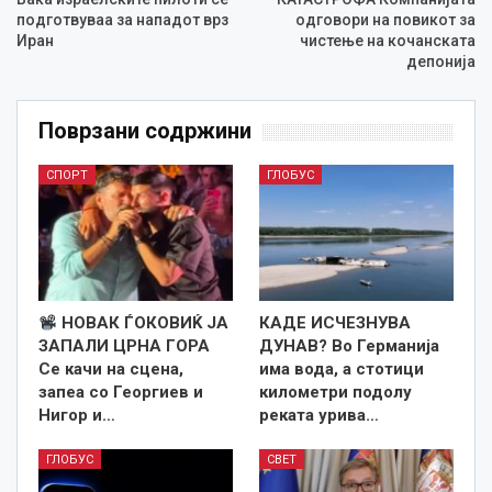
подготвуваа за нападот врз
одговори на повикот за
Иран
чистење на кочанската
депонија
Поврзани содржини
СПОРТ
ГЛОБУС
НОВАК ЃОКОВИЌ ЈА
КАДЕ ИСЧЕЗНУВА
ЗАПАЛИ ЦРНА ГОРА
ДУНАВ? Во Германија
Се качи на сцена,
има вода, а стотици
запеа со Георгиев и
километри подолу
Нигор и…
реката урива…
ГЛОБУС
СВЕТ