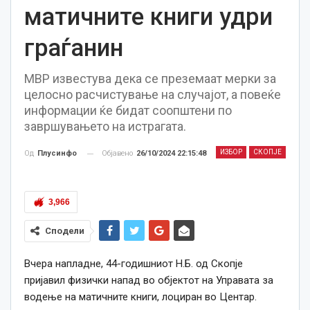
матичните книги удри
граѓанин
МВР известува дека се преземаат мерки за
целосно расчистување на случајот, а повеќе
информации ќе бидат соопштени по
завршувањето на истрагата.
ИЗБОР
СКОПЈЕ
Објавено
26/10/2024 22:15:48
Од
Плусинфо
3,966
Сподели
Вчера напладне, 44-годишниот Н.Б. од Скопје
пријавил физички напад во објектот на Управата за
водење на матичните книги, лоциран во Центар.