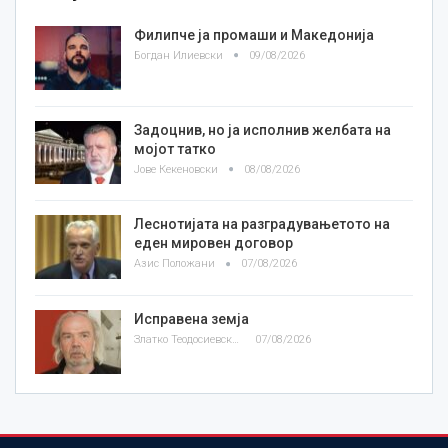
Филипче ја промаши и Македонија
Богдан Илиевски
09/08/2026
Задоцнив, но ја исполнив желбата на
мојот татко
Јове Кекеновски
08/08/2026
Леснотијата на разградувањетото на
еден мировен договор
Азис Положани
07/08/2026
Исправена земја
Златко Теодосиевски
07/08/2026