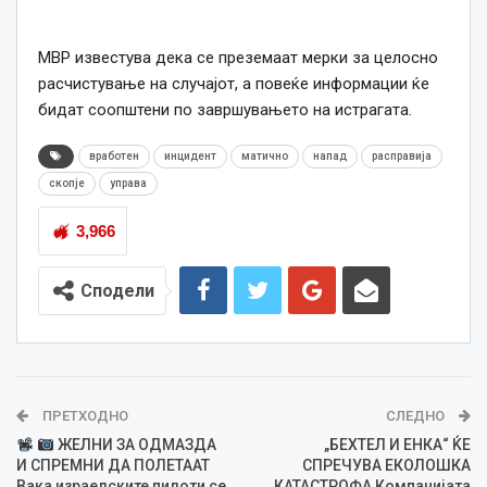
МВР известува дека се преземаат мерки за целосно
расчистување на случајот, а повеќе информации ќе
бидат соопштени по завршувањето на истрагата.
вработен
инцидент
матично
напад
расправија
скопје
управа
3,966
Сподели
ПРЕТХОДНО
СЛЕДНО
ЖЕЛНИ ЗА ОДМАЗДА
„БЕХТЕЛ И ЕНКА“ ЌЕ
И СПРЕМНИ ДА ПОЛЕТААТ
СПРЕЧУВА ЕКОЛОШКА
Вака израелските пилоти се
КАТАСТРОФА Компанијата