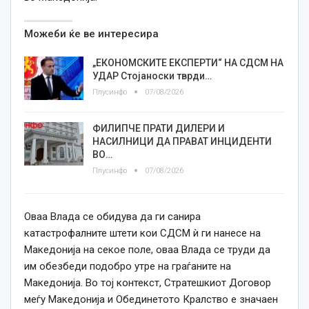
Можеби ќе ве интересира
„ЕКОНОМСКИТЕ ЕКСПЕРТИ“ НА СДСМ НА
УДАР Стојаноски тврди…
Плусинфо
07/08/2026
ФИЛИПЧЕ ПРАТИ ДИЛЕРИ И
НАСИЛНИЦИ ДА ПРАВАТ ИНЦИДЕНТИ
ВО…
Плусинфо
07/08/2026
Оваа Влада се обидува да ги санира
катастрофалните штети кои СДСМ ѝ ги нанесе на
Македонија на секое поле, оваа Влада се труди да
им обезбеди подобро утре на граѓаните на
Македонија. Во тој контекст, Стратешкиот Договор
меѓу Македонија и Обединетото Кралство е значаен