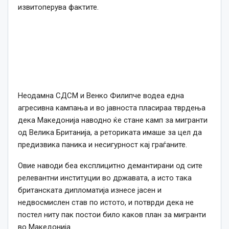
извитоперува фактите.
Неодамна СДСМ и Венко Филипче водеа една
агресивна кампања и во јавноста пласираа тврдења
дека Македонија наводно ќе стане камп за мигранти
од Велика Британија, а реториката имаше за цел да
предизвика паника и несигурност кај граѓаните.
Овие наводи беа експлицитно демантирани од сите
релевантни институции во државата, а исто така
британската дипломатија изнесе јасен и
недвосмислен став по истото, и потврди дека не
постел ниту пак постои било каков план за мигранти
во Македонија.