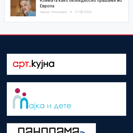
Климата како безбедносно прашање во
Европа
Ивица Челиковиќ
07/08/2026