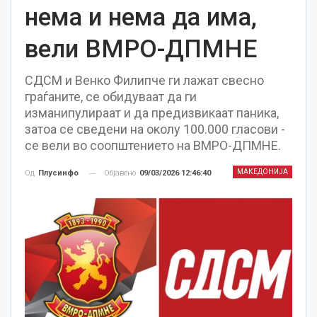
нема и нема да има,
вели ВМРО-ДПМНЕ
СДСМ и Венко Филипче ги лажат свесно
граѓаните, се обидуваат да ги
изманипулираат и да предизвикаат паника,
затоа се сведени на околу 100.000 гласови -
се вели во соопштението на ВМРО-ДПМНЕ.
МАКЕДОНИЈА
Објавено
09/03/2026 12:46:40
Од
Плусинфо