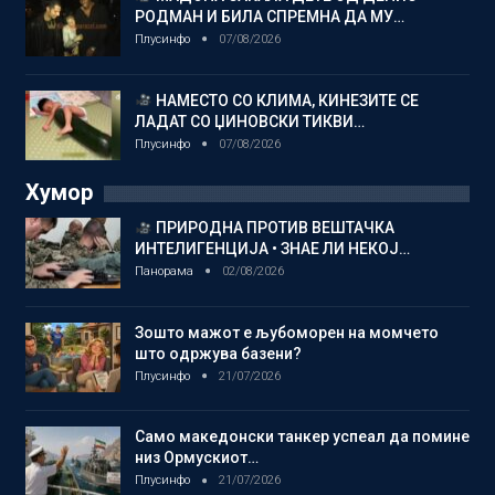
РОДМАН И БИЛА СПРЕМНА ДА МУ…
Плусинфо
07/08/2026
НАМЕСТО СО КЛИМА, КИНЕЗИТЕ СЕ
ЛАДАТ СО ЏИНОВСКИ ТИКВИ…
Плусинфо
07/08/2026
Хумор
ПРИРОДНА ПРОТИВ ВЕШТАЧКА
ИНТЕЛИГЕНЦИЈА • ЗНАЕ ЛИ НЕКОЈ…
Панорама
02/08/2026
Зошто мажот е љубоморен на момчето
што одржува базени?
Плусинфо
21/07/2026
Само македонски танкер успеал да помине
низ Ормускиот…
Плусинфо
21/07/2026