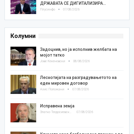
ДРЖАВАТА СЕ ДИГИТАЛИЗИРА…
Плусинфо
07/08/2026
Колумни
Задоцнив, но ја исполнив желбата на
мојот татко
Јове Кекеновски
08/08/2026
Леснотијата на разградувањетото на
еден мировен договор
Азис Положани
07/08/2026
Исправена земја
Златко Теодосиевски
07/08/2026