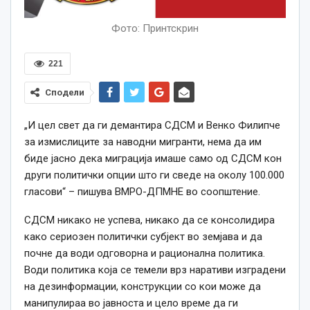
Фото: Принтскрин
221
Сподели
„И цел свет да ги демантира СДСМ и Венко Филипче
за измислиците за наводни мигранти, нема да им
биде јасно дека миграција имаше само од СДСМ кон
други политички опции што ги сведе на околу 100.000
гласови“ – пишува ВМРО-ДПМНЕ во соопштение.
СДСМ никако не успева, никако да се консолидира
како сериозен политички субјект во земјава и да
почне да води одговорна и рационална политика.
Води политика која се темели врз наративи изградени
на дезинформации, конструкции со кои може да
манипулираа во јавноста и цело време да ги