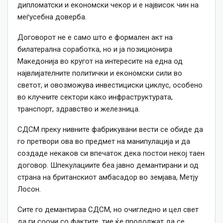
дипломатски и економски чекор и е највисок чин на
меѓусебна доверба.
Договорот не е само што е формален акт на
билатерална соработка, но и ја позиционира
Македонија во кругот на интересите на една од
највлијателните политички и економски сили во
светот, и овозможува инвестициски циклус, особено
во клучните сектори како инфраструктурата,
транспорт, здравство и железница.
СДСМ преку нивните фабрикувани вести се обиде да
го претвори ова во предмет на манипулација и да
создаде некаков си впечаток дека постои некој таен
договор. Шпекулациите беа јавно демантирани и од
страна на британскиот амбасадор во земјава, Метју
Лосон.
Сите го демантираа СДСМ, но очигледно и цел свет
да ги соочи со фактите, тие ќе продолжат да се