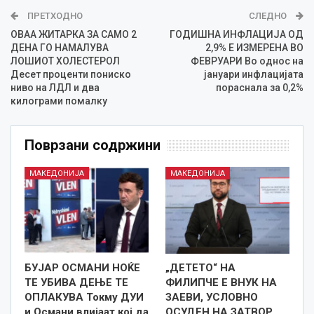
ПРЕТХОДНО
СЛЕДНО
ОВАА ЖИТАРКА ЗА САМО 2
ГОДИШНА ИНФЛАЦИЈА ОД
ДЕНА ГО НАМАЛУВА
2,9% Е ИЗМЕРЕНА ВО
ЛОШИОТ ХОЛЕСТЕРОЛ
ФЕВРУАРИ Во однос на
Десет проценти пониско
јануари инфлацијата
ниво на ЛДЛ и два
пораснала за 0,2%
килограми помалку
Поврзани содржини
МАКЕДОНИЈА
МАКЕДОНИЈА
БУЈАР ОСМАНИ НОЌЕ
„ДЕТЕТО“ НА
ТЕ УБИВА ДЕЊЕ ТЕ
ФИЛИПЧЕ Е ВНУК НА
ОПЛАКУВА Токму ДУИ
ЗАЕВИ, УСЛОВНО
и Османи влијаат кој да
ОСУДЕН НА ЗАТВОР