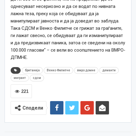
однесуваат несериозно и да се водат по нивната
лажна теза, преку која се обидуваат да ја
манипулираат јавноста и да ја доведат во заблуда.
Така СДСМ и Венко Филипче се грижат за граѓаните,
ги лажат свесно, се обидуваат да ги изманипулираат
и да предизвикаат паника, затоа се сведени на околу
100.000 гласови“ – се вели во соопштението на ВМРО-
ДПМНЕ.
британија
Венко Филипче
вмро домне
деманти
мигрант
сдсм
221
Сподели