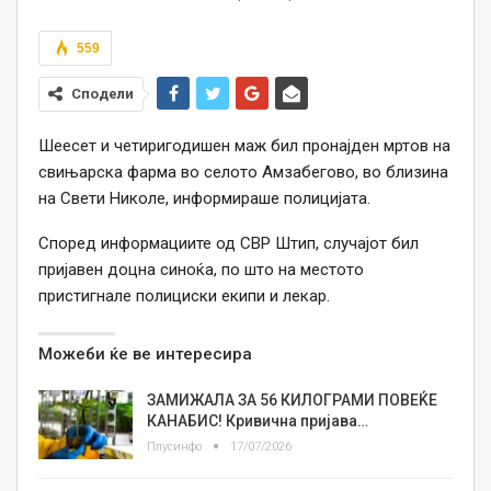
559
Сподели
Шеесет и четиригодишен маж бил пронајден мртов на
свињарска фарма во селото Амзабегово, во близина
на Свети Николе, информираше полицијата.
Според информациите од СВР Штип, случајот бил
пријавен доцна синоќа, по што на местото
пристигнале полициски екипи и лекар.
Можеби ќе ве интересира
ЗАМИЖАЛА ЗА 56 КИЛОГРАМИ ПОВЕЌЕ
КАНАБИС! Кривична пријава…
Плусинфо
17/07/2026