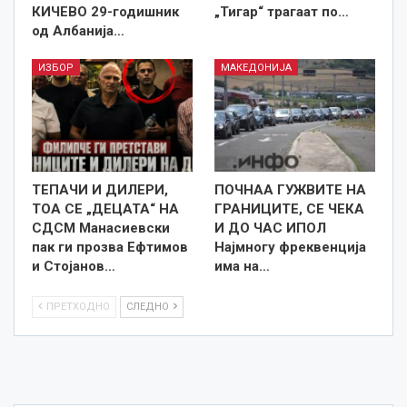
КИЧЕВО 29-годишник
„Тигар“ трагаат по…
од Албанија…
ИЗБОР
МАКЕДОНИЈА
TEПАЧИ И ДИЛЕРИ,
ПОЧНАА ГУЖВИТЕ НА
ТОА СЕ „ДЕЦАТА“ НА
ГРАНИЦИТЕ, СЕ ЧЕКА
СДСМ Манасиевски
И ДО ЧАС ИПОЛ
пак ги прозва Ефтимов
Најмногу фреквенција
и Стојанов…
има на…
ПРЕТХОДНО
СЛЕДНО