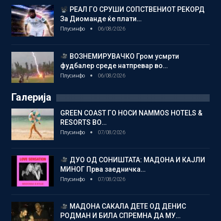
РЕАЛ ГО СРУШИ СОПСТВЕНИОТ РЕКОРД
За Диоманде ќе плати…
Плусинфо
06/08/2026
ВОЗНЕМИРУВАЧКО Гром усмрти
фудбалер среде натпревар во…
Плусинфо
06/08/2026
Галерија
GREEN COAST ГО НОСИ NAMMOS HOTELS &
RESORTS ВО…
Плусинфо
07/08/2026
ДУО ОД СОНИШТАТА: МАДОНА И КАЈЛИ
МИНОГ Прва заедничка…
Плусинфо
07/08/2026
МАДОНА САКАЛА ДЕТЕ ОД ДЕНИС
РОДМАН И БИЛА СПРЕМНА ДА МУ…