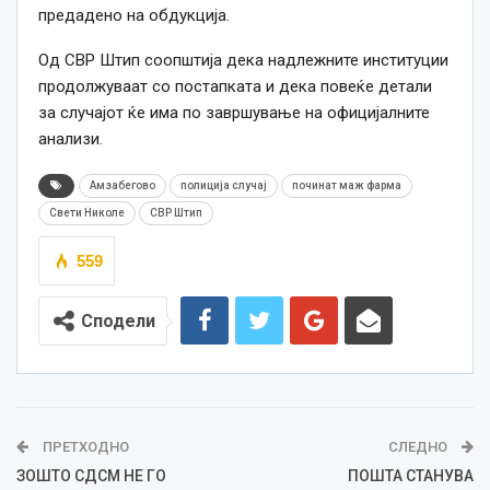
предадено на обдукција.
Од СВР Штип соопштија дека надлежните институции
продолжуваат со постапката и дека повеќе детали
за случајот ќе има по завршување на официјалните
анализи.
Амзабегово
полиција случај
починат маж фарма
Свети Николе
СВР Штип
559
Сподели
ПРЕТХОДНО
СЛЕДНО
ЗОШТО СДСМ НЕ ГО
ПОШТА СТАНУВА