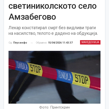
светиниколското село
Амзабегово
Лекар констатирал смрт без видливи траги
на насилство, телото е дадено на обдукција.
МАКЕДОНИЈА
Објавено
15/04/2026 11:43:37
Од
Плусинфо
Фото: Принтскрин