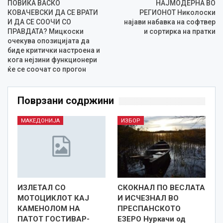
ПОВИКА ВАСКО
НАЈМОДЕРНА ВО
КОВАЧЕВСКИ ДА СЕ ВРАТИ
РЕГИОНОТ Николоски
И ДА СЕ СООЧИ СО
најави набавка на софтвер
ПРАВДАТА? Мицкоски
и сортирка на пратки
очекува опозицијата да
биде критички настроена и
кога нејзини функционери
ќе се соочат со прогон
Поврзани содржини
МАКЕДОНИЈА
ИЗБОР
ИЗЛЕТАЛ СО
СКОКНАЛ ПО ВЕСЛАТА
МОТОЦИКЛОТ КАЈ
И ИСЧЕЗНАЛ ВО
КАМЕНОЛОМ НА
ПРЕСПАНСКОТО
ПАТОТ ГОСТИВАР-
ЕЗЕРО Нуркачи од