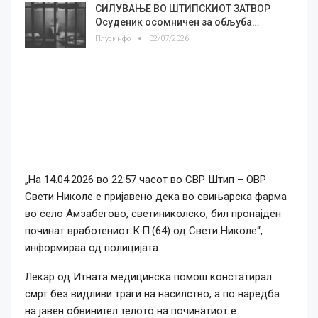
СИЛУВАЊЕ ВО ШТИПСКИОТ ЗАТВОР
Осуденик осомничен за обљуба…
Плусинфо
02/07/2026
„На 14.04.2026 во 22:57 часот во СВР Штип – ОВР
Свети Николе е пријавено дека во свињарска фарма
во село Амзабегово, светиниколско, бил пронајден
починат вработениот К.П.(64) од Свети Николе“,
информираа од полицијата.
Лекар од Итната медицинска помош констатирал
смрт без видливи траги на насилство, а по наредба
на јавен обвинител телото на починатиот е