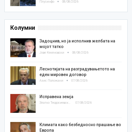
Плусинфо
08/08/2026
Колумни
Задоцнив, но ја исполнив желбата на
мојот татко
Јове Кекеновски
08/08/2026
Леснотијата на разградувањетото на
еден мировен договор
Азис Положани
07/08/2026
Исправена земја
Златко Теодосиевски
07/08/2026
Климата како безбедносно прашање во
Европа