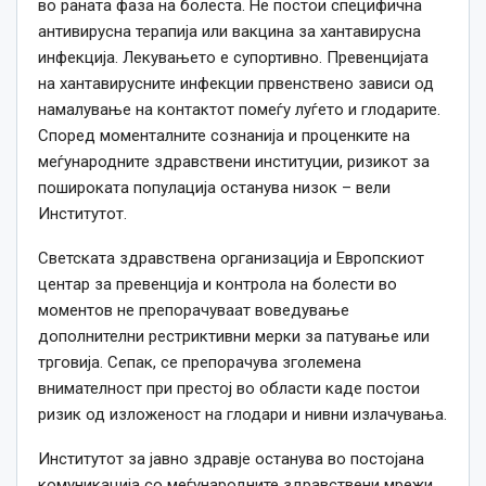
во раната фаза на болеста. Не постои специфична
антивирусна терапија или вакцина за хантавирусна
инфекција. Лекувањето е супортивно. Превенцијата
на хантавирусните инфекции првенствено зависи од
намалување на контактот помеѓу луѓето и глодарите.
Според моменталните сознанија и проценките на
меѓународните здравствени институции, ризикот за
пошироката популација останува низок – вели
Институтот.
Светската здравствена организација и Европскиот
центар за превенција и контрола на болести во
моментов не препорачуваат воведување
дополнителни рестриктивни мерки за патување или
трговија. Сепак, се препорачува зголемена
внимателност при престој во области каде постои
ризик од изложеност на глодари и нивни излачувања.
Институтот за јавно здравје останува во постојана
комуникација со меѓународните здравствени мрежи