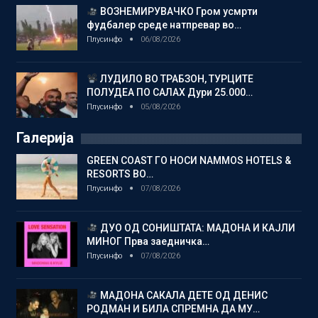
ВОЗНЕМИРУВАЧКО Гром усмрти
фудбалер среде натпревар во…
Плусинфо
06/08/2026
ЛУДИЛО ВО ТРАБЗОН, ТУРЦИТЕ
ПОЛУДЕА ПО САЛАХ Дури 25.000…
Плусинфо
05/08/2026
Галерија
GREEN COAST ГО НОСИ NAMMOS HOTELS &
RESORTS ВО…
Плусинфо
07/08/2026
ДУО ОД СОНИШТАТА: МАДОНА И КАЈЛИ
МИНОГ Прва заедничка…
Плусинфо
07/08/2026
МАДОНА САКАЛА ДЕТЕ ОД ДЕНИС
РОДМАН И БИЛА СПРЕМНА ДА МУ…