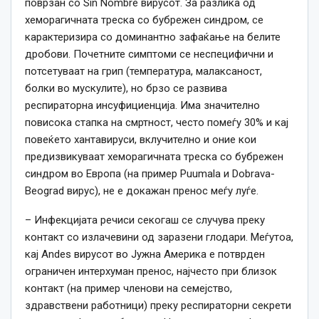
поврзан со Sin Nombre вирусот. За разлика од
хеморагичната треска со бубрежен синдром, се
карактеризира со доминантно зафаќање на белите
дробови. Почетните симптоми се неспецифични и
потсетуваат на грип (температура, малаксаност,
болки во мускулите), но брзо се развива
респираторна инсуфициенција. Има значително
повисока стапка на смртност, често помеѓу 30% и кај
повеќето хантавируси, вклучително и оние кои
предизвикуваат хеморагичната треска со бубрежен
синдром во Европа (на пример Puumala и Dobrava-
Beograd вирус), не е докажан пренос меѓу луѓе.
– Инфекцијата речиси секогаш се случува преку
контакт со излачевини од заразени глодари. Меѓутоа,
кај Andes вирусот во Јужна Америка е потврден
ограничен интерхуман пренос, најчесто при близок
контакт (на пример членови на семејство,
здравствени работници) преку респираторни секрети