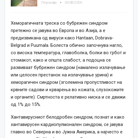
Плусинфо
03/08/2026
Хеморагичната треска со бубрежен синдром
претежно се јавува во Европа и во Азија, а е
предизвикана од вируси како Hantaan, Dobrava-
Belgrad и Puumala. Болеста обично започнува нагло,
со висока температура, главоболка, болки во грбот и
стомакот, како и општа слабост, а подоцна се
развиваат бубрежен синдром (намалено излачување
или целосен престанок на излачување урина) и
хеморагичен синдром (зголемена пропустливост на
крвните садови и крварења во кожата, слузокожите
и органите). Смртноста е релативно ниска и се движи
од 1% до 15%.
Хантавирусниот белодробен синдром, познат и како
хантавирусен кардиопулмонален синдром, се јавува
главно во Северна и во Јужна Америка, а најчесто е