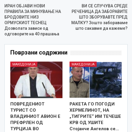
ИРАН ОБЈАВИ НОВИ
ВИ СЕ СЛУЧУВА СРЕДЕ
ПРАВИЛА ЗА МИНУВАЊЕ НА
РЕЧЕНИЦА ДА ЗАБОРАВИТЕ
БРОДОВИТЕ НИЗ
ШТО ЗБОРУВАВТЕ ПРЕД
ОРМУСКИОТ ТЕСНЕЦ
МАЛКУ? Зошто забораваме
Дозволата зависи од
што сакавме да кажеме?
одговорите на 40 прашања
Поврзани содржини
МАКЕДОНИЈА
МАКЕДОНИЈА
ПОВРЕДЕНИОТ
РАКЕТА ГО ПОГОДИ
ТУРИСТ СО
ХЕРМЕЛИНОТ, НА
ВЛАДИНИОТ АВИОН Е
„ТИГРИТЕ“ ИМ ТЕЧЕШЕ
ПРЕФРЛЕН ОД
КРВ ОД УШИТЕ
ТУРЦИЈА ВО
Стојанче Ангелов се…