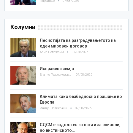
Плусинфо
07/08/2026
Колумни
Леснотијата на разградувањетото на
еден мировен договор
Азис Положани
07/08/2026
Исправена земја
Златко Теодосиевски
07/08/2026
Климата како безбедносно прашање во
Европа
Ивица Челиковиќ
07/08/2026
СДСМ е задолжен за лаги и за спинови,
но вистинското…