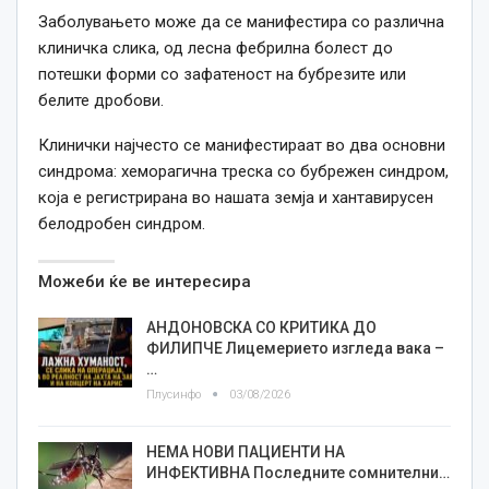
Заболувањето може да се манифестира со различна
клиничка слика, од лесна фебрилна болест до
потешки форми со зафатеност на бубрезите или
белите дробови.
Клинички најчесто се манифестираат во два основни
синдрома: хеморагична треска со бубрежен синдром,
која е регистрирана во нашата земја и хантавирусен
белодробен синдром.
Можеби ќе ве интересира
АНДОНОВСКА СО КРИТИКА ДО
ФИЛИПЧЕ Лицемерието изгледа вака –
…
Плусинфо
03/08/2026
НЕМА НОВИ ПАЦИЕНТИ НА
ИНФЕКТИВНА Последните сомнителни…