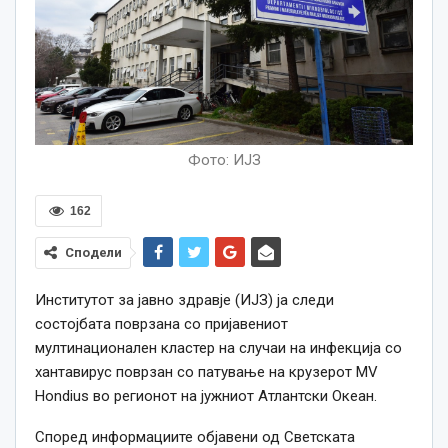
Фото: ИЈЗ
162
Сподели
Институтот за јавно здравје (ИЈЗ) ја следи
состојбата поврзана со пријавениот
мултинационален кластер на случаи на инфекција со
хантавирус поврзан со патување на крузерот MV
Hondius во регионот на јужниот Атлантски Океан.
Според информациите објавени од Светската