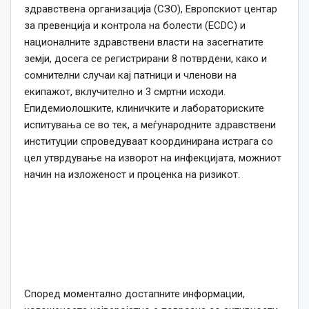
здравствена организација (СЗО), Европскиот центар
за превенција и контрола на болести (ECDC) и
националните здравствени власти на засегнатите
земји, досега се регистрирани 8 потврдени, како и
сомнителни случаи кај патници и членови на
екипажот, вклучително и 3 смртни исходи.
Епидемиолошките, клиничките и лабораториските
испитувања се во тек, а меѓународните здравствени
институции спроведуваат координирана истрага со
цел утврдување на изворот на инфекцијата, можниот
начин на изложеност и проценка на ризикот.
Според моментално достапните информации,