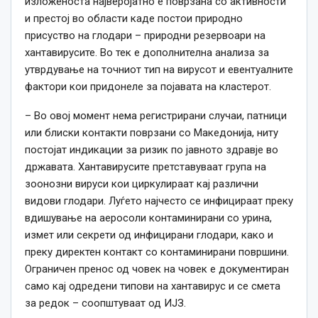
изложеноста најверојатно е поврзана со активности
и престој во области каде постои природно
присуство на глодари – природни резервоари на
хантавирусите. Во тек е дополнителна анализа за
утврдување на точниот тип на вирусот и евентуалните
фактори кои придонеле за појавата на кластерот.
– Во овој момент нема регистрирани случаи, патници
или блиски контакти поврзани со Македонија, ниту
постојат индикации за ризик по јавното здравје во
државата. Хантавирусите претставуваат група на
зоонозни вируси кои циркулираат кај различни
видови глодари. Луѓето најчесто се инфицираат преку
вдишување на аеросоли контаминирани со урина,
измет или секрети од инфицирани глодари, како и
преку директен контакт со контаминирани површини.
Ограничен пренос од човек на човек е документиран
само кај одредени типови на хантавирус и се смета
за редок – соопштуваат од ИЈЗ.