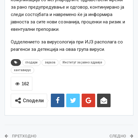
за рано предупредување и одговор, континуирано ја
следи состојбата и навремено ќе ја информира
јавноста за сите нови сознанија, проценки на ризик и
евентуални препораки.
Одделението за вирусологија при ИЈЗ располага со
реагенси за детекција на оваа група вируси.
глодари
зараза
Институт за јавно здравје
хантавирус
162
Сподели
ПРЕТХОДНО
СЛЕДНО