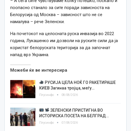
– А сега сите чувствуваме колку потешко, поскапо и
поопасно станало за сите поради зависноста на
Белорусија од Москва – зависност што не се
намалува – рече Зеленски.
На почетокот на целосната руска инвазија во 2022
година, Лукашенко им дозволи на руските сили да ја
користат белоруската територија за да започнат
напад врз Украина.
Можеби ќе ве интересира
РУСИЈА ЦЕЛА НОЌ ГО РАКЕТИРАШЕ
КИЕВ Загинаа тројца, меѓу…
Плусинфо
08/08/2026
ЗЕЛЕНСКИ ПРИСТИГНА ВО
ИСТОРИСКА ПОСЕТА НА БЕЛГРАД…
Плусинфо
07/08/2026