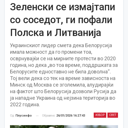
Зеленски се измајтапи
со соседот, ги пофали
Полска и Литванија
Украинскиот лидер смета дека Белорусија
имала можност да го промени тоа,
осврнувајќи се на мирните протести во 2020
година, но дека „во тоа време, поддршката за
Белорусите едноставно не била доволна“.
Тој вели дека со тек на време зависноста на
Минск од Москва се зголемила, алудирајќи
на фактот што Белорусија дозволи Русија да
ја нападне Украина од нејзина територија во
2022 година.
ИЗБОР
СВЕТ
Објавено
26/01/2026 16:27:43
Од
Плусинфо