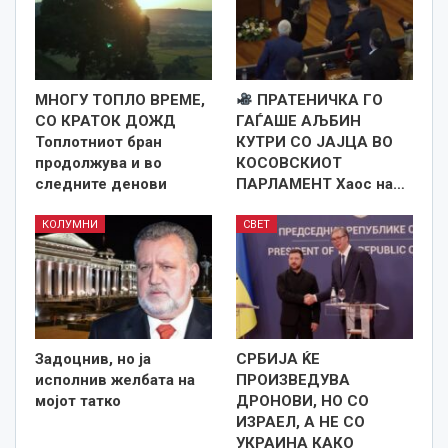
МНОГУ ТОПЛО ВРЕМЕ,
ПРАТЕНИЧКА ГО
СО КРАТОК ДОЖД
ГАЃАШЕ АЉБИН
Топлотниот бран
КУТРИ СО ЈАЈЦА ВО
продолжува и во
КОСОВСКИОТ
следните денови
ПАРЛАМЕНТ Хаос на…
КОЛУМНИ
СВЕТ
Задоцнив, но ја
СРБИЈА ЌЕ
исполнив желбата на
ПРОИЗВЕДУВА
мојот татко
ДРОНОВИ, НО СО
ИЗРАЕЛ, А НЕ СО
УКРАИНА КАКО