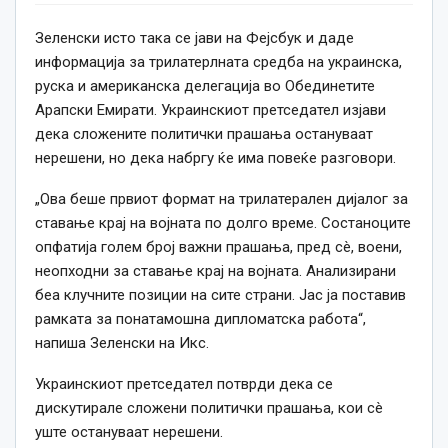
Зеленски исто така се јави на Фејсбук и даде
информација за трилатерлната средба на украинска,
руска и американска делегација во Обединетите
Арапски Емирати. Украинскиот претседател изјави
дека сложените политички прашања остануваат
нерешени, но дека набргу ќе има повеќе разговори.
„Ова беше првиот формат на трилатерален дијалог за
ставање крај на војната по долго време. Состаноците
опфатија голем број важни прашања, пред сè, воени,
неопходни за ставање крај на војната. Анализирани
беа клучните позиции на сите страни. Јас ја поставив
рамката за понатамошна дипломатска работа“,
напиша Зеленски на Икс.
Украинскиот претседател потврди дека се
дискутирале сложени политички прашања, кои сè
уште остануваат нерешени.