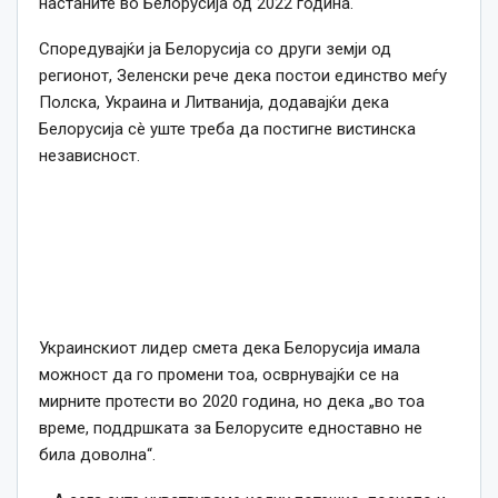
настаните во Белорусија од 2022 година.
Споредувајќи ја Белорусија со други земји од
регионот, Зеленски рече дека постои единство меѓу
Полска, Украина и Литванија, додавајќи дека
Белорусија сè уште треба да постигне вистинска
независност.
Украинскиот лидер смета дека Белорусија имала
можност да го промени тоа, осврнувајќи се на
мирните протести во 2020 година, но дека „во тоа
време, поддршката за Белорусите едноставно не
била доволна“.