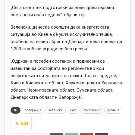
„Сега се во тек подготовки за нови трилатерални
состаноци оваа недела“, објави тој.
Зеленски, денеска соопшти дека енергетската
ситуација во Киев е сè уште исклучително тешка,
особено на левиот брег на Днепар, и дека повеќе од
1.200 станбени згради се без греење.
„Одржан е посебен состанок и поднесени се
извештаи за состојбата во регионите во кои
енергетската ситуација е најтешка. Тоа се, пред сè,
Киев и Киевската област, Харков и целата Харковска
област, Черниговската област, Сумската област,
Днепарската област и Запорожје“.
белорусија
зеленски
куче
лукашенко
украина
534