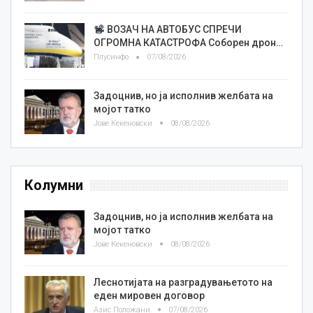
ВОЗАЧ НА АВТОБУС СПРЕЧИ
ОГРОМНА КАТАСТРОФА Соборен дрон…
Плусинфо
07/08/2026
Задоцнив, но ја исполнив желбата на
мојот татко
Јове Кекеновски
08/08/2026
Колумни
Задоцнив, но ја исполнив желбата на
мојот татко
Јове Кекеновски
08/08/2026
Леснотијата на разградувањетото на
еден мировен договор
Азис Положани
07/08/2026