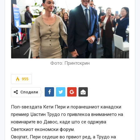
Фото: Принтскрин
955
Сподели
Поп-ѕвездата Кети Пери и поранешниот канадски
премиер Џастин Трудо го привлекоа вниманието на
новинарите во Давос, каде што се одржува
Светскиот економски форум.
Овојпат, Пери седеше во првиот ред, а Трудо на