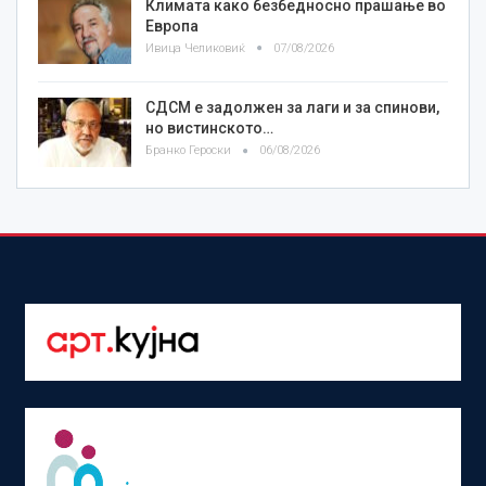
Климата како безбедносно прашање во
Европа
Ивица Челиковиќ
07/08/2026
СДСМ е задолжен за лаги и за спинови,
но вистинското…
Бранко Героски
06/08/2026