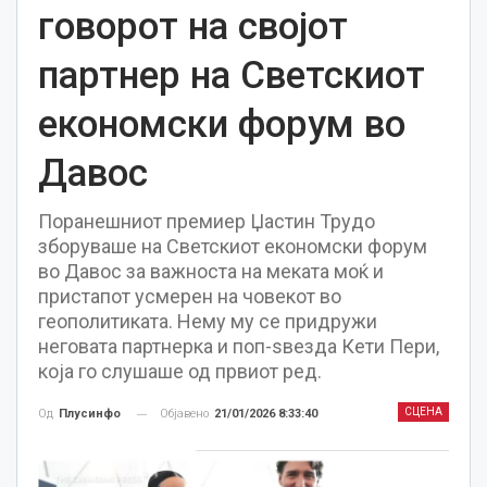
говорот на својот
партнер на Светскиот
економски форум во
Давос
Поранешниот премиер Џастин Трудо
зборуваше на Светскиот економски форум
во Давос за важноста на меката моќ и
пристапот усмерен на човекот во
геополитиката. Нему му се придружи
неговата партнерка и поп-ѕвезда Кети Пери,
која го слушаше од првиот ред.
СЦЕНА
Објавено
21/01/2026 8:33:40
Од
Плусинфо