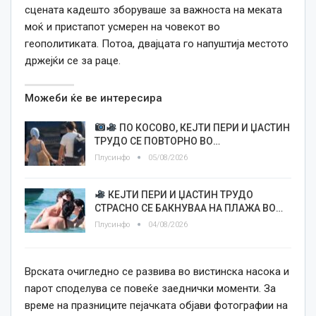
сцената кадешто зборуваше за важноста на меката
моќ и пристапот усмерен на човекот во
геополитиката. Потоа, двајцата го напуштија местото
држејќи се за раце.
Можеби ќе ве интересира
ПО КОСОВО, КЕЈТИ ПЕРИ И ЏАСТИН
ТРУДО СЕ ПОВТОРНО ВО…
Плусинфо
05/08/2026
КЕЈТИ ПЕРИ И ЏАСТИН ТРУДО
СТРАСНО СЕ БАКНУВАА НА ПЛАЖА ВО…
Плусинфо
04/08/2026
Врската очигледно се развива во вистинска насока и
парот споделува се повеќе заеднички моменти. За
време на празниците пејачката објави фотографии на