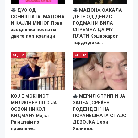
ДУО ОД
МАДОНА САКАЛА
СОНИШТАТА: МАДОНА
ДЕТЕ ОД ДЕНИС
И КАЈЛИ МИНОГ Прва
РОДМАН И БИЛА
заедничка песна на
СПРЕМНА ДА МУ
двете поп-кралици
ПЛАТИ Кошаркарот
тврди дека…
СЦЕНА
СЦЕНА
КОЈ Е МОЌНИОТ
МЕРИЛ СТРИП Ѝ ЈА
МИЛИОНЕР ШТО ЈА
ЗАПЕА „СРЕЌЕН
ОСВОИ НИКОЛ
РОДЕНДЕН“ НА
КИДМАН? Мајкл
ПОРАНЕШНАТА СПАЈС
Рајнштајн го
ДЕВОЈКА Џери
привлече…
Халивел…