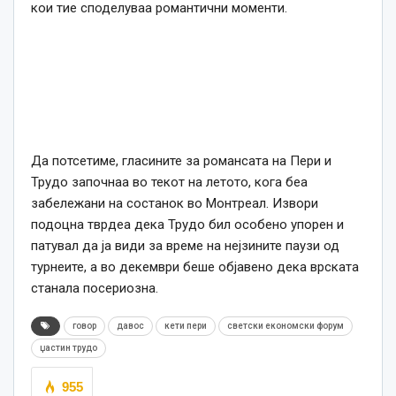
кои тие споделуваа романтични моменти.
Да потсетиме, гласините за романсата на Пери и
Трудо започнаа во текот на летото, кога беа
забележани на состанок во Монтреал. Извори
подоцна тврдеа дека Трудо бил особено упорен и
патувал да ја види за време на нејзините паузи од
турнеите, а во декември беше објавено дека врската
станала посериозна.
говор
давос
кети пери
светски економски форум
џастин трудо
955