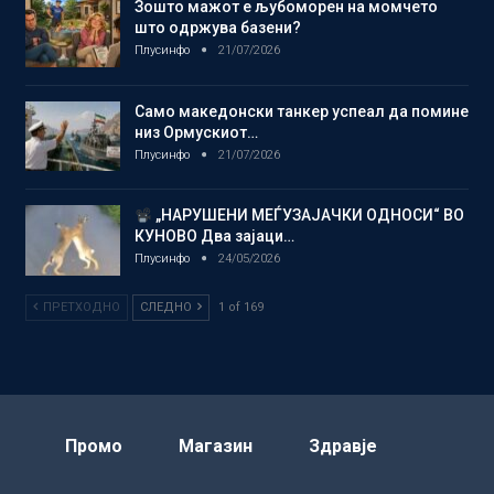
Зошто мажот е љубоморен на момчето
што одржува базени?
Плусинфо
21/07/2026
Само македонски танкер успеал да помине
низ Ормускиот…
Плусинфо
21/07/2026
„НАРУШЕНИ МЕЃУЗАЈАЧКИ ОДНОСИ“ ВО
КУНОВО Два зајаци…
Плусинфо
24/05/2026
ПРЕТХОДНО
СЛЕДНО
1 of 169
Промо
Магазин
Здравје