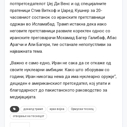
потпретседателот Џеј Ди Венс и од специјалните
пратеници Стив Виткоф и Џаред Кушнер за 20-
часовниот состанок со иранските претставници
одржан во Исламабад. Трамп истакна дека иако
неговите претставници развиле коректен однос со
иранските преговарачи Мохамад Багер Галибаф, Абас
Арагчи и Али Багери, тие останале непопустливи за
најважната тема.
„Важно е само едно, Иран не сака да се откаже од
своите нуклеарни амбиции. Како што зборувам со
години, Иран никогаш нема да има нуклеарно оружје“,
дециден е американскиот претседател, кој упати и
благодарност до пакистанското раководство за
медијацијата.
доналд трамп
иран војна
Ормуски теснец
отворање на теснецот