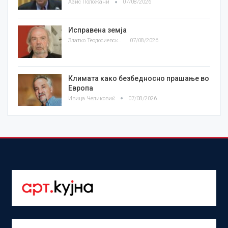
Азис Положани
07/08/2026
Исправена земја
Златко Теодосиевски
07/08/2026
Климата како безбедносно прашање во
Европа
Ивица Челиковиќ
07/08/2026