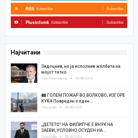
RSS
Subscribe
Subscribe
Plusinfomk
Subscribe
Subscribe
Најчитани
Задоцнив, но ја исполнив желбата на
мојот татко
Јове Кекеновски
08/08/2026
ГОЛЕМ ПОЖАР ВО ВОЛКОВО, ИЗГОРЕ
КУЌА Повреден е еден…
Плусинфо
08/08/2026
„ДЕТЕТО“ НА ФИЛИПЧЕ Е ВНУК НА
ЗАЕВИ, УСЛОВНО ОСУДЕН НА…
Плусинфо
08/08/2026