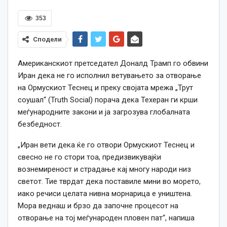
353
Сподели
Американскиот претседател Доналд Трамп го обвини
Иран дека не го исполнил ветувањето за отворање
на Ормускиот Теснец и преку својата мрежа „Трут
соушал“ (Truth Social) порача дека Техеран ги крши
меѓународните закони и ја загрозува глобалната
безбедност.
„Иран вети дека ќе го отвори Ормускиот Теснец и
свесно не го стори тоа, предизвикувајќи
вознемиреност и страдање кај многу народи низ
светот. Тие тврдат дека поставиле мини во морето,
иако речиси целата нивна морнарица е уништена.
Мора веднаш и брзо да започне процесот на
отворање на тој меѓународен пловен пат“, напиша