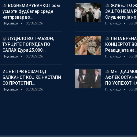
ВОЗНЕМИРУВАЧКО Гром
ЖИВЕЈ ГО 
усмрти фудбалер среде
ЗАШТО НЕМА 
натпревар во…
Слушнете ја н
Плусинфо
06/08/2026
Плусинфо
06/08
ЛУДИЛО ВО ТРАБЗОН,
ЛЕПА БРЕНА
ТУРЦИТЕ ПОЛУДЕА ПО
КОНЦЕРТОТ ВО
САЛАХ Дури 25.000…
Реакцијата на
Плусинфо
05/08/2026
Плусинфо
06/08
ИЏЕ Е ПРВ ВОЗАЧ ОД
МЕТ ДАЈМОН
БАЛКАНОТ КОЈ ЌЕ НАСТАПИ
АФЛЕК ОСТАН
СО ПРОТОТИП…
ПО УСПЕХОТ Н
Плусинфо
05/08/2026
Плусинфо
06/08