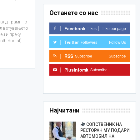
Останете со нас
алд Трамп го
Facebook
Likes
Like our page
ил ветувањето
ец и преку
uth Social)
Twitter
Followers
Follow Us
RSS
Subscribe
Subscribe
Plusinfomk
Subscribe
Subscribe
Најчитани
СОПСТВЕНИК НА
РЕСТОРАН МУ ПОДАРИ
АВТОМОБИЛ НА