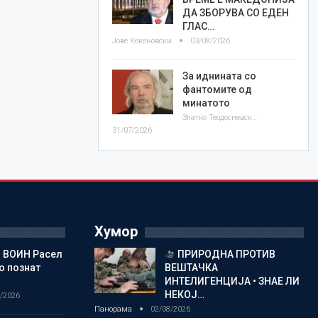
ДА ЗБОРУВА СО ЕДЕН
ГЛАС…
Јове Кекеновски
03/08/2026
За иднината со
фантомите од
минатото
Златко Теодосиевски
31/07/2026
Хумор
 ВОИН Расел
ПРИРОДНА ПРОТИВ
о познат
ВЕШТАЧКА
ИНТЕЛИГЕНЦИЈА • ЗНАЕ ЛИ
НЕКОЈ…
/2026
Панорама
02/08/2026