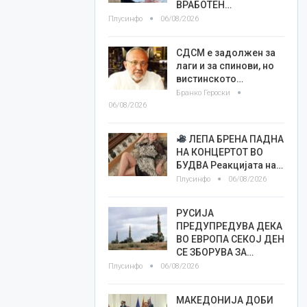
ВРАБОТЕН…
Плусинфо
06/08/2026
СДСМ е задолжен за
лаги и за спинови, но
вистинското…
Бранко Героски
06/08/2026
ЛЕПА БРЕНА ПАДНА
НА КОНЦЕРТОТ ВО
БУДВА Реакцијата на…
Плусинфо
06/08/2026
РУСИЈА
ПРЕДУПРЕДУВА ДЕКА
ВО ЕВРОПА СЕКОЈ ДЕН
СЕ ЗБОРУВА ЗА…
Плусинфо
06/08/2026
МАКЕДОНИЈА ДОБИ