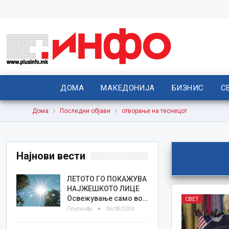
ДОМА
МАКЕДОНИЈА
БИЗНИС
С
Дома
Последни објави
отворање на теснецот
Најнови вести
ЛЕТОТО ГО ПОКАЖУВА
НАЈЖЕШКОТО ЛИЦE
Освежување само во…
СВЕТ
Плусинфо
06/08/2026