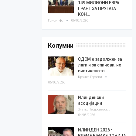
149 МИЛИОНИ ЕВРА
ГРАНТ ЗА ПРУГАТА
КОН…
Плусинфо
06/08/2026
Колумни
СДСМ е задолжен за
лаги и за спинови, но
вистинското…
Бранко Героски
06/08/2026
Илинденски
асоцијации
Златко Теодосиевски
04/08/2026
ИЛИНДЕН 2026 •
ВРЕМЕ Е МАКЕДОНИЈА