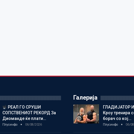
Галерија
РЕАЛ ГО СРУШИ
ГЛАДИЈАТОР И
СОПСТВЕНИОТ РЕКОРД За
Кроу тренира с
Диоманде ќе плати…
борач со кој…
Плусинфо
06/08/2026
Плусинфо
06/08