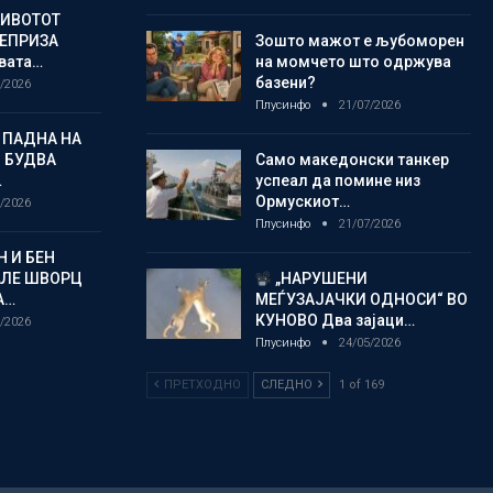
ЖИВОТОТ
РЕПРИЗА
Зошто мажот е љубоморен
овата…
на момчето што одржува
базени?
/2026
Плусинфо
21/07/2026
 ПАДНА НА
 БУДВА
Само македонски танкер
…
успеал да помине низ
Ормускиот…
/2026
Плусинфо
21/07/2026
 И БЕН
АЛЕ ШВОРЦ
„НАРУШЕНИ
А…
МЕЃУЗАЈАЧКИ ОДНОСИ“ ВО
КУНОВО Два зајаци…
/2026
Плусинфо
24/05/2026
ПРЕТХОДНО
СЛЕДНО
1 of 169