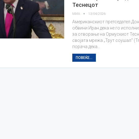
Теснецот
МИА
13/04/2026
Американскиот претседател Дон
обвини Иран дека не го исполн
за отворање на Ормускиот Тесн
својата мрежа „Трут соушал“ (Tr
порача дека…
ПОВЕЌЕ...