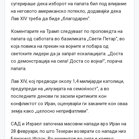
сугерираше дека изборот на папата бил под влијание
на неговото американско потекло, додавајќи дека
Лав XIV треба да биде „благодарен“.
Коментарите на Трамп следуваат по проповедта на
папата од саботата во базиликата „Свети Петар“, во
која повика на прекин на војните и побара од
светските лидери да ја запрат ескалацијата. „Доста
со демонстрација на сила! Доста со војна!“, порача
папата.
Лав XIV, кој предводи околу 1,4 милијарди католици,
предупреди на „илузијата на семоќност“, а во
последните денови ги засили критиките кон
конфликтот со Иран, оценувајќи ги заканите кон оваа
земја како „целосно неприфатливи“.
САД и Израел започнаа масовни напади врз Иран на
28 февруари, по што Техеран возврати со напади низ
Блискиот Исток. Во моментов во сила е кревко