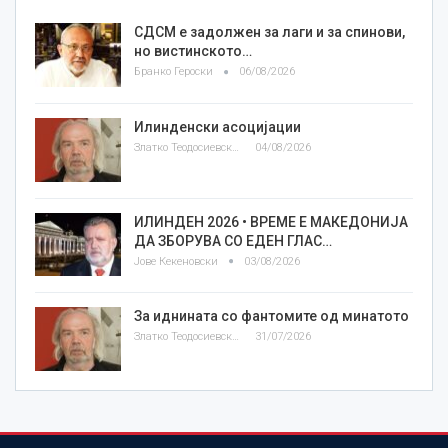
СДСМ е задолжен за лаги и за спинови,
но вистинското…
Бранко Героски
06/08/2026
Илинденски асоцијации
Златко Теодосиевски
04/08/2026
ИЛИНДЕН 2026 • ВРЕМЕ Е МАКЕДОНИЈА
ДА ЗБОРУВА СО ЕДЕН ГЛАС…
Јове Кекеновски
03/08/2026
За иднината со фантомите од минатото
Златко Теодосиевски
31/07/2026