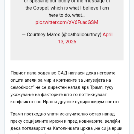
or speaking out loudly of the message of
the Gospel, which is what I believe I am
here to do, what…
pic.twitter.com/zV6FuacGSM
— Courtney Mares (@catholicourtney)
April
13, 2026
Првиот папа роден во САД нагласи дека неговите
општи апели за мир и критиките за „илузијата на
семоќност“ не се директен напад врз Трамп, туку
укажување на факторите што го поттикнуваат
конфликтот во Иран и другите судири ширум светот.
Трамп претходно упати исклучително остар напад
преку социјалните мрежи и пред новинарите, велејќи
дека поглаварот на Католичката црква „не си ја врши