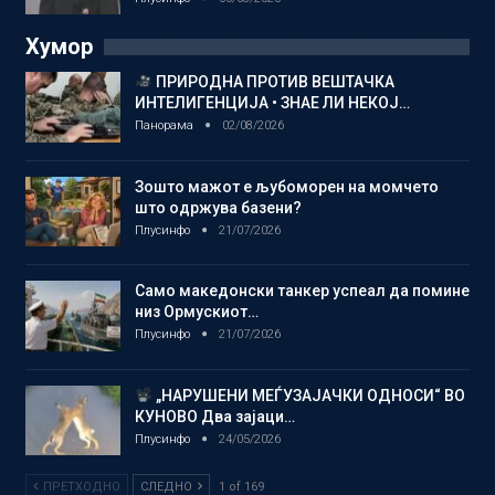
Хумор
ПРИРОДНА ПРОТИВ ВЕШТАЧКА
ИНТЕЛИГЕНЦИЈА • ЗНАЕ ЛИ НЕКОЈ…
Панорама
02/08/2026
Зошто мажот е љубоморен на момчето
што одржува базени?
Плусинфо
21/07/2026
Само македонски танкер успеал да помине
низ Ормускиот…
Плусинфо
21/07/2026
„НАРУШЕНИ МЕЃУЗАЈАЧКИ ОДНОСИ“ ВО
КУНОВО Два зајаци…
Плусинфо
24/05/2026
ПРЕТХОДНО
СЛЕДНО
1 of 169