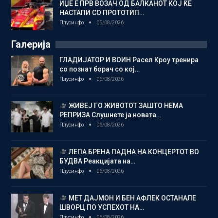
ИЏЕ Е ПРВ ВОЗАЧ ОД БАЛКАНОТ КОЈ ЌЕ
НАСТАПИ СО ПРОТОТИП…
Плусинфо
05/08/2026
Галерија
ГЛАДИЈАТОР И ВОИН Расел Кроу тренира
со познат борач со кој…
Плусинфо
06/08/2026
ЖИВЕЈ ГО ЖИВОТОТ ЗАШТО НЕМА
РЕПРИЗА Слушнете ја новата…
Плусинфо
06/08/2026
ЛЕПА БРЕНА ПАДНА НА КОНЦЕРТОТ ВО
БУДВА Реакцијата на…
Плусинфо
06/08/2026
МЕТ ДАЈМОН И БЕН АФЛЕК ОСТАНАЛЕ
ШВОРЦ ПО УСПЕХОТ НА…
Плусинфо
06/08/2026