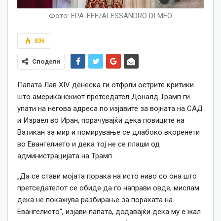
Фото: EPA-EFE/ALESSANDRO DI MEO
896
Сподели
Папата Лав XIV денеска ги отфрли острите критики
што американскиот претседател Доналд Трамп ги
упати на негова адреса по изјавите за војната на САД
и Израел во Иран, порачувајќи дека повиците на
Ватикан за мир и помирување се длабоко вкоренети
во Евангелието и дека тој не се плаши од
администрацијата на Трамп.
„Да се стави мојата порака на исто ниво со она што
претседателот се обиде да го направи овде, мислам
дека не покажува разбирање за пораката на
Евангелието“, изјави папата, додавајќи дека му е жал