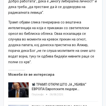
добро работата“, дека е „многу либерална личност“ и
дека треба „да престане да ѝ се додворува на
радикалната левица“.
Трамп објави слика генерирана со вештачка
интелигенција на која е прикажан со светителски
ореол во библиска облека. Оваа ескалација се
случува во моменти на кревок прекин на огнот,
додека папата, кој денеска пристигна во Алжир,
порача дека Бог „не ги слуша молитвите на оние што
водат војна, туку ги одбива бидејќи нивните раце се
полни со крв“.
Можеби ќе ве интересира
ТРАМП ОТКРИ ШТО ЈА „УБИВА“
ЕВРОПА Европските лидери…
Плусинфо
06/08/2026