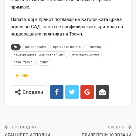
примирје.
Папата, кој е првиот поглавар на Католичката црква
роден во САД, често се профилира како критичар на
надворешната политика на Трамп.
доналд трамп
критики за папата
критичар
надворешната политика на Трамп
нуклеарно оружје
папа - трамп
судир
896
Сподели
ПРЕТХОДНО
СЛЕДНО
ИРАН НЕ ГО ИСПОЛНИ
ПРИВЕДЕНИ 10 ВОЗАЧИ