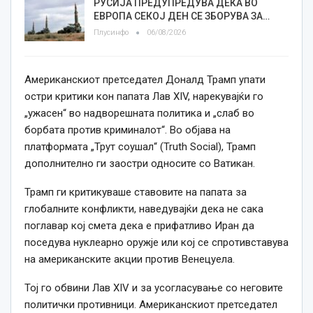
РУСИЈА ПРЕДУПРЕДУВА ДЕКА ВО
ЕВРОПА СЕКОЈ ДЕН СЕ ЗБОРУВА ЗА…
Плусинфо
06/08/2026
Американскиот претседател Доналд Трамп упати
остри критики кон папата Лав XIV, нарекувајќи го
„ужасен“ во надворешната политика и „слаб во
борбата против криминалот“. Во објава на
платформата „Трут соушал“ (Truth Social), Трамп
дополнително ги заостри односите со Ватикан.
Трамп ги критикуваше ставовите на папата за
глобалните конфликти, наведувајќи дека не сака
поглавар кој смета дека е прифатливо Иран да
поседува нуклеарно оружје или кој се спротивставува
на американските акции против Венецуела.
Тој го обвини Лав XIV и за усогласување со неговите
политички противници. Американскиот претседател