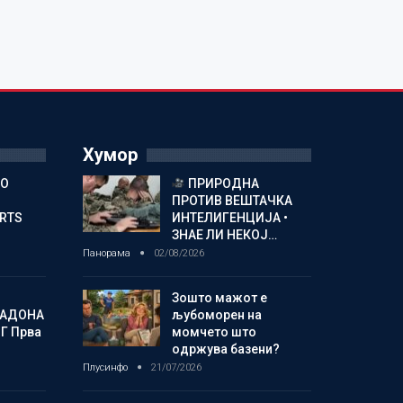
Хумор
ГО
ПРИРОДНА
ПРОТИВ ВЕШТАЧКА
ORTS
ИНТЕЛИГЕНЦИЈА •
ЗНАЕ ЛИ НЕКОЈ…
Панорама
02/08/2026
Зошто мажот е
МАДОНА
љубоморен на
Г Прва
момчето што
одржува базени?
Плусинфо
21/07/2026