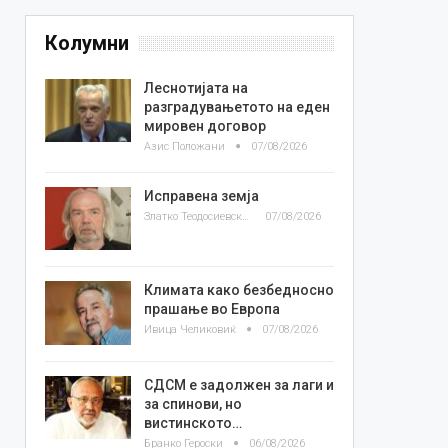
Колумни
Леснотијата на
разградувањетото на еден
мировен договор
Азис Положани
07/08/2026
Исправена земја
Златко Теодосиевски
07/08/2026
Климата како безбедносно
прашање во Европа
Ивица Челиковиќ
07/08/2026
СДСМ е задолжен за лаги и
за спинови, но
вистинското…
Бранко Героски
06/08/2026