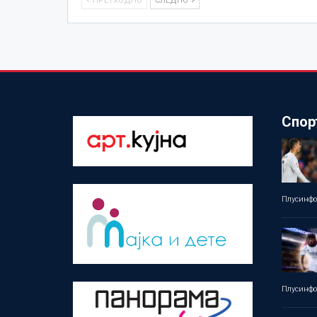
ПРЕТХОДНО
СЛЕДНО
Спор
Плусинф
Плусинф