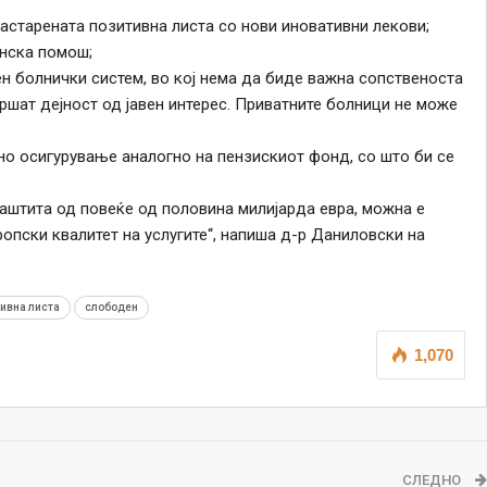
астарената позитивна листа со нови иновативни лекови;
нска помош;
ен болнички систем, во кој нема да биде важна сопственоста
вршат дејност од јавен интерес. Приватните болници не може
но осигурување аналогно на пензискиот фонд, со што би се
аштита од повеќе од половина милијарда евра, можна е
опски квалитет на услугите“, напиша д-р Даниловски на
ивна листа
слободен
1,070
СЛЕДНО