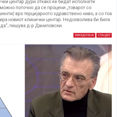
чки центар дури откако ќе бидат исполнети
о можно поточно да се процени „товарот со
иенти) врз терцијарното здравствено ниво, а со тоа
ра новиот клинички центар. Недозволива би била
ида“, пишува д-р Даниловски.
МАКЕДОНИЈА
СЛАЈДЕР