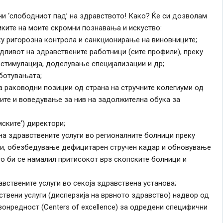
чи ‘слободниот пад’ на здравството! Како? Ќе си дозволам
мките на моите скромни познавања и искуство:
еку ригорозна контрола и санкционирање на виновниците;
дливот на здравствените работници (сите профили), преку
стимулација, доделување специјализации и др;
аботувањата;
на раководни позиции од страна на стручните колегиуми од
вите и воведување за нив на задолжителна обука за
ските’) директори;
на здравствените услуги во регионалните болници преку
ги, обезбедување дефицитарен стручен кадар и обновување
то би се намалил притисокот врз скопските болници и
авствените услуги во секоја здравствена установа;
ствени услуги (дисперзија на врвното здравство) надвор од
онредност (Centers of excellence) за одредени специфични