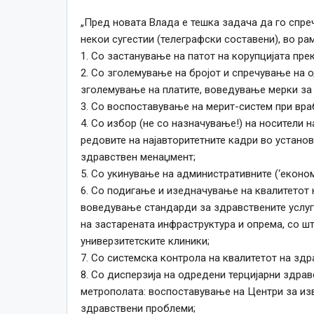
„Пред новата Влада е тешка задача да го спре
некои сугестии (телеграфски составени), во ра
1. Со застанување на патот на корупцијата пр
2. Со зголемување на бројот и спречување на о
зголемување на платите, воведување мерки за 
3. Со воспоставување на мерит-систем при вр
4. Со избор (не со назначување!) на носители 
редовите на најавторитетните кадри во устано
здравствен менаџмент;
5. Со укинување на административните (‘економ
6. Со подигање и изедначување на квалитетот 
воведување стандарди за здравствените услу
на застарената инфраструктура и опрема, со ш
универзитетските клиники;
7. Со системска контрола на квалитетот на здр
8. Со дисперзија на одредени терцијарни здрав
метрополата: воспоставување на Центри за изв
здравствени проблеми;