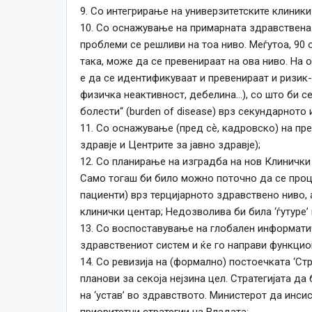
9. Со интегрирање на универзитетските клиники
10. Со оснажување на примарната здравствена
проблеми се решливи на тоа ниво. Меѓутоа, 90 
така, може да се превенираат на ова ниво. На о
е да се идентификуваат и превенираат и ризик
физичка неактивност, дебелина…), со што би с
болести“ (burden of disease) врз секундарното 
11. Со оснажување (пред сѐ, кадровско) на пр
здравје и Центрите за јавно здравје);
12. Со планирање на изградба на нов Клинички 
Само тогаш би било можно поточно да се процен
пациенти) врз терцијарното здравствено ниво,
клинички центар; Недозволива би била ‘ѓутуре’
13. Со воспоставување на глобален информатич
здравствениот систем и ќе го направи функцион
14. Со ревизија на (формално) постоечката ‘Ст
планови за секоја нејзина цел. Стратегијата да
на ‘устав’ во здравството. Министерот да инси
приоритетни стратегии на Владата;