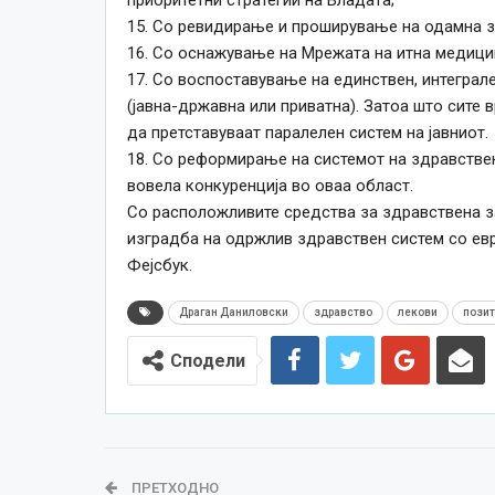
15. Со ревидирање и проширување на одамна з
16. Со оснажување на Мрежата на итна медици
17. Со воспоставување на единствен, интеграл
(јавна-државна или приватна). Затоа што сите 
да претставуваат паралелен систем на јавниот.
18. Со реформирање на системот на здравстве
вовела конкуренција во оваа област.
Со расположливите средства за здравствена з
изградба на одржлив здравствен систем со евр
Фејсбук.
Драган Даниловски
здравство
лекови
позит
Сподели
ПРЕТХОДНО