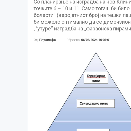
Со планирање на изградба на нов Клини
точките 6 – 10 и 11. Само тогаш би бил
болести“ (веројатниот број на тешки пац
би можело оптимално да се димензиони
„ѓутуре“ изградба на „фараонска пирам
Објавено
06/06/2024 10:05:01
Од
Плусинфо