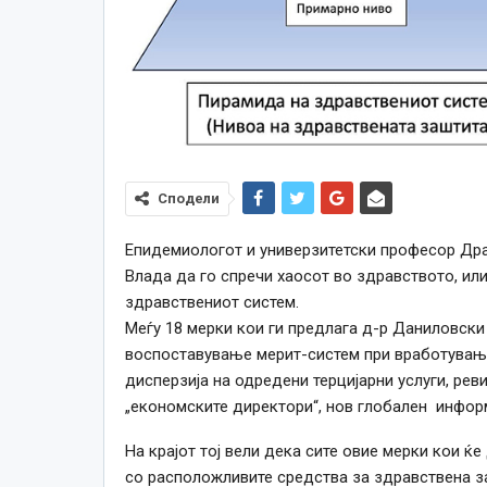
Сподели
Епидемиологот и универзитетски професор Драг
Влада да го спречи хаосот во здравството, ил
здравствениот систем.
Меѓу 18 мерки кои ги предлага д-р Даниловски
воспоставување мерит-систем при вработување,
дисперзија на одредени терцијарни услуги, рев
„економските директори“, нов глобален информ
На крајот тој вели дека сите овие мерки кои ќ
со расположливите средства за здравствена з