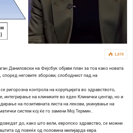
1,070
ан Даниловски на Фејсбук објави план за тоа како новата
и, според неговите зборови, слободниот пад на
 се ригорозна контрола на корупцијата во здравството,
 интегрирање на клиниките во еден Клинички центар, но и
идирање на позитивната листа на лекови, укинување на
атички систем кој ќе го замени Мој Термин…
е доведат до, како што вели, европско здравство, се можни
аштита од повеќе од половина милијарда евра.