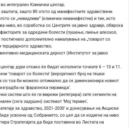
 во интегрален Клинички центар;
 заштита, зашто 80 отсто од манифестните здравствени
отсто се „невидливи“ (клинички неманифестни) и тие, исто
ва ниво, во соработка со Центрите за јавно здравје, обврска
-факторите за одредени болести (пушење, пиење алкохол,
е постигнало дополнително намалување на „товарот со
и терцијарното здравство;
евентивно-медицинската дејност (Институтот за јавно
центар дури откако ќе бидат исполнети точките 6 – 10 и 11.
и ‘товарот со болести’ (веројатниот број на тешки
 а со тоа би можело оптимално да се димензионира новиот
 изградба на ‘фараонска пирамида’.
ки систем што ќе ги вмрежи (интегрира) сите сегменти на
ален (сега задушен) системот ‘Мој термин’;
ратегија за здравство, 2021-2030’ и донесување на Акциски
 биде усвоена од Собранието, со цел да се издигне на ниво
стира Стратегијата да биде поставена во Листата на