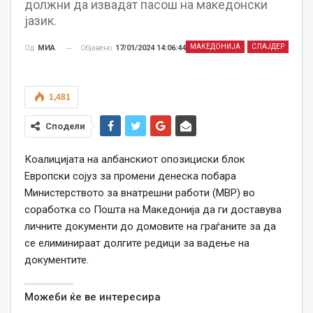
должни да извадат пасош на македонски
јазик.
МАКЕДОНИЈА
СЛАЈДЕР
Објавено
17/01/2024 14:06:44
Од
МИА
1,481
Сподели
Коалицијата на албанскиот опозициски блок
Европски сојуз за промени денеска побара
Mинистерството за внатрешни работи (МВР) во
соработка со Пошта на Македонија да ги доставува
личните документи до домовите на граѓаните за да
се елиминираат долгите редици за вадење на
документите.
Можеби ќе ве интересира