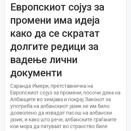
Европскиот сојуз за
промени има идеја
како да се скратат
долгите редици за
вадење лични
документи
Саранда Имери, претставничка на
Европскиот сојуз за промени, посочи дека на
Албанците во земјава и покрај Законот за
употреба на албанскиот јазик не им било
дозволено да извадат пасош на албански
јазик, и како што рече, албанските граѓаните
кои мора да патуваат во странство биле