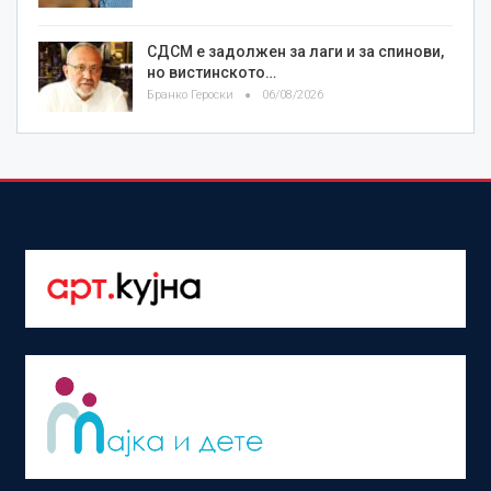
СДСМ е задолжен за лаги и за спинови,
но вистинското…
Бранко Героски
06/08/2026