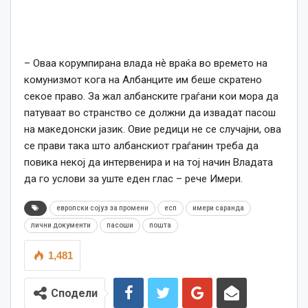
– Оваа корумпирана влада нѐ враќа во времето на
комунизмот кога на Албанците им беше скратено
секое право. За жал албанските граѓани кои мора да
патуваат во странство се должни да извадат пасош
на македонски јазик. Овие редици не се случајни, ова
се прави така што албанскиот граѓанин треба да
повика некој да интервенира и на тој начин Владата
да го услови за уште еден глас – рече Имери.
европски сојуз за промени
есп
имери саранда
лични документи
пасоши
пошта
1,481
Сподели