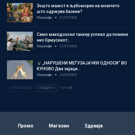
Зошто мажот е љубоморен на момчето
што одржува базени?
Плусинфо
21/07/2026
Само македонски танкер успеал да помине
низ Ормускиот…
Плусинфо
21/07/2026
„НАРУШЕНИ МЕЃУЗАЈАЧКИ ОДНОСИ“ ВО
КУНОВО Два зајаци…
Плусинфо
24/05/2026
ПРЕТХОДНО
СЛЕДНО
1 of 169
Промо
Магазин
Здравје