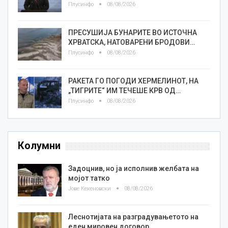
Плусинфо
08/08/2026
ПРЕСУШИЈА БУНАРИТЕ ВО ИСТОЧНА
ХРВАТСКА, НАТОВАРЕНИ БРОДОВИ…
Плусинфо
08/08/2026
РАКЕТА ГО ПОГОДИ ХЕРМЕЛИНОТ, НА
„ТИГРИТЕ“ ИМ ТЕЧЕШЕ КРВ ОД…
Плусинфо
08/08/2026
Колумни
Задоцнив, но ја исполнив желбата на
мојот татко
Јове Кекеновски
08/08/2026
Леснотијата на разградувањетото на
еден мировен договор