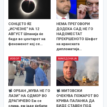
СОНЦЕТО ЌЕ
НЕМА ПРЕГОВОРИ
„ИСЧЕЗНЕ“ НА 12
ДОДЕКА САД НЕ ГО
АВГУСТ Шпанија ќе
НАДОМЕСТАТ
биде во центарот на
ПРЕКРШЕНОТО Шефот
феноменот кој се…
на иранската
дипломатија…
ИЗБОР
МАКЕДОНИЈА
ОРБАН „МУВА НЕ ГО
МИТОВСКИ
ЛАЗИ“ НА ОДМОР ВО
ОЧЕКУВА ПОЖАРОТ ВО
ДРАГИЧЕВО Ем се
КРИВА ПАЛАНКА ДА
слика, ем јаде ќебапи
БИДЕ СТАВЕН ПОД