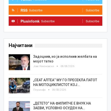
RSS
Subscribe
Subscribe
Plusinfomk
Subscribe
Subscribe
Најчитани
Задоцнив, но ја исполнив желбата на
мојот татко
Јове Кекеновски
08/08/2026
„СЕАТ АЛТЕА“ МУ ГО ПРЕСЕКЛА ПАТОТ
НА МОТОЦИКЛИСТОТ КОЈ…
Плусинфо
09/08/2026
„ДЕТЕТО“ НА ФИЛИПЧЕ Е ВНУК НА
ЗАЕВИ, УСЛОВНО ОСУДЕН НА…