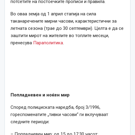
потсетите на постоечките прописи и правила.
Во оваа земја од 1 април стапија на сила
таканаречените мирни часови, карактеристични за
летната сезона (трае до 30 септември). Целта е да се
заштити мирот на жителите во топлите месеци,
пренесува
Параполитика
.
Попладневен и ноќен мир
Според полициската наредба, број 3/1996,
гореспоменатите „тивки часови“ ги вклучуваат
следните периоди:
– Попладневен мир: од 15 до 17:30 часот;