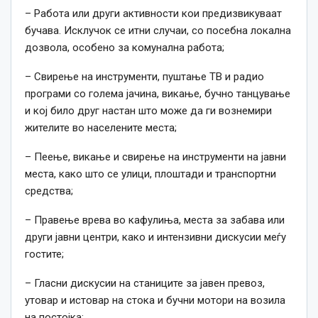
– Работа или други активности кои предизвикуваат
бучава. Исклучок се итни случаи, со посебна локална
дозвола, особено за комунална работа;
– Свирење на инструменти, пуштање ТВ и радио
програми со голема јачина, викање, бучно танцување
и кој било друг настан што може да ги вознемири
жителите во населените места;
– Пеење, викање и свирење на инструменти на јавни
места, како што се улици, плоштади и транспортни
средства;
– Правење врева во кафулиња, места за забава или
други јавни центри, како и интензивни дискусии меѓу
гостите;
– Гласни дискусии на станиците за јавен превоз,
утовар и истовар на стока и бучни мотори на возила
на постојка;