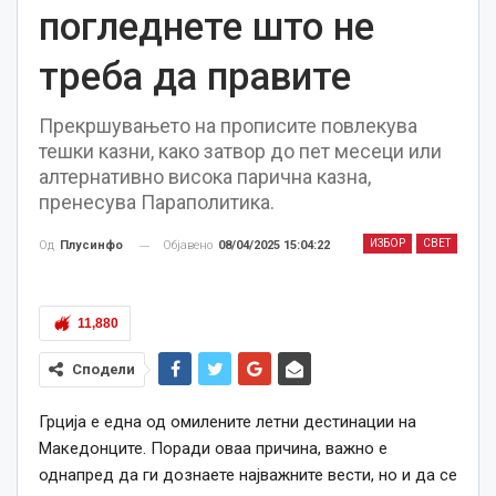
погледнете што не
треба да правите
Прекршувањето на прописите повлекува
тешки казни, како затвор до пет месеци или
алтернативно висока парична казна,
пренесува Параполитика.
ИЗБОР
СВЕТ
Објавено
08/04/2025 15:04:22
Од
Плусинфо
11,880
Сподели
Грција е една од омилените летни дестинации на
Македонците. Поради оваа причина, важно е
однапред да ги дознаете најважните вести, но и да се