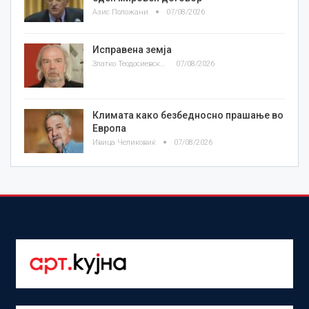
Азис Положани
07/08/2026
Исправена земја
Златко Теодосиевски
07/08/2026
Климата како безбедносно прашање во
Европа
Ивица Челиковиќ
07/08/2026