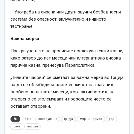
– Употреба на сирени или други звучни безбедносни
системи без опасност, вклучително и нивното
тестирање.
Важна мерка
Прекршувањето на прописите повлекува тешки казни,
како затвор до пет месеци или алтернативно висока
парична казна, пренесува Параполитика.
„Тивките часови“ се сметаат за важна мерка во Грција
за да се обезбеди квалитетен живот на граѓаните,
особено во летните месеци, кога активностите на
отворено се зголемуваат и прозорците често се
оставаат отворени.
бука
воведување
грција
мир
одмор
ред
свет
часови