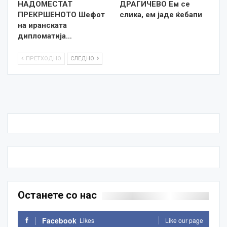
НАДОМЕСТАТ
ДРАГИЧЕВО Ем се
ПРЕКРШЕНОТО Шефот
слика, ем јаде ќебапи
на иранската
дипломатија…
ПРЕТХОДНО
СЛЕДНО
Останете со нас
Facebook
Likes
Like our page