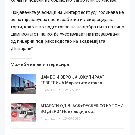
ќе им ги подели на социјално загрозени семејства.
Пријавените учесници на „Интерфестфуд” годинава ќе
се натпреваруваат во изработка и декорација на
торти, како и во подготовка на најдобра пица на пица
шампионатот, на кој ќе учествуваат натпреварувачи
од пицерии под раководство на академијата
„Пицајоли”.
Можеби ќе ве интересира
ЏАМБО И ВЕРО ЈА „ОКУПИРАА“
ГЕВГЕЛИЈА Маркетите станаа…
Плусинфо
13/12/2025
АПАРАТИ ОД BLACK+DECKER СО КУПОНИ
ВО „ВЕРО“ Нова акција со…
Плусинфо
28/05/2025