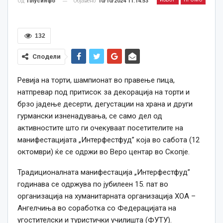
Објавено
10/10/2024 11:14:53
Од
Плусинфо
132
Сподели
Ревија на торти, шампионат во правење пица,
натпревар под притисок за декорација на торти и
брзо јадење десерти, дегустации на храна и други
гурмански изненадувања, се само дел од
активностите што ги очекуваат посетителите на
манифестацијата „Интерфестфуд” која во сабота (12
октомври) ќе се одржи во Веро центар во Скопје.
Традиционалната манифестација „Интерфестфуд”
годинава се одржува по јубилеен 15. пат во
организација на хуманитарната организација ХОА –
Ангелчиња во соработка со Федерацијата на
угостителски и туристички училишта (ФУТУ).