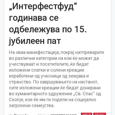
„Интерфестфуд“
годинава се
одбележува по 15.
јубилеен пат
На оваа манифестација, покрај натпреварите
во различни категории на кои ќе можат да
учествуваат и посетителите, ќе бидат
изложени слатки и солени креации
изработени од учесници од земјава и
странство. По завршувањето на настанот,
сите изложени креации ќе бидат донирани
во хуманитарното здружение „Св. Спас" од
Скопје, кое ќе им ги подели на социјално
загрозени семејства.
ИЗБОР
ПРОМО