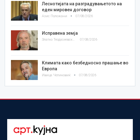
Леснотијата на разградувањетото на
еден мировен договор
Азис Положани
07/08/2026
Исправена земја
Златко Теодосиевски
07/08/2026
Климата како безбедносно прашање во
Европа
Ивица Челиковиќ
07/08/2026