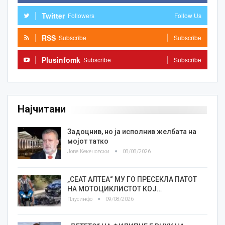
Twitter
Followers
Follow Us
RSS
Subscribe
Subscribe
Plusinfomk
Subscribe
Subscribe
Најчитани
Задоцнив, но ја исполнив желбата на
мојот татко
Јове Кекеновски
08/08/2026
„СЕАТ АЛТЕА“ МУ ГО ПРЕСЕКЛА ПАТОТ
НА МОТОЦИКЛИСТОТ КОЈ…
Плусинфо
09/08/2026