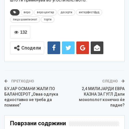
што ги применува во угостителството.
веро
веро центар
десерти
интерфестфуд
пица шампионат
торти
132
Сподели
ПРЕТХОДНО
СЛЕДНО
БУЈАР ОСМАНИ ЖАЛИ ПО
2,4 МИЛИЈАРДИ ЕВРА
БАЛАНСЕРОТ „Оваа одлука
КАЗНА ЗА ГУГЛ Дали
едноставно не треба да
монополот конечно ќе
помине“
падне?
Поврзани содржини