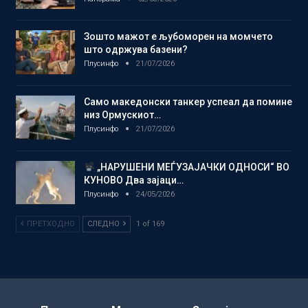
Зошто мажот е љубоморен на момчето
што одржува базени?
Плусинфо
21/07/2026
Само македонски танкер успеал да помине
низ Ормускиот…
Плусинфо
21/07/2026
„НАРУШЕНИ МЕЃУЗАЈАЧКИ ОДНОСИ“ ВО
КУНОВО Два зајаци…
Плусинфо
24/05/2026
ПРЕТХОДНО
СЛЕДНО
1 of 169