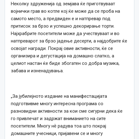
Неколку здруженија од земјава ќе приготвуваат
војнички грав во котле кој ќе може да се проба на
самото место, а предвиден е и натпревар под
притисок за брзо и успешно декорирање торти.
Најхрабрите посетители може да учествуваат и во
натпреварот за брзо јадење десерти, а најдобрите ќе
освојат награди. Покрај овие активности, ќе се
организира и дегустација на домашно слатко, а
целиот настан ќе биде збогатен со добра музика,
забава и изненадувања.
„За јубилејното издание на манифестацијата
подготвивме многу интересна програма со
разновидни активности за кои сме сигурни дека ќе
го привлечат и задржат вниманието на сите
посетители. Многу нѐ радува тоа што покрај
домашните учесници, пријавени се и многу