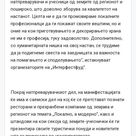
натпреварувачи и учесници од земјите од регионот и
пошироко, што доволно зборува за квалитетот на
настанот. Целта ни е да ги промовираме локалните
професионалци да ги покажат своите вештини, но и
оние на кои приготвувањето и декорирањето храна
не им е професија, туку задоволство. Дополнително,
со хуманитарната нишка на овој настан, се трудиме
да ја подигнеме свеста на заедницата за важноста
на помагањето и споделувањето“, истакнуваат
организаторите на „Интерфестфуд”.
Покрај натпреварувачкиот дел, на манифестацијата
ќе има и саемски дел на кој ќе се претстават познати
ресторани и прехранбени компании од земјава и
регионот на темата „Локално, а модерно”, како и
штандови на кои секоја од земјите-учеснички ќе ги
презентира своите туристички понуди и новитетите