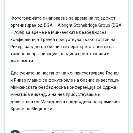
Фотографијата е направена за време на појадокот
организиран од DGA – Albright Stonebridge Group (DGA
– ASG) за време на Минхенската безбедносна
конференција. Гренел присуствувал како гостин на
Рикер, заедно со бизнис лидери, претставници на
тинк-тенк организации, владини претставници и
дипломати.
Дискусиите на настанот на кој присуствувале Гренел
и Рикер главно се фокусирале на бизнис инвестиции.
Минхенската безбедносна конференција се одржа
минатиов викенд, а на неа присуствуваше и
делегација од Македонија предводена од премиерот
Христијан Мицкоски.