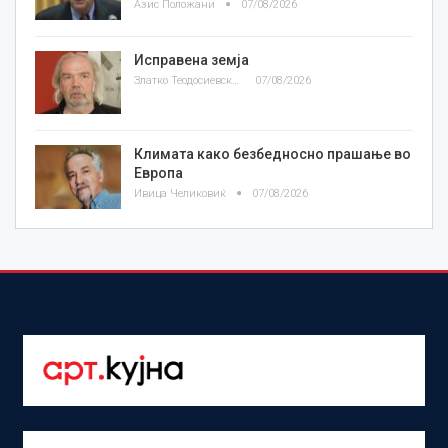
Азис Положани
07/08/2026
Исправена земја
Златко Теодосиевски
07/08/2026
Климата како безбедносно прашање во
Европа
Ивица Челиковиќ
07/08/2026