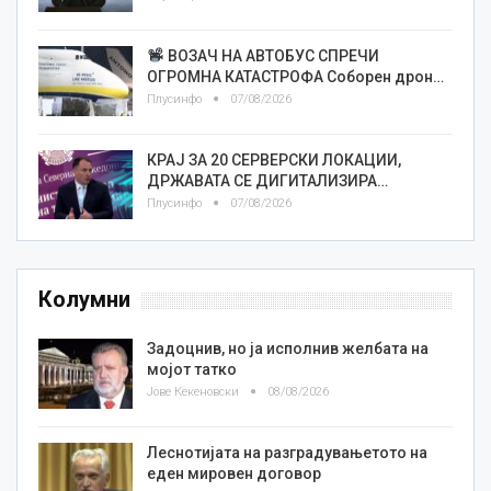
ВОЗАЧ НА АВТОБУС СПРЕЧИ
ОГРОМНА КАТАСТРОФА Соборен дрон…
Плусинфо
07/08/2026
КРАЈ ЗА 20 СЕРВЕРСКИ ЛОКАЦИИ,
ДРЖАВАТА СЕ ДИГИТАЛИЗИРА…
Плусинфо
07/08/2026
Колумни
Задоцнив, но ја исполнив желбата на
мојот татко
Јове Кекеновски
08/08/2026
Леснотијата на разградувањетото на
еден мировен договор