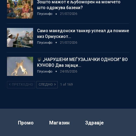
Зошто мажот е љубоморен на момчето
што одржува базени?
Плусинфо
21/07/2026
Само македонски танкер успеал да помине
низ Ормускиот…
Плусинфо
21/07/2026
„НАРУШЕНИ МЕЃУЗАЈАЧКИ ОДНОСИ“ ВО
КУНОВО Два зајаци…
Плусинфо
24/05/2026
ПРЕТХОДНО
СЛЕДНО
1 of 169
Промо
Магазин
Здравје