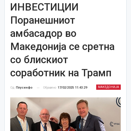
ИНВЕСТИЦИИ
Поранешниот
амбасадор во
Македонија се сретна
со блискиот
соработник на Трамп
МАКЕДОНИЈА
Објавено
17/02/2025 11:43:29
Од
Плусинфо