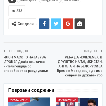
доналд трамп
Ричард Гренел
Филип Рикер
373
Сподели
ПРЕТХОДНО
СЛЕДНО
ИЛОН МАСК ГО НАЈАВУВА
ТРЕБА ДА ИЗЛЕЗЕМЕ ОД
„ГРОК 3“ Доаѓа вештачка
ДРУШТВО НА ТАЏИКИСТАН,
интелигенција со
АНГОЛА И НА БЕЛОРУСИЈА
способност за расудување
Време е Македонија да има
современ државен грб
Поврзани содржини
МАКЕДОНИЈА
МАКЕДОНИЈА