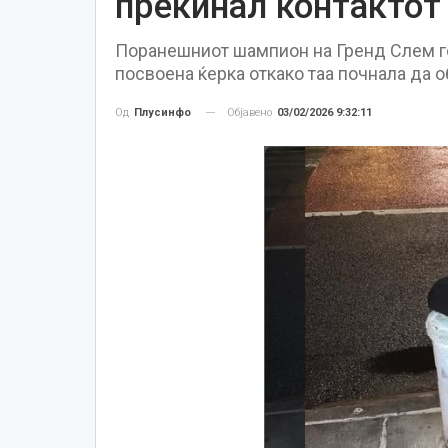
прекинал контактот 
Поранешниот шампион на Гренд Слем го
посвоена ќерка откако таа почнала да 
Објавено
03/02/2026 9:32:11
Од
Плусинфо