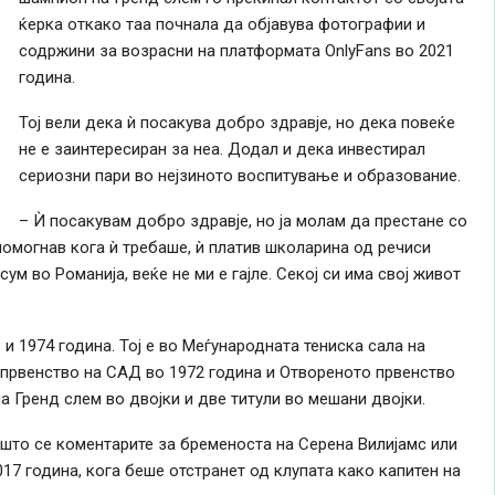
ќерка откако таа почнала да објавува фотографии и
содржини за возрасни на платформата OnlyFans во 2021
година.
Тој вели дека ѝ посакува добро здравје, но дека повеќе
не е заинтересиран за неа. Додал и дека инвестирал
сериозни пари во нејзиното воспитување и образование.
– Ѝ посакувам добро здравје, но ја молам да престане со
 помогнав кога ѝ требаше, ѝ платив школарина од речиси
сум во Романија, веќе не ми е гајле. Секој си има свој живот
и 1974 година. Тој е во Меѓународната тениска сала на
 првенство на САД во 1972 година и Отвореното првенство
на Гренд слем во двојки и две титули во мешани двојки.
 што се коментарите за бременоста на Серена Вилијамс или
7 година, кога беше отстранет од клупата како капитен на