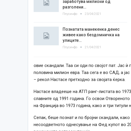
заработува милиони од
разголени…
Плусинфо
23/04/2021
Познатата манекенка денес
живее како бездомничка на
улиците…
Плусинфо
21/04/2021
овие скандали. Таа си оди по својот пат. Јас ѝ
половина милион евра. Таа сега е во САД, а јас 
– рекол Настасе претходно за својата ќерка.
Настасе владееше на АТП ранг-листата во 1973 
славните од 1991 година. Го освои Отвореното
на Франција во 1973 година, како и три титули 
Сепак, беше познат и по бројни скандали, како
несоодветното однесување на Фед купот во 201