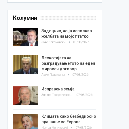
Колумни
Задоцнив, но ја исполнив
желбата на мојот татко
Јове Кекеновски
08/08/2026
Леснотијата на
разградувањетото на еден
мировен договор
Азис Положани
07/08/2026
Исправена земја
Златко Теодосиевски
07/08/2026
Климата како безбедносно
прашање во Европа
Ивица Челиковиќ
07/08/2026