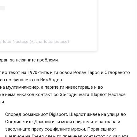
arlotte Nastase (@charlottenastase)
ран за нејзините проблеми.
 во текот на 1970-тите, и ги освои Ролан Гарос и Отвореното
ен во финалето на Вимблдон.
ана мултимилионер, а парите ги инвестираше и во
еќе нема никаков контакт со 35-годишната Шарлот Настасе,
ви.
Според романскиот Digisport, Шарлот живее на улица во
Соединетите Држави и ги моли пријателите за храна и
засолниште преку социјалните мрежи. Поранешниот
шампион на Гренд слем го прекинал контактот со својата