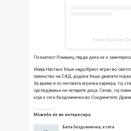
A post shared by Ch
Познатиот Романец тврди дека не е заинтереси
Илија Настасе беше најдобриот играч во светот
првенство на САД, додека беше двапати пораз
За време и по неговата играчка кариера, тој ст
одгледување на четирите деца. Сепак, тој пов
која е сега бездомничка во Соединетите Држа
Можеби ќе ве интересира
Била бездомничка, а сега