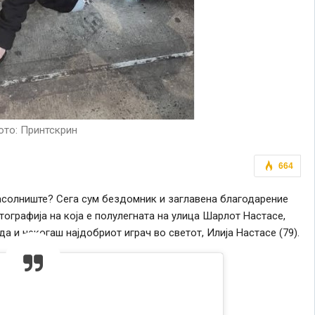
то: Принтскрин
664
засолниште? Сега сум бездомник и заглавена благодарение
тографија на која е полулегната на улица Шарлот Настасе,
а и некогаш најдобриот играч во светот, Илија Настасе (79).