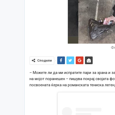
Фо
Сподели
– Можете ли да ми испратите пари за храна и 
на мојот поранешен – пишува покрај својата фо
посвоената ќерка на романската тениска легенд