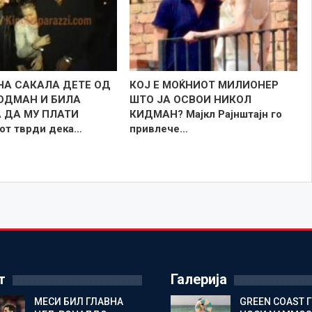
А САКАЛА ДЕТЕ ОД
КОЈ Е МОЌНИОТ МИЛИОНЕР
ОДМАН И БИЛА
ШТО ЈА ОСВОИ НИКОЛ
 ДА МУ ПЛАТИ
КИДМАН? Мајкл Рајнштајн го
от тврди дека…
привлече…
т
Галерија
МЕСИ БИЛ ГЛАВНА
GREEN COAST 